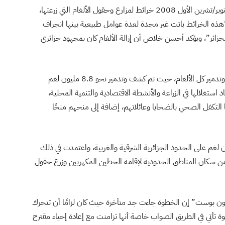
ورغم أن السلطات الفرنسية سلمت للجزائر في 20 من أكتوبر/تشرين الأول 2008 خرائط لمزارع وحقول الألغام التي زرعتها،
ذه الخرائط باتت غير مجدة لعدة عوامل طبيعية بينها انجراف
لجزائر”، ويؤكد أحسن خلاص أن إزالة الألغام كان بمجهود جزائري
ومنذ الاستقلال، شرع الجيش الجزائري في عمليات كشف وتدمير كل الألغام، حيث تم كشف وتدمير نحو 8.8 مليون لغم
 يعاد استغلالها في الزراعة والأنشطة الاقتصادية والتنمية المحلية،
ينها التكفل الصحي بالضحايا وعائلاتهم، إضافة إلى منحهم منحًا
لفرنسية، في تقارير رسمية بزرع 11 مليون لغم على الحدود الجزائرية الشرقية والغربية، واعتمدت في ذلك
لايين من الجزائريين من سكان المناطق الحدودية لإقامة الخطين المكهربين وزرع حقول
ـ”نون بوست” إن الخطوة جاءت جد متأخرة حيث كان لزامًا أن تتحرك
طوة تأتي في الطريق الصواب خاصة أنها تزامنت مع إعادة إحياء مقترح