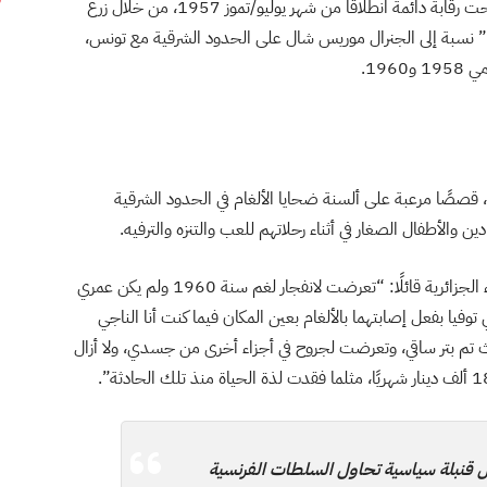
الغربية مع المغرب، على امتداد 700 كيلومتر، ووضعته تحت رقابة دائمة انطلاقًا من شهر يوليو/تموز 1957، من خلال زرع
 نسبة إلى الجنرال موريس شال على الحدود الشرقية مع تونس،
ة، قصصًا مرعبة على ألسنة ضحايا الألغام في الحدود الشرقية
ين والأطفال الصغار في أثناء رحلاتهم للعب والتنزه والترفيه.
عمار قواسمية، أحد ضحايا هذه الألغام، يروي لوكالة الأنباء الجزائرية قائلًا: “تعرضت لانفجار لغم سنة 1960 ولم يكن عمري
ن لي توفيا بفعل إصابتهما بالألغام بعين المكان فيما كنت أنا الناجي
ث تم بتر ساقي، وتعرضت لجروح في أجزاء أخرى من جسدي، ولا أزال
كل قنبلة سياسية تحاول السلطات الفرنسية