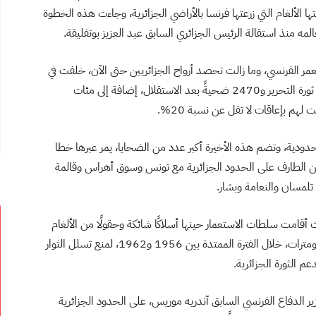
تها الألغام التي زرعتها فرنسا بالأراضي الجزائرية، وجاءت هذه الخطوة
المه منذ استقالة الرئيس الجزائري السابق عبد العزيز بوتفليقة.
تعمر الفرنسي، وما زالت تحصد أرواح الجزائريين حتى الآن، خلفت في
مجموعها 7300 ضحية، بينهم 480 ضحية مدنية خلال ثورة التحرير و2470 ضحيةً بعد الاستقلال، إضافة إلى مئات
هم بإعاقات لا تقل عن نسبة 20%.
لى الأمم المتحدة، 7 محافظات حدودية، وتضم هذه الأخيرة أكبر عدد من الضحايا، يمر عبرها خطا
الطارف على الحدود الجزائرية مع تونس وسوق أهراس وقالمة
لمسان والنعامة وبشار.
يث أقامت سلطات الاستعمار حينها أسلاكًا شائكة وحقولًا من الألغام
على الحدود الجزائرية الشرقية والغربية، بطول 1710 كيلومترات، خلال الفترة الممتدة بين 1956 و1962، لمنع تسلل الثوار
م الثورة الجزائرية.
الدفاع الفرنسي السابق آندريه موريس، على الحدود الجزائرية