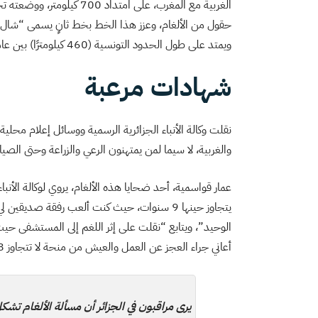
حقول من الألغام، وعزز هذا الخط بخط ثانٍ يسمى “شال”
ويمتد على طول الحدود التونسية (460 كيلومترًا) بين عامي 1958 و1960.
شهادات مرعبة
نقلت وكالة الأنباء الجزائرية الرسمية ووسائل إعلام محلي
والغربية، لا سيما لمن يمتهنون الرعي والزراعة وحتى الصياد
يتجاوز حينها 9 سنوات، حيث كنت ألعب رفقة صديقي
الوحيد”، ويتابع “نقلت على إثر اللغم إلى المستشفى حي
أعاني جراء العجز عن العمل والعيش من منحة لا تتجاوز 18 ألف دينار شهريًا، مثلما فقدت لذة الحياة منذ تلك الحادثة”.
يرى مراقبون في الجزائر أن مسألة الألغام تش