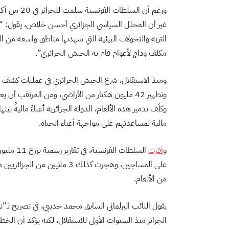
غير أن المحلل السياسي الجزائري أحسن خلاص، يقول: “ه
التربة والتحولات البيئية التي شهدتها مناطق واسعة من ا
مكلف ودامٍ لأعوام قام به الجيش الجزائري”.
وتطهير 42 مليون هكتار من الأراضي، ومن المرتقب أن
وكلَف تدمير هذه الألغام، الدولة الجزائرية أعباءً ماليةً ب
مالية لمساعدتهم على مواجهة أعباء الحياة.
و
أقرت
السلطات ا
على المساجين، وهجرت كذلك 3 م
من الألغام.
يقول النائب البرلماني السابق محمد حديبي، في تصريح ل
الجزائر منذ السنوات الأولى للاستقلال، لكنه يؤكد أن الخ