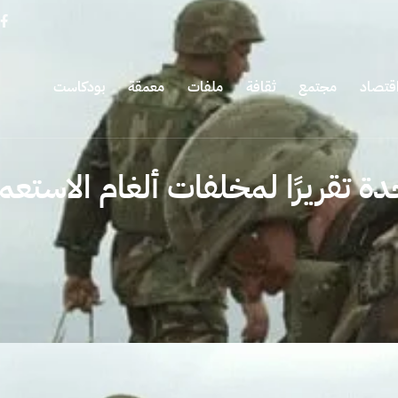
قتصاد
مجتمع
ثقافة
ملفات
معمقة
بودكاست
دة تقريرًا لمخلفات ألغام الاستع