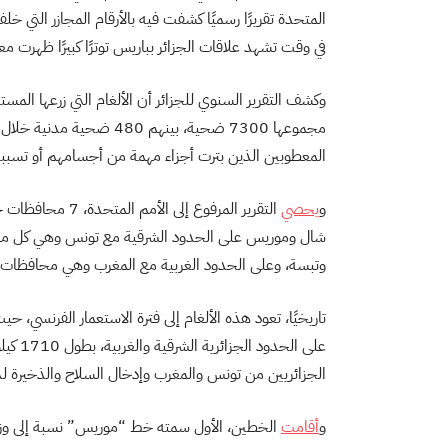
المتحدة تقريرًا رسميًا كشفت فيه بالأرقام المجازر التي خلف
في وقت تشهد علاقات الجزائر بباريس توترًا كبيرًا ظهرت مع
وكشف التقرير السنوي للجزائر أن الألغام التي زرعها المس
المعطوبين الذين بترت أجزاء مهمة من أجسامهم أو تسببت ل
و
يحصي
التقرير المرفوع إ
شال وموريس على الحدود الشرقية مع تونس وهي كل من 
وتبسة، وعلى الحدود الغربية مع المغرب وهي محافظات ت
تاريخيًا، تعود هذه الألغام إلى فترة الاستعمار الفرنسي، ح
الجزائريين من تونس والمغرب وإدخال السلاح والذخيرة لدع
و
أقامت
الخطين، الأول سمته خط “موريس” نسبة إلى وزير 