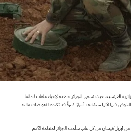
لجزائرية الفرنسية، حيث تسعى الجزائر جاهدة لإحياء ملفات لطالما
خوض فيها لأنها ستكشف أسرارًا كبيرةً قد تكبدها تعويضات مالية
وتزامنًا مع اليوم الدولي للتوعية بالألغام الذي يصادف الـ4 من أبريل/نيسان من كل عام، سلَمت الجزائر لمنظمة الأمم