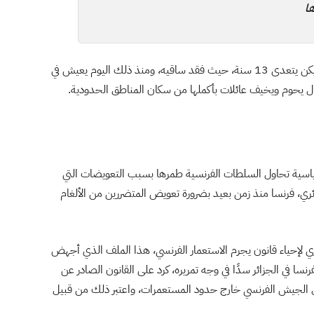
ا
ويكشف أيضًا مالك بوزرافة، أن اللغم انفجر به وعمره لم يكن يتعدى 13 سنة، حيث فقد ساقيه، ومنذ ذلك اليوم يعيش في
زال يحوم ويخيف عائلات بأكملها من سكان المناطق الحدودية.
 سياسية تحاول السلطات الفرنسية طمرها بسبب التعويضات التي
ي، فرنسا منذ زمن بعيد بضرورة تعويض المتضررين من الألغام
ي لإحياء قانون يجرم الاستعمار الفرنسي، هذا الملف الذي أجهض
سا في الجزائر سدًا في وجه تمريره، كرد على القانون الصادر عن
براير/شباط 2005 الذي مجد عمل الجيش الفرنسي خارج حدود المستعمرات، واعتبر ذلك من قبيل