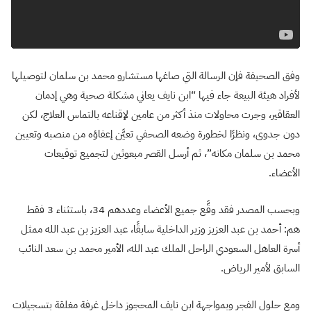
وفق الصحيفة فإن الرسالة التي صاغها مستشارو محمد بن سلمان لتوصيلها
لأفراد هيئة البيعة جاء فيها “ابن نايف يعاني مشكلة صحية وهي إدمان
العقاقير، وجرت محاولات منذ أكثر من عامين لإقناعه بالتماس العلاج، لكن
دون جدوى، ونظرًا لخطورة وضعه الصحفي تعيَّن إعفاؤه من منصبه وتعيين
محمد بن سلمان مكانه”، ثم أرسل القصر مبعوثين لتجميع توقيعات
الأعضاء.
وبحسب المصدر فقد وقَّع جميع الأعضاء وعددهم 34، باستثناء 3 فقط
هم: أحمد بن عبد العزيز وزير الداخلية سابقًا، عبد العزيز بن عبد الله ممثل
أسرة العاهل السعودي الراحل الملك عبد الله، الأمير محمد بن سعد النائب
السابق لأمير الرياض.
ومع حلول الفجر وبمواجهة ابن نايف المحجوز داخل غرفة مغلقة بتسجيلات