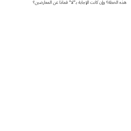
هذه الخطة؟ وإن كانت الإجابة بـ”لا” فماذا عن المعارضين؟