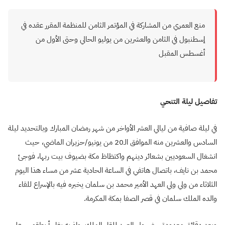
منع العمري من المشاركة في المؤتمر الثامن للمنظمة المقرر عقده في
إسطنبول في الثامن والعشرين من يوليو الحالي وحتى الأول من
أغسطس المقبل
تفاصيل ليلة التنحي
في ليلة صافية من ليالي العشر الأواخر من شهر رمضان المبارك وبالتحديد ليلة
السادس والعشرين منه الموافق الـ20 من يونيو/حزيران الماضي، حيث
انشغال السعوديين بشعائر دينهم واكتظاظ مكة بضيوف بيت ربها، فوجئ
محمد بن نايف، باتصال هاتفي في الساعة الحادية عشر من مساء هذا اليوم
الثلاثاء من ولي ولي العهد الأمير محمد بن سلمان يخبره فيه بالإسراع للقاء
والده الملك سلمان في قصر الصفا بمكة المكرمة.