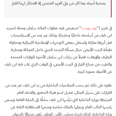
بصحبة أسرته، وما كان من ولي العهد المتنحى إلا الامتثال لهذا القرار
في تقرير لـ”
نون بوست
” استعرض فيه خطوات الملك سلمان ونجله لتجريد
ابن نايف من أسلحته، داخليًا وخارجيًا، وذلك عبر عدد من الاستراتيجيات
لعل أبرزها مغازلة واشنطن ببعض التوجهات الإصلاحية الليبرالية ومحاولة
طمأنة البيت الأبيض حيال مسألة التشدد الديني داخل المملكة ومحاربة
التطرف والإرهاب، فضلاً عن زيارات ابن سلمان الأخيرة للولايات المتحدة
والتقرب من صناع القرار في البيت الأبيض، في الوقت الذي غاب فيه ابن نايف
عن الأضواء بصورة كبيرة.
علاوة على ذلك تم سحب الصلاحيات الداخلية من يد ابن نايف عبر عدد من
القرارات على سبيل المثال، تعديل اسم هيئة التحقيق والادعاء العام
المرتبطة بوزارة الداخلية التي ترأسها ابن نايف سابقًا، إلى النيابة العامة ويسمى
رئيسها النائب العام وربطها بالملك مباشرة ومنحها الاستقلالية التامة عن
وزارة الداخلية، كذلك إنشاء مجلس للأمن الوطني يكون مرتبطًا بالديوان