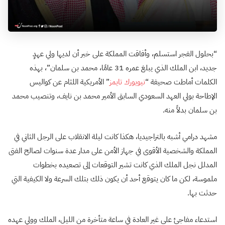
“بحلول الفجر استسلم، وأفاقت المملكة على خبر أن لديها ولي عهدٍ
جديد، ابن الملك الذي يبلغ عمره 31 عامًا، محمد بن سلمان”، بهذه
الكلمات أماطت صحيفة “
نيويورك تايمز
” الأمريكية اللثام عن كواليس
الإطاحة بولي العهد السعودي السابق الأمير محمد بن نايف، وتنصيب محمد
بن سلمان بدلاً منه.
مشهد درامي أشبه بالتراجيديا، هكذا كانت ليلة الانقلاب على الرجل الثاني في
المملكة والشخصية الأقوى في جهاز الأمن على مدار عدة سنوات لصالح الفتى
المدلل نجل الملك الذي كانت تشير التوقعات إلى تصعيده بخطوات
ملموسة، لكن ما كان يتوقع أحد أن يكون ذلك بتلك السرعة ولا الكيفية التي
حدثت بها.
استدعاء مفاجئ على غير العادة في ساعة متأخرة من الليل، الملك وولي عهده