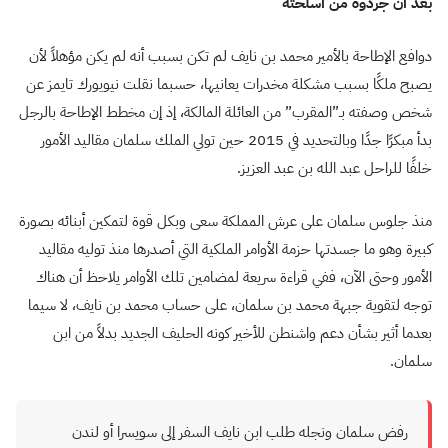
بعد أن جردوه من أسلحته
دوافع الإطاحة بالأمير محمد بن نايف لم تكن بسبب أنه لم يكن مؤهلاً لأن
يصبح ملكًا بسبب مشكلة مخدرات يعانيها، حسبما نقلت نيويورك تايمز عن
شخص وصفته بـ”المقرب” من العائلة المالكة، إذ إن مخطط الإطاحة بالرجل
بدأ مبكرًا جدًا وبالتحديد في 2015 حين تولي الملك سلمان مقاليد الأمور
خلفًا للراحل عبد الله بن عبد العزيز.
منذ جلوس سلمان على عرش المملكة سعى وبكل قوة لتمكين أبنائه بصورة
كبيرة وهو ما جسدتها حزمة الأوامر الملكية التي أصدرها منذ توليه مقاليد
الأمور وحتى الآن، ففي قراءة سريعة لمضامين تلك الأوامر يلاحظ أن هناك
توجه لتقوية جبهة محمد بن سلمان، على حساب محمد بن نايف، لا سيما
بعدما أثير بشأن دعم واشنطن للأخير كونه الحليف الجديد بدلاً من ابن
سلمان.
رفض سلمان ونجله طلب ابن نايف السفر إلى سويسرا أو لندن