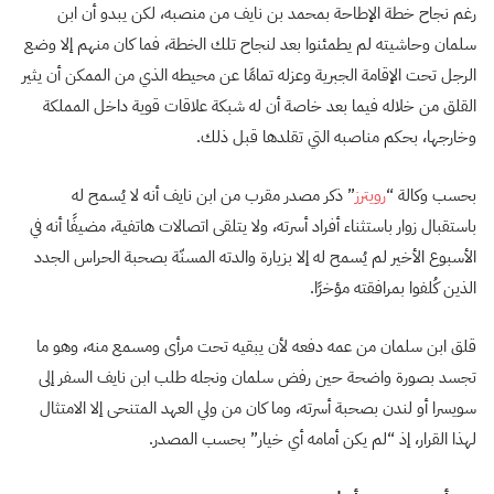
رغم نجاح خطة الإطاحة بمحمد بن نايف من منصبه، لكن يبدو أن ابن
سلمان وحاشيته لم يطمئنوا بعد لنجاح تلك الخطة، فما كان منهم إلا وضع
الرجل تحت الإقامة الجبرية وعزله تمامًا عن محيطه الذي من الممكن أن يثير
القلق من خلاله فيما بعد خاصة أن له شبكة علاقات قوية داخل المملكة
وخارجها، بحكم مناصبه التي تقلدها قبل ذلك.
بحسب وكالة “
رويترز
” ذكر مصدر مقرب من ابن نايف أنه لا يُسمح له
باستقبال زوار باستثناء أفراد أسرته، ولا يتلقى اتصالات هاتفية، مضيفًا أنه في
الأسبوع الأخير لم يُسمح له إلا بزيارة والدته المسنّة بصحبة الحراس الجدد
الذين كُلفوا بمرافقته مؤخرًا.
قلق ابن سلمان من عمه دفعه لأن يبقيه تحت مرأى ومسمع منه، وهو ما
تجسد بصورة واضحة حين رفض سلمان ونجله طلب ابن نايف السفر إلى
سويسرا أو لندن بصحبة أسرته، وما كان من ولي العهد المتنحى إلا الامتثال
لهذا القرار، إذ “لم يكن أمامه أي خيار” بحسب المصدر.