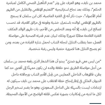
محمد بن نايف، وهو العزف على وتر “عدم التأهيل الصحي الكامل لمباشرة
الحكم”، وذلك بعد نجاح استراتيجية “التعتيم الإعلامي والتقليل من الظهور
أمام الأضواء”، حيث ذكر أنه في الفترة الماضية، كان ابن سلمان لا يسمح
بالظهور الإعلامي لوالده باستمرار، خشية وقوعه في مزالق كلامية، قد تحسب
لصالح ابن نايف، إلا أنه وبعد التخلص من الأخير، بات ظهور الوالد المكثف
الفترة القادمة مطلبًا ضروريًا وذلك لبيان عدم قدرته الصحية على مواصلة
العمل، مما يتطلب التنازل لنجله الشاب لحمل شارة القيادة من بعده، ومن
ثم يصبح التنازل هنا لضرورة حتمية وليس رغبة شخصية.
“من ليس معي فهو ضدي” يبدو أن هذا الشعار الذي رفعه محمد بن سلمان
من أجل مواصلة الطريق نحو خلافة والده لن يكون ممهدًا إلى أقصى حد كما
يظن، فالإرهاب الداخلي الممارس من قِبل الأمير الشاب ورجالاته داخل
الديوان الملكي في إطار إنجاح خطة الانقلاب على محمد بن نايف سيكون له
ارتدادات ليست بالسهلة على الداخل السعودي، وهو ما يفسر تسخير الرجل
لكل ما لديه من إمكانيات بصورة تعكس قلقه الواضح من الأجواء المحيطة.