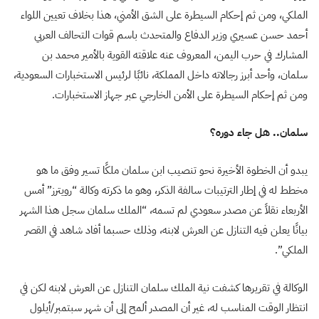
الملكي، ومن ثم إحكام السيطرة على الشق الأمني، هذا بخلاف تعيين اللواء
أحمد حسن عسيري وزير الدفاع والمتحدث باسم قوات التحالف العربي
المشارك في حرب اليمن، المعروف عنه علاقته القوية بالأمير محمد بن
سلمان، وأحد أبرز رجالاته داخل المملكة، نائبًا لرئيس الاستخبارات السعودية،
ومن ثم إحكام السيطرة على الأمن الخارجي عبر جهاز الاستخبارات.
سلمان.. هل جاء دوره؟
يبدو أن الخطوة الأخيرة نحو تنصيب ابن سلمان ملكًا تسير وفق ما هو
مخطط له في إطار الترتيبات سالفة الذكر، وهو ما ذكرته وكالة “رويترز” أمس
الأربعاء نقلاً عن مصدر سعودي لم تسمه، “الملك سلمان سجل هذا الشهر
بيانًا يعلن فيه التنازل عن العرش لابنه، وذلك حسبما أفاد شاهد في القصر
الملكي”.
الوكالة في تقريرها كشفت نية الملك سلمان التنازل عن العرش لابنه لكن في
انتظار الوقت المناسب له، غير أن المصدر ألمح إلى أن شهر سبتمبر/أيلول