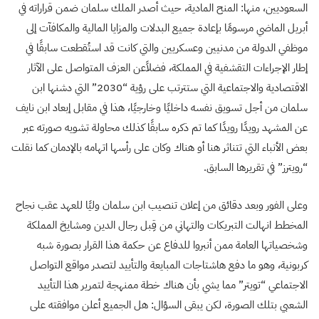
السعوديين، منها: المنح المادية، حيث أصدر الملك سلمان ضمن قراراته في
أبريل الماضي مرسومًا بإعادة جميع البدلات والمزايا المالية والمكافآت إلى
موظفي الدولة من مدنيين وعسكريين والتي كانت قد استُقطعت سابقًا في
إطار الإجراءات التقشفية في المملكة، فضلاًعن العزف المتواصل على الآثار
الاقتصادية والاجتماعية التي ستترتب على رؤية “2030” التي دشنها ابن
سلمان من أجل تسويق نفسه داخليًا وخارجيًا، هذا في مقابل إبعاد ابن نايف
عن المشهد رويدًا رويدًا كما تم ذكره سابقًا كذلك محاولة تشويه صورته عبر
بعض الأنباء التي تتناثر هنا أو هناك وكان على رأسها اتهامه بالإدمان كما نقلت
“رويترز” في تقريرها السابق.
وعلى الفور وبعد دقائق من إعلان تنصيب ابن سلمان وليًا للعهد عقب نجاح
المخطط انهالت التبريكات والتهاني من قِبل رجال الدين ومشايخ المملكة
وشخصياتها العامة ممن أنبروا للدفاع عن حكمة هذا القرار بصورة شبه
كربونية، وهو ما دفع هاشتاجات المبايعة والتأييد لتصدر مواقع التواصل
الاجتماعي “تويتر” مما يشي بأن هناك خطة ممنهجة لتمرير هذا التأييد
الشعبي بتلك الصورة، لكن يبقى السؤال: هل الجميع أعلن موافقته على