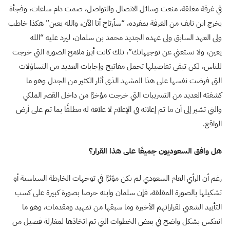
في غرفة مغلقة، منعت وسائل الاتصال والتواصل، صمت دام ساعات، وفجأة
يخرج ابن نايف من الغرفة بمفرده، “سأرتاح أنا الآن، والله يعين” هكذا خاطب
ولي العهد السابق ولي عهده الجديد محمد بن سلمان، ليرد عليه “الله
يعين، ولا نستغني عن توجيهاتك”، تلك كانت أبرز ملامح الصورة التي خرجت
للناس، لكن تبقى تفاصيلها تحمل مفاتيح وإجابات العديد من التساؤلات
التي فرضت نفسها على هذا المشهد الذي أثار الكثير من الجدل وهو ما
كشفته العديد من التسريبات التي خرجت مؤخرًا من داخل القصر الملكي
والتي تشير إلى أن ما تم إعلانه في الإعلام لا علاقة له مطلقًا بما تم على أرض
الواقع.
هل وافق السعوديون جميعًا على هذا القرار؟
رغم أن الرأي العام السعودي لم يكن مؤثرًا في توجهات الخارطة السياسية أو
تشكيلها بالصورة المقلقة، فإن سلمان وابنه حرصا بصورة كبيرة على كسب
التأييد الشعبي لقراراتهم الأخيرة وما سبقها من تمهيد ومقدمات، وهو ما
انعكس بشكل واضح في بعض الخطوات التي تم اتخاذها لمغازلة فصيل من