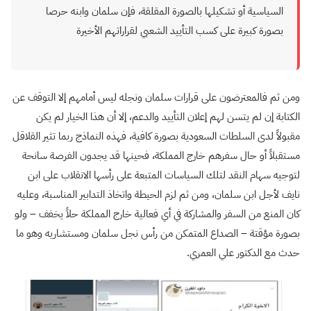
السياسية أو تشكيلها بالصورة المقلقة، فإن سلمان وابنه حرصا
بصورة كبيرة على كسب التأييد الشعبي لقراراتهم الأخيرة
ومن ثم فالمعترضون على قرارات سلمان ونجله ليس أمامهم إلا التوقف عن
الكتابة إن لم يتسن لهم إعلان التأييد والدعم، إلا أن هذا الخيار لم يكن
مقبولاً لدى السلطات السعودية بصورة كافية، فهذه النماذج ربما تثير القلاقل
مستقبلاً أو حال سفرهم خارج المملكة، فحينها قد يجدون الفرصة سانحة
لتوجيه سهام النقد لتلك السياسات المتبعة على رأسها الانقلاب على ابن
نايف لأجل ابن سلمان، ومن ثم لزم الحيطة واتخاذ التدابير المناسبة، وعليه
كان المنع من السفر والمشاركة في أي فعالية خارج المملكة حلاً يخفف – ولو
بصورة مؤقتة – الصداع المتمكن من رأس نجل سلمان ومستشاريه وهو ما
حدث مع الدكتور علي العمري.