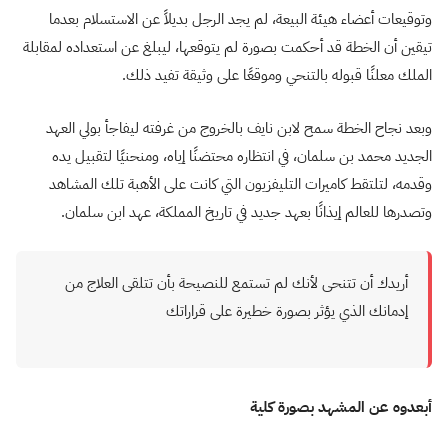
وتوقيعات أعضاء هيئة البيعة، لم يجد الرجل بديلاً عن الاستسلام بعدما
تيقين أن الخطة قد أحكمت بصورة لم يتوقعها، ليبلغ عن استعداده لمقابلة
الملك معلنًا قبوله بالتنحي وموقعًا على وثيقة تفيد ذلك.
وبعد نجاح الخطة سمح لابن نايف بالخروج من غرفته ليفاجأ بولي العهد
الجديد محمد بن سلمان، في انتظاره محتضنًا إياه، ومنحنيًا لتقبيل يده
وقدمه، لتلتقط كاميرات التليفزيون التي كانت على الأهبة تلك المشاهد
وتصدرها للعالم إيذانًا بعهد جديد في تاريخ المملكة، عهد ابن سلمان.
أريدك أن تتنحى لأنك لم تستمع للنصيحة بأن تتلقى العلاج من
إدمانك الذي يؤثر بصورة خطيرة على قراراتك
أبعدوه عن المشهد بصورة كلية