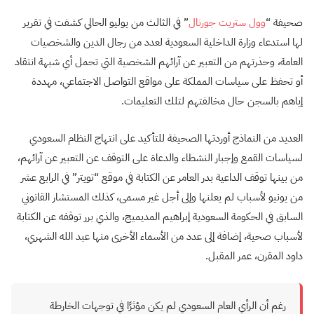
صحيفة “
وول ستريت جورنال
” في الثالث من يوليو الحالي كشفت في تقرير
لها استدعاء وزارة الداخلية السعودية لعدد من رجال الدين والشخصيات
العامة، وحذرتهم من التعبير عن آرائهم الشخصية التي تحمل أي شبهة انتقاد
أو تحفظ على سياسات المملكة على مواقع التواصل الاجتماعي، مهددة
إياهم بالسجن حال مخالفتهم لتلك التعليمات.
العديد من النماذج أوردتها الصحيفة للتأكيد على انتهاج النظام السعودي
لسياسات القمع وإجبار النشطاء والدعاة على التوقف عن التعبير عن آرائهم،
من بينها توقف الداعية بدر العامر عن الكتابة في موقع “تويتر” في الرابع عشر
من يونيو لأسباب لم يعلنها وإلى أجل غير مسمى، كذلك المستشار القانوني
السابق في الحكومة السعودية إبراهيم المديميج، والذي برر توقفه عن الكتابة
لأسباب صحية، إضافة إلى عدد من الأسماء الأخرى منها عبد الله الشهري،
داود المقرن، عمر المقبل.
رغم أن الرأي العام السعودي لم يكن مؤثرًا في توجهات الخارطة