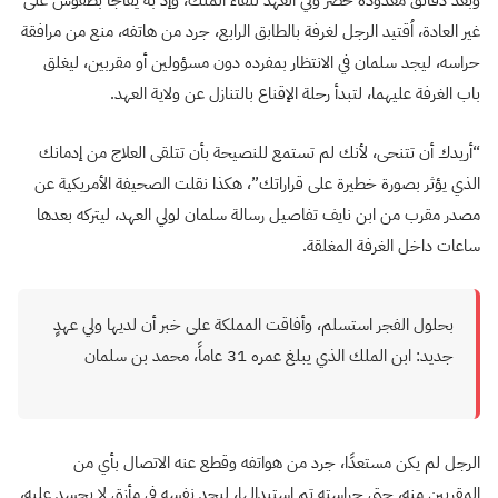
وبعد دقائق معدودة حضر ولي العهد للقاء الملك، وإذ به يفاجأ بطقوس على
غير العادة، اُقتيد الرجل لغرفة بالطابق الرابع، جرد من هاتفه، منع من مرافقة
حراسه، ليجد سلمان في الانتظار بمفرده دون مسؤولين أو مقربين، ليغلق
باب الغرفة عليهما، لتبدأ رحلة الإقناع بالتنازل عن ولاية العهد.
“أريدك أن تتنحى، لأنك لم تستمع للنصيحة بأن تتلقى العلاج من إدمانك
الذي يؤثر بصورة خطيرة على قراراتك”، هكذا نقلت الصحيفة الأمريكية عن
مصدر مقرب من ابن نايف تفاصيل رسالة سلمان لولي العهد، ليتركه بعدها
ساعات داخل الغرفة المغلقة.
بحلول الفجر استسلم، وأفاقت المملكة على خبر أن لديها ولي عهدٍ
جديد: ابن الملك الذي يبلغ عمره 31 عاماً، محمد بن سلمان
الرجل لم يكن مستعدًا، جرد من هواتفه وقطع عنه الاتصال بأي من
المقربين منه، حتى حراسته تم استبدالها، ليجد نفسه في مأزق لا يحسد عليه،