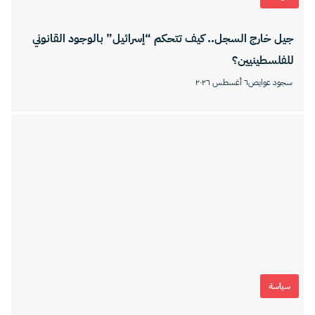
جيل خارج السجل.. كيف تتحكم “إسرائيل” بالوجود القانوني
للفلسطينيين؟
سجود عوايص
٦ أغسطس ٢٠٢٦
سياسة