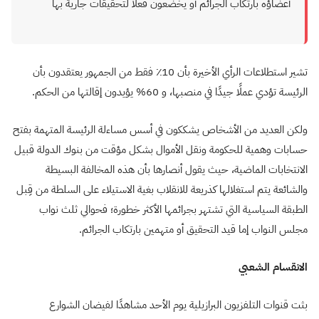
أعضاؤه بارتكاب الجرائم أو يخضعون فعلًا لتحقيقات جارية بها
تشير استطلاعات الرأي الأخيرة بأن 10٪ فقط من الجمهور يعتقدون بأن
الرئيسة تؤدي عملًا جيدًا في منصبها، و 60% يؤيدون إقالتها من الحكم.
ولكن العديد من الأشخاص يشككون في أسس مساءلة الرئيسة المتهمة بفتح
حسابات وهمية للحكومة ونقل الأموال بشكل مؤقت من بنوك الدولة قبيل
الانتخابات الماضية، حيث يقول أنصارها بأن هذه المخالفة البسيطة
والشائعة يتم استغلالها كذريعة للانقلاب بغية الاستيلاء على السلطة من قِبل
الطبقة السياسية التي تشتهر بجرائمها الأكثر خطورة؛ فحوالي ثلث نواب
مجلس النواب إما قيد التحقيق أو متهمين بارتكاب الجرائم.
الانقسام الشعبي
بثت قنوات التلفزيون البرازيلية يوم الأحد مشاهدًا لفيضان الشوارع