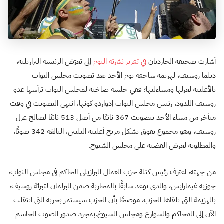
أشارت صحيفة الجارديان
في تقرير نشرته اليوم
إلى تعرّض الرئيسة البرازيلية،
ديلما روسيف، لهزيمة ساحقة يوم الأحد بعد تصويت مجلس النواب
بالأغلبية لعزلها ومساءلتها؛ ففي جلسة صاخبة لمجلس النواب ترأسها عدو
روسيف اللدود، رئيس مجلس النواب إدواردو كونها، انتهى التصويت في وقت
متأخر من مساء الأحد بتصويت 367 نائبًا من أصل 513 نائبًا لصالح عزل
روسيف، وهو مجموع يفوق بشكل مريح أغلبية الثلثين، البالغة 342 صوتًا،
والمطلوبة لعرض القضية على مجلس الشيوخ.
من جهته، اعترف رئيس كتلة حزب العمال البرازيلي الحاكم في مجلس النواب،
جوزيه غيمارايس، والذي توعد سابقًا بالمحاربة ضمن البرلمان لتبرئة روسيف،
بالهزيمة التي تلقاها الحزب، موضحًا بأن الحزب سيستمر بحربه التي انتقلت
الآن إلى المحاكم والشوارع ومجلس الشيوخ.بمجرد صدور الصوت الحاسم