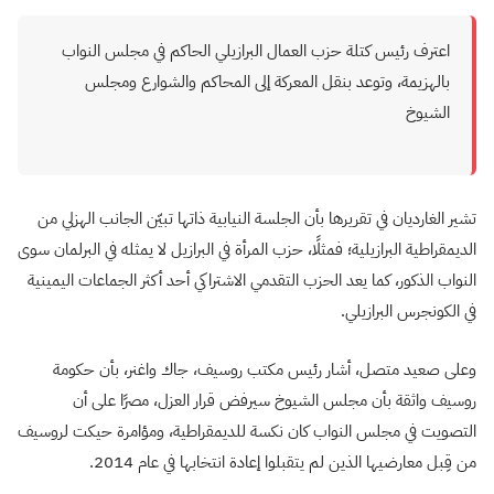
اعترف رئيس كتلة حزب العمال البرازيلي الحاكم في مجلس النواب
بالهزيمة، وتوعد بنقل المعركة إلى المحاكم والشوارع ومجلس
الشيوخ
تشير الغارديان في تقريرها بأن الجلسة النيابية ذاتها تبيّن الجانب الهزلي من
الديمقراطية البرازيلية؛ فمثلًا، حزب المرأة في البرازيل لا يمثله في البرلمان سوى
النواب الذكور، كما يعد الحزب التقدمي الاشتراكي أحد أكثر الجماعات اليمينية
في الكونجرس البرازيلي.
وعلى صعيد متصل، أشار رئيس مكتب روسيف، جاك واغنر، بأن حكومة
روسيف واثقة بأن مجلس الشيوخ سيرفض قرار العزل، مصرًا على أن
التصويت في مجلس النواب كان نكسة للديمقراطية، ومؤامرة حيكت لروسيف
من قِبل معارضيها الذين لم يتقبلوا إعادة انتخابها في عام 2014.