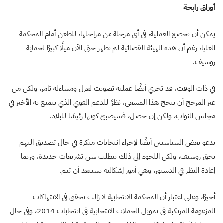
أوراق رابحة
يمكن أن تخضع العملية، في أي مرحلة من مراحلها، للطعن أمام المحكمة
العليا، رغم أن هذه الهيئة القضائية لم تظهر حتى الآن ميلًا كبيرًا لحماية
روسيف.
في ذات الوقت، قد تجري أيضًا عملية تصويت لعزل ومساءلة تامر، ولكن من
غير المرجح أن ينجح هذا المسعى، نظرًا للدعم القوي الذي يتمتع به الأخير في
مجلس النواب، ولكن إن حصل، فسيصبح كونها رئيسًا للبلاد.
يدعو بعض السياسيين أيضًا لإجراء انتخابات مبكرة في حال تصديق التهم
بحق روسيف، ولكن اللجوء إلى ذلك يتطلب سن تشريعات جديدة، وربما
إعادة النظر في الدستور، وهي أمور إشكالية يستبعد أن تتم.
أخيرًا، وعلى اعتبار أن المحكمة الانتخابية لا زالت تحقق في الانتهاكات
المزعومة المرتكبة في تمويل الحملات الانتخابية في انتخابات 2014، وفي حال