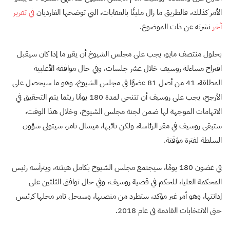
الأمر كذلك، فالطريق ما زال مليئًا بالعقابات، التي توضحها الغارديان
في تقرير
آخر
نشرته عن ذات الموضوع.
بحلول منتصف مايو، يجب على مجلس الشيوخ أن يقرر ما إذا كان سيقبل
اقتراح مساءلة روسيف خلال عشر جلسات، وفي حال موافقة الأغلبية
المطلقة، 41 من أصل 81 عضوًا في مجلس الشيوخ، وهو ما سيحصل على
الأرجح، يجب على روسيف أن تتنحى لمدة 180 يومًا ريثما يتم التحقيق في
الاتهامات الموجهة لها ضمن لجنة مجلس الشيوخ، وخلال هذا الوقت،
ستبقى روسيف في مقر الرئاسة، ولكن نائبها، ميشال تامر، سيتولى شؤون
السلطة لفترة مؤقتة.
في غضون 180 يومًا، سيجتمع مجلس الشيوخ بكامل هيئته، ويترأسه رئيس
المحكمة العليا، للحكم في قضية روسيف، وفي حال توافق الثلثين على
إدانتها، وهو أمر غير مؤكد، ستطرد من منصبها، وسيحل تامر محلها كرئيس
حتى الانتخابات القادمة في عام 2018.