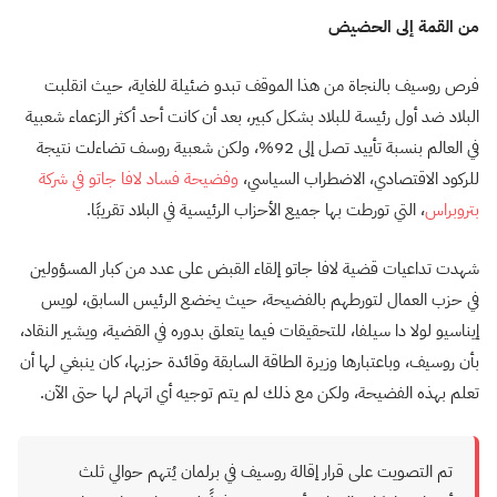
من القمة إلى الحضيض
فرص روسيف بالنجاة من هذا الموقف تبدو ضئيلة للغاية، حيث انقلبت
البلاد ضد أول رئيسة للبلاد بشكل كبير، بعد أن كانت أحد أكثر الزعماء شعبية
في العالم بنسبة تأييد تصل إلى 92%، ولكن شعبية روسف تضاءلت نتيجة
للركود الاقتصادي، الاضطراب السياسي،
وفضيحة فساد لافا جاتو في شركة
بتروبراس
، التي تورطت بها جميع الأحزاب الرئيسية في البلاد تقريبًا.
شهدت تداعيات قضية لافا جاتو إلقاء القبض على عدد من كبار المسؤولين
في حزب العمال لتورطهم بالفضيحة، حيث يخضع الرئيس السابق، لويس
إيناسيو لولا دا سيلفا، للتحقيقات فيما يتعلق بدوره في القضية، ويشير النقاد،
بأن روسيف، وباعتبارها وزيرة الطاقة السابقة وقائدة حزبها، كان ينبغي لها أن
تعلم بهذه الفضيحة، ولكن مع ذلك لم يتم توجيه أي اتهام لها حتى الآن.
تم التصويت على قرار إقالة روسيف في برلمان يُتهم حوالي ثلث