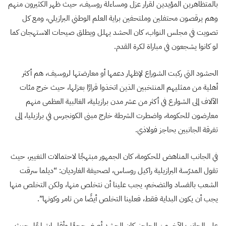
بالمتظاهرين المؤيدين لقرار عزل ومساءلة روسيف، حيث ظهر الكثيرون منهم
وهم يرقصون محتفلين وملتحفين براية العلم الوطني البرازيلي، ومع كل
تصويت في مجلس النواب، كان الحشد يهلل ويطلق صيحات الاستهجان كما
لو كانوا يشجعون في مباراة لكرة القدم.
الحشود التي ركبت الشوراع لإظهار دعمها أو معارضتها لروسيف، هم أكثر
أهلية من ممثليهم المنتخبين الذين اتخذوا قرارًا بعزلها، حيث خرج مئات
الآلاف إلى الشوارع في أكثر من عشر مدن برازيلية، الغالبية العظمى منهم
معارضون للحكومة، واضطرت الشرطة خارج مبنى الكونجرس في برازيليا، إلى
تفرقة الجانبين بحاجز فولاذي.
في الجانب المناهض للحكومة، كان الجمهور مبتهجًا لاحتمالات التغيير، حيث
تقول المدرّسة البرازيلية راكيل روساس، لصحيفة الغارديان: “ديلما سرقت
الشعب بالفساد والتضخم، يجب علينا أن نتخلص منها، ولكن التخلص منها
يجب أن يكون البداية فقط، فعلينا التخلص أيضًا من تامر وكونها”.
على الجانب الآخر من الحاجز، كان الحشد أصغر حجمًا وأقل ابتهاجًا، حيث