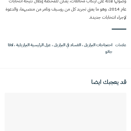
وصولها لأدلة على ارتكاب مخالفات، يمكن للمحكمة إبطال نتيجة انتخابات
عام 2014، وهو ما يعني تجريد كل من روسيف وتامر من منصبهما، والدعوة
لإجراء انتخابات جديدة.
علامات
احتجاجات البرازيل
،
الفساد في البرازيل
،
عزل الرئيسية البرازيلية
،
لافا
جاتو
قد يعجبك ايضا