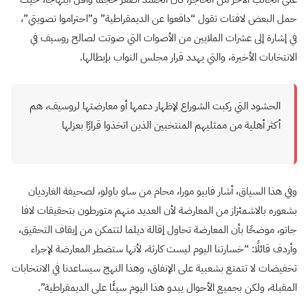
حمل البعض لافتات تقول “دافعوا عن الديمقراطية” و”احتراموا تصويتي”،
في إشارة إلى عشرات الملايين من الأصوات التي صوتت لصالح روسيف في
الانتخابات الأخيرة، والتي يهدد قرار مجلس النواب بإبطالها.
الحشود التي ركبت الشوراع لإظهار دعمها أو معارضتها لروسيف، هم
أكثر أهلية من ممثليهم المنتخبين الذين اتخذوا قرارًا بعزلها
وفي هذا السياق، أشار فابيو مورا، محام من ساو باولو، لصحيفة الغارديان
بشعوره بالاشمئزاز من المعارضة لأن العديد منهم متورطون بتحقيقات لافا
جاتو، موضحًا بأن المعارضة تحاول إقالة ديلما لتتمكن من إيقاف التحقيق،
وأردف قائلًا: “خسارتنا اليوم ليست كارثة، لأنها ستضطر المعارضة لإجراء
تخفيضات لا تتمتع بشعبية على الإنفاق، وهذا النهج سيساعدنا في الانتخابات
المقبلة، ولكن بجميع الأحوال يبدو هذا اليوم سيئًا على الديمقراطية”.