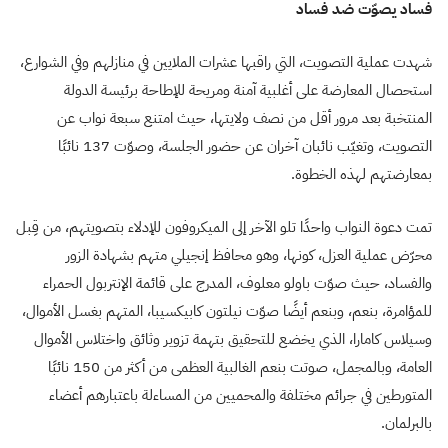
فساد يصوّت ضد فساد
شهدت عملية التصويت، التي راقبها عشرات الملايين في منازلهم وفي الشوارع،
استحصال المعارضة على أغلبية آمنة ومريحة للإطاحة برئيسة الدولة
المنتخبة بعد مرور أقل من نصف ولايتها، حيث امتنع سبعة نواب عن
التصويت، وتغيّب نائبان آخران عن حضور الجلسة، وصوّت 137 نائبًا
بمعارضتهم لهذه الخطوة.
تمت دعوة النواب واحدًا تلو الآخر إلى الميكروفون للإدلاء بتصويتهم، من قِبل
محرّض عملية العزل، كونها، وهو محافظ إنجيلي متهم بشهادة الزور
والفساد، حيث صوّت باولو معلوف، المدرج على قائمة الإنتربول الحمراء
للمؤامرة، بنعم، وبنعم أيضًا صوّت نيلتون كابيكسيبا، المتهم بغسل الأموال،
وسيلاس كامارا، الذي يخضع للتحقيق بتهمة تزوير وثائق واختلاس الأموال
العامة، وبالمجمل، صوتت بنعم الغالبية العظمى من أكثر من 150 نائبًا
المتورطين في جرائم مختلفة والمحميين من المساءلة باعتبارهم أعضاء
بالبرلمان.