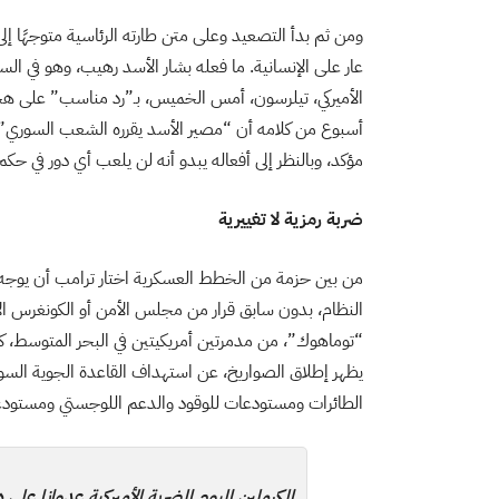
ومن ثم بدأ التصعيد وعلى متن طارته الرئاسية متوجهًا إل
عار على الإنسانية. ما فعله بشار الأسد رهيب، وهو في ال
الأميركي، تيلرسون، أمس الخميس، بـ”رد مناسب” على ه
أسبوع من كلامه أن “مصير الأسد يقرره الشعب السوري” .
مؤكد، وبالنظر إلى أفعاله يبدو أنه لن يلعب أي دور في ح
ضربة رمزية لا تغييرية
من بين حزمة من الخطط العسكرية اختار ترامب أن يوجه
النظام، بدون سابق قرار من مجلس الأمن أو الكونغرس ا
“توماهوك”، من مدمرتين أمريكيتين في البحر المتوسط، كما 
الطائرات ومستودعات للوقود والدعم اللوجستي ومستودعات 
الكرملين اليوم الضربة الأميركية عدوانا على د