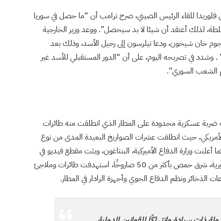
ى فلوريدا للقاء الرئيس الصيني، صرح ترامب أن “ما حصل في سوريا
سلطة، لذلك أعتقد أن شيئا لا بد سيحصل”. ووعد وزير الخارجية
جوم خان شيخون، ودعا تيلرسون إلى رحيل الأسد، وذلك بعد
 وشدد في تصريحه اليوم، على أن “الدور المستقبلي للأسد غير
كم الشعب السوري”.
 ضربة عسكرية محدودة على المطار الذي انطلقت منه طائرات
لأمريكي، حيث انطلقت عشرات الصواريخ البعيدة المدى من نوع
أعلنت وزارة الدفاع الأميركية، البنتاغون، وبثت مقطع فيديو في
يظهر إطلاق الصواريخ، عن استهداف القاعدة الجوية السورية، شرق حمص بأكثر من 50 صاروخًا، استهدفت طائرات وملاجئ
الذخائر ونظم الدفاع الجوي وأجهزة الرادار في المطار.
ولة ذات سيادة وانتهاكًا للقوانين الدولية