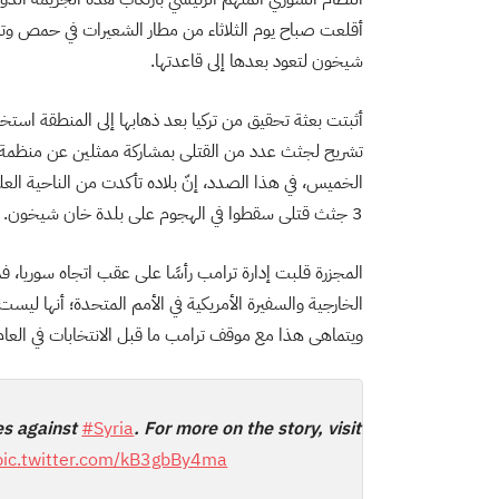
أقلعت صباح يوم الثلاثاء من مطار الشعيرات في حمص وتم ا
شيخون لتعود بعدها إلى قاعدتها.
أثبتت بعثة تحقيق من تركيا بعد ذهابها إلى المنطقة است
تشريح لجثث عدد من القتلى بمشاركة ممثلين عن منظمة الص
الخميس، في هذا الصدد، إنّ بلاده تأكدت من الناحية الع
3 جثث قتلى سقطوا في الهجوم على بلدة خان شيخون.
المجزرة قلبت إدارة ترامب رأسًا على عقب اتجاه سوريا، فم
الخارجية والسفيرة الأمريكية في الأمم المتحدة؛ أنها ليس
ويتماهى هذا مع موقف ترامب ما قبل الانتخابات في العام 2013، حذر فيه إدارة أوباما من أي تدخل في سوري
s against
#Syria
. For more on the story, visit
pic.twitter.com/kB3gbBy4ma