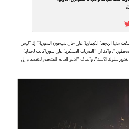
ة
وقال ترامب: “الليلة أمرت بضرب القاعدة الجوية التي انطلقت منها الهجمة الكيماوية‎ على خان شيخون السورية” إذ “ليس
حظورة”، وأكد أن “الضربات العسكرية على سوريا كانت لحماية
تغيير سلوك الأسد”، وأضاف “ادعو العالم المتحضر للانضمام إلى