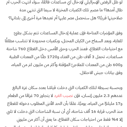
لو ظل الرفض الإسرائيلي لإدخال أي مساعدات قائمًا، سواء انتهت الحرب أم
طال أمدها؟ ما مصير تلك الكميات المخزنة لا سيما التي تنتهي مدة
صلاحيتها قريبًا؟ هل ستحصل مصر عليها أم تعيدها مرة أخرى إلى بلدانها؟
وفق المؤشرات المتاحة فإن عملية إدخال المساعدات تتم بشكل بطيئ
للغاية، وبعد السماح من الكيان المحتل، وبكميات محدودة لا تتناسب مطلقًا
مع احتياجات القطاع، فمنذ الحرب وحتى الأمس دخل القطاع 760 شاحنة
مساعدات، تحمل 3 آلاف طن من الغذاء و1720 طنًا من المعدات الطبية
و600 طن من المعدات للملاجئ المؤقتة وأكثر من مليون لتر من المياه،
وفق بيانات جيش الاحتلال.
وبحسبة بسيطة لتلك الكميات التي دخلت قياسًا بعدد سكان غزة البالغ
عددهم 2.3 مليون إنسان، فإن
نصيب الفرد
لا يتجاوز 70 غرامًا من الطعام
و17 مليلترًا من المياه، يوميًا، علمًا بأن الحد الأدنى المطلوب دخوله للقطاع
منذ الحرب قرابة 16 ألف شاحنة، أي أن نسبة الشاحنات التي دخلت لا تلبي
إلا 4% فقط من احتياجات سكان القطاع، ما يعني أن أكثر من مليوني