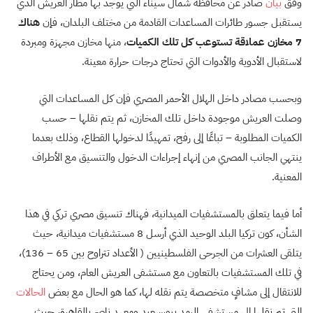
وفق
بيان
صادر عن محافظة شمال سيناء التي يوجد بها مطار العريش الذي
يستقبل جسور طائرات المساعدات القادمة من مختلف البلدان، فإن
هناك
7 مخازن عملاقة تستوعب كل تلك الكميات
، منها مخازن مجهزة ومبردة
لاستقبال الأدوية والأدوات التي تحتاج درجات حرارة معينة.
وبحسب مصادر داخل الهلال الأحمر المصري فإن كل المساعدات التي
وصلت العريش موجودة داخل تلك المخازن، ثم يتم نقلها – حسب
الكميات المطلوبة – تباعًا إلى رفح، تمهيدًا لدخولها القطاع، وذلك بعدما
ينتهي الجانب المصري من إنهاء إجراءات الدخول والتنسيق مع الأطراف
المعنية.
أما فيما يتعلق بالمستشفيات الميدانية، فهناك تنسيق مصري تركي في هذا
الشأن، كون تركيا البلد الوحيد الذي أرسل 8 مستشفيات ميدانية، حيث
يتلقى العشرات من الجرحى الفلسطينيين ( الأعداد تتراوح بين 65 – 136)،
في تلك المستشفيات بالتعاون مع مستشفى العريش العام، ومن يحتاج
للانتقال إلى مشافٍ متخصصة يتم نقله لها، كما هو الحال مع بعض
الحالات
التي تم نقلها إلى مستشفى الرمد ببورسعيد ومعهد ناصر بالقاهرة، حيث