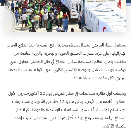
يستقبل مطار العريش بشمال سيناء ومدينة رفح المصرية منذ اندلاع الحرب
الإسرائيلية على غزة، عشرات الجسور الجوية والبحرية والبرية القادمة من
مختلف بلدان العالم لمساعدة سكان القطاع في ظل الحصار المطبق الذي
فرضته قوات الاحتلال والوضع الإنساني الكارثي الذي باتوا عليه جراء القصف
البربري لكل مقومات الحياة هناك.
وهبطت أول طائرة مساعدات في مطار العريش يوم 12 أكتوبر/تشرين الأول
الماضي، قادمة من الأردن، وعلى متنها 12 طنًا من الأدوية والمستلزمات
الطبية، ثم توالت تباعًا جسور المساعدات الإقليمية والدولية، في انتظار
السماح لها بعبور معبر رفح وإنقاذ أهل غزة الذين يتعرضون لحرب إبادة
مكتملة الأركان.