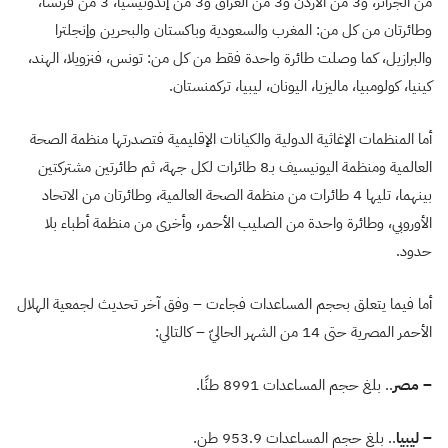
من الجزائر، و3 من الأردن و3 من العراق و3 من إندونيسيا، 3 من فرنسا،
وطائرتان من كل من: المغرب والسعودية وباكستان والبحرين وإنجلترا
والبرازيل، كما وصلت طائرة واحدة فقط من كل من: تونس، فنزويلا، الهند،
كينيا، كولومبيا، ماليزيا، اليونان، ليبيا، تركمنستان.
أما المنظمات الإغاثية الدولية والكيانات الإقليمية فتصدرتها منظمة الصحة
العالمية ومنظمة اليونيسيف بـ8 طائرات لكل جهة، ثم طائرتين مشتركتين
بينهما، تليها 4 طائرات من منظمة الصحة العالمية، وطائرتان من الاتحاد
الأوروبي، وطائرة واحدة من الصليب الأحمر، وأخرى من منظمة أطباء بلا
حدود.
أما فيما يتعلق بحجم المساعدات فجاءت – وفق آخر تحديث لجمعية الهلال
الأحمر المصرية حتى 14 من الشهر الحاليّ – كالتالي:
–
مصر
.. بلغ حجم المساعدات 8991 طنًا.
– ليبيا
.. بلغ حجم المساعدات 953.9 طن.