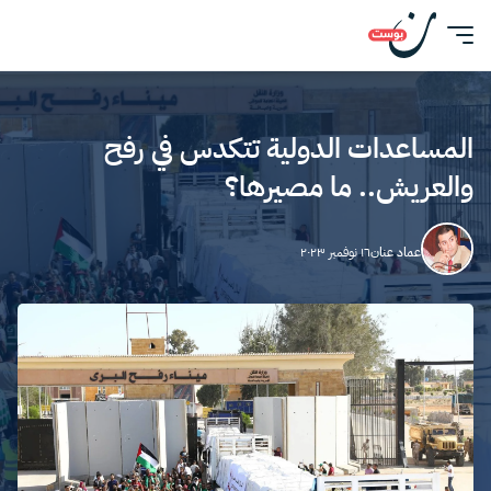
المساعدات الدولية تتكدس في رفح
والعريش.. ما مصيرها؟
عماد عنان
١٦ نوفمبر ٢٠٢٣