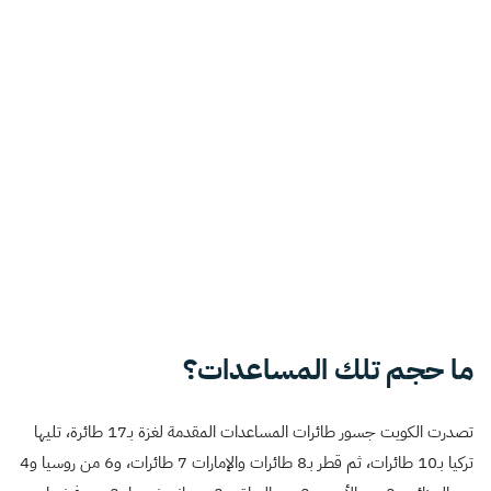
ما حجم تلك المساعدات؟
تصدرت الكويت جسور طائرات المساعدات المقدمة لغزة بـ17 طائرة، تليها
تركيا بـ10 طائرات، ثم قطر بـ8 طائرات والإمارات 7 طائرات، و6 من روسيا و4