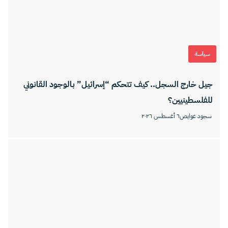
سياسة
جيل خارج السجل.. كيف تتحكم “إسرائيل” بالوجود القانوني
للفلسطينيين؟
سجود عوايص
٦ أغسطس ٢٠٢٦