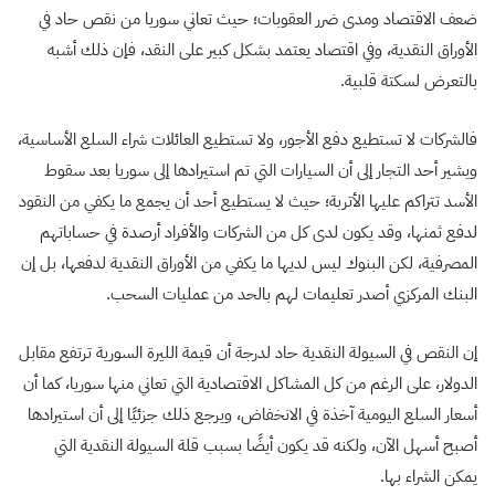
ضعف الاقتصاد ومدى ضرر العقوبات؛ حيث تعاني سوريا من نقص حاد في
الأوراق النقدية، وفي اقتصاد يعتمد بشكل كبير على النقد، فإن ذلك أشبه
بالتعرض لسكتة قلبية.
فالشركات لا تستطيع دفع الأجور، ولا تستطيع العائلات شراء السلع الأساسية،
ويشير أحد التجار إلى أن السيارات التي تم استيرادها إلى سوريا بعد سقوط
الأسد تتراكم عليها الأتربة؛ حيث لا يستطيع أحد أن يجمع ما يكفي من النقود
لدفع ثمنها، وقد يكون لدى كل من الشركات والأفراد أرصدة في حساباتهم
المصرفية، لكن البنوك ليس لديها ما يكفي من الأوراق النقدية لدفعها، بل إن
البنك المركزي أصدر تعليمات لهم بالحد من عمليات السحب.
إن النقص في السيولة النقدية حاد لدرجة أن قيمة الليرة السورية ترتفع مقابل
الدولار، على الرغم من كل المشاكل الاقتصادية التي تعاني منها سوريا، كما أن
أسعار السلع اليومية آخذة في الانخفاض، ويرجع ذلك جزئيًا إلى أن استيرادها
أصبح أسهل الآن، ولكنه قد يكون أيضًا بسبب قلة السيولة النقدية التي
يمكن الشراء بها.