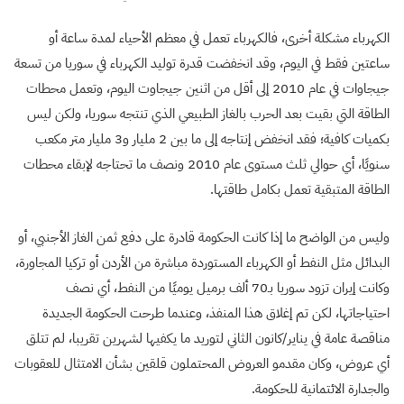
الكهرباء مشكلة أخرى، فالكهرباء تعمل في معظم الأحياء لمدة ساعة أو
ساعتين فقط في اليوم، وقد انخفضت قدرة توليد الكهرباء في سوريا من تسعة
جيجاوات في عام 2010 إلى أقل من اثنين جيجاوت اليوم، وتعمل محطات
الطاقة التي بقيت بعد الحرب بالغاز الطبيعي الذي تنتجه سوريا، ولكن ليس
بكميات كافية؛ فقد انخفض إنتاجه إلى ما بين 2 مليار و3 مليار متر مكعب
سنويًا، أي حوالي ثلث مستوى عام 2010 ونصف ما تحتاجه لإبقاء محطات
الطاقة المتبقية تعمل بكامل طاقتها.
وليس من الواضح ما إذا كانت الحكومة قادرة على دفع ثمن الغاز الأجنبي، أو
البدائل مثل النفط أو الكهرباء المستوردة مباشرة من الأردن أو تركيا المجاورة،
وكانت إيران تزود سوريا بـ70 ألف برميل يوميًا من النفط، أي نصف
احتياجاتها، لكن تم إغلاق هذا المنفذ، وعندما طرحت الحكومة الجديدة
مناقصة عامة في يناير/كانون الثاني لتوريد ما يكفيها لشهرين تقريبا، لم تتلق
أي عروض، وكان مقدمو العروض المحتملون قلقين بشأن الامتثال للعقوبات
والجدارة الائتمانية للحكومة.