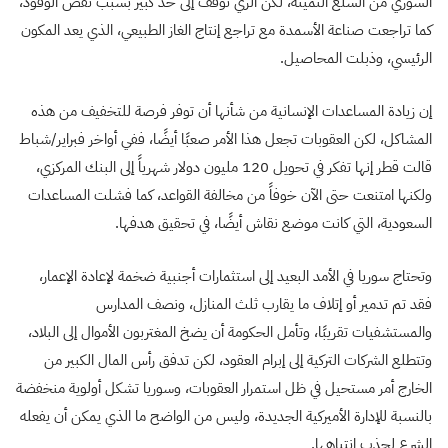
السوري من السلع الثمينة، لكن الري توقف إلى حد كبير بسبب نقص الوقود،
كما تراجعت صناعة الأسمدة مع تراجع إنتاج الغاز الطبيعي، الذي يعد المكون
الرئيسي، وذبلت المحاصيل.
إن زيادة المساعدات الإنسانية من شأنها أن توفر فرصة للتخفيف من هذه
المشاكل، لكن العقوبات تجعل هذا الأمر صعبًا أيضًا، ففي أواخر فبراير/شباط
قالت قطر إنها تفكر في تحويل 120 مليون دولار شهرياً إلى البنك المركزي،
ولكنها امتنعت حتى الآن خوفاً من مخالفة القواعد، كما فشلت المساعدات
السعودية، التي كانت موضع نقاش أيضًا، في تحقيق هدفها.
وتحتاج سوريا في الأمد البعيد إلى استثمارات أجنبية ضخمة لإعادة الإعمار،
فقد تم تدمير أو إتلاف ما يقارب ثلث المنازل، ونصف المدارس
والمستشفيات تقريبًا، وتأمل الحكومة أن يضخ المغتربون الأموال إلى البلاد،
وتتطلع الشركات التركية إلى إبرام العقود، لكن تدفق رأس المال الكبير من
الخارج أمر مستحيل في ظل استمرار العقوبات، وسوريا تشكل أولوية منخفضة
بالنسبة للإدارة الأميركية الجديدة، وليس من الواضح ما الذي يمكن أن يفعله
الشرع لجذب انتباهها.