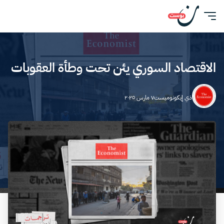
الاقتصاد السوري يئن تحت وطأة العقوبات
ذي إيكونوميست
٧ مارس ٢٠٢٥