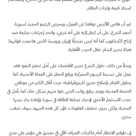
لسداد قيمة واردات النظام.
غير أن هاتين الآليتين توقفتا عن العمل، ويحرص الزعيم الجديد لسوريا،
أحمد الشرع، على أن يُنظر إليه على أنه شرعي، واتخذ إجراءات صارمة ضد
إنتاج الكبتاغون، كما أنه ليس صديقًا لإيران وروسيا، اللتين هاجمت قواتهما
هيئة تحرير الشام خلال الحرب الأهلية.
وبدلاً من ذلك، حاول الشرع تحرير الاقتصاد، على أمل تحفيز النمو؛ فقد
عمل على تبسيط الرسوم الجمركية ورفع الحظر على العملة الأجنبية، كما
يحاول القيام بإصلاح جذري للبيروقراطية؛ حيث أقال الكثير من موظفي
الخدمة المدنية، ووعد برفع رواتب الذين بقوا منهم بشكل حاد، كما يأمل في
جذب الاستثمار الأجنبي لإحياء صناعة الطاقة في سوريا وإعادة بناء بنيتها
التحتية، ولكن بدون تخفيف العقوبات، فإن كل هذه الجهود سوف تذهب
سدى.
إن طوابير الانتظار أمام ماكينات الصراف الآلي في دمشق هي مؤشر على مدى