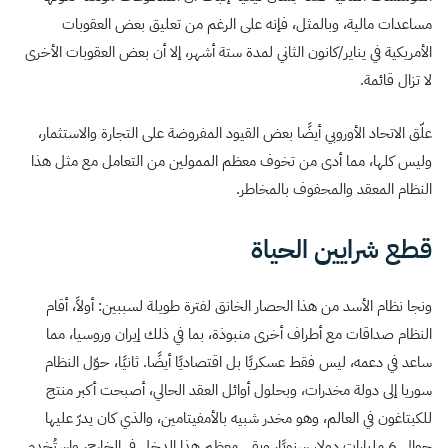
مساعدات مالية، وبالمثل، فإنه على الرغم من تعليق بعض العقوبات
الأمريكية في يناير/كانون الثاني لمدة ستة أشهر، إلا أن بعض العقوبات الأخرى
لا تزال قائمة.
علّق الاتحاد الأوروبي أيضًا بعض القيود المفروضة على التجارة والاستثمار،
وليس كلها، مما أدى من تخوف معظم الممولين من التعامل مع مثل هذا
النظام المعقد والمحفوف بالمخاطر.
قطع شرايين الحياة
ونجا نظام الأسد من هذا الحصار الخانق لفترة طويلة لسببين: أولاً، أقام
النظام صداقات مع أطراف أخرى منبوذة، بما في ذلك إيران وروسيا، مما
ساعد في دعمه، ليس فقط عسكريًا بل اقتصاديًا أيضًا. ثانيًا، حوّل النظام
سوريا إلى دولة مخدرات، وبحلول أوائل العقد الحالي، أصبحت أكبر منتج
للكبتاغون في العالم، وهو مخدر شبيه بالأمفيتامين، والذي كان يدرّ عليها
حوالي 6 مليارات دولار سنويًا، وبقي معظم هذا الدخل في الخارج، واستُخدم