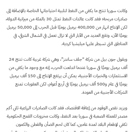
وكانت سوريا تنتج ما يكفي من النفط لتلبية احتياجاتها الخاصة بالإضافة إلى
صادرات مربحة؛ فقد كانت عائدات النفط تمثل 30 بالمئة من ميزانية الدولة،
لكن الإنتاج انهار من 400,000 برميل يوميًا قبل الحرب إلى 50,000 برميل
يوميًا الآن، وتقع العديد من الآبار التي لا تزال تعمل في الشمال الشرقي، في
المناطق التي تسيطر عليها ميليشيا كردية.
ويقول جون بيل من شركة “جلف ساندز”، وهي شركة غربية كانت تنتج 24
ألف برميل يوميًا في سوريا عندما اندلعت الحرب، إنه مع وجود ما يكفي من
الاستثمارات والخبرات الأجنبية، يمكن أن يرتفع الإنتاج إلى 150 ألف برميل
يوميًا في عام و500 ألف برميل يوميًا في أربع أعوام، لكن العقوبات تمنع
الشركات الأجنبية من العودة.
ويزيد نقص الوقود من إعاقة الاقتصاد، فقد كانت الصادرات الزراعية ثاني أكبر
مصدر للعملة الصعبة في سوريا بعد النفط، وكانت مخزونات القمح الحكومية
تكفي لإطعام البلاد لمدة عامين، كما كان لحم الضأن والقطن والكمون