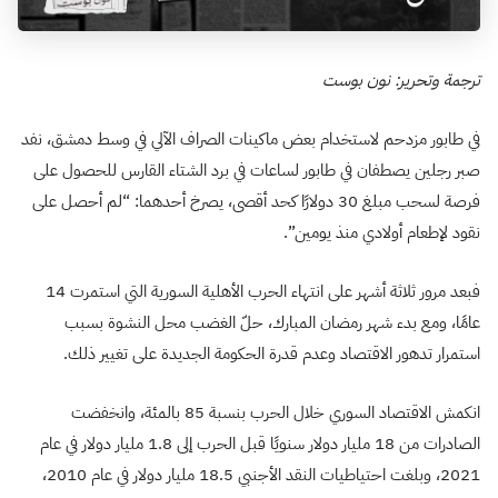
ترجمة وتحرير: نون بوست
في طابور مزدحم لاستخدام بعض ماكينات الصراف الآلي في وسط دمشق، نفد
صبر رجلين يصطفان في طابور لساعات في برد الشتاء القارس للحصول على
فرصة لسحب مبلغ 30 دولارًا كحد أقصى، يصرخ أحدهما: “لم أحصل على
نقود لإطعام أولادي منذ يومين”.
فبعد مرور ثلاثة أشهر على انتهاء الحرب الأهلية السورية التي استمرت 14
عامًا، ومع بدء شهر رمضان المبارك، حلّ الغضب محل النشوة بسبب
استمرار تدهور الاقتصاد وعدم قدرة الحكومة الجديدة على تغيير ذلك.
انكمش الاقتصاد السوري خلال الحرب بنسبة 85 بالمئة، وانخفضت
الصادرات من 18 مليار دولار سنويًا قبل الحرب إلى 1.8 مليار دولار في عام
2021، وبلغت احتياطيات النقد الأجنبي 18.5 مليار دولار في عام 2010،