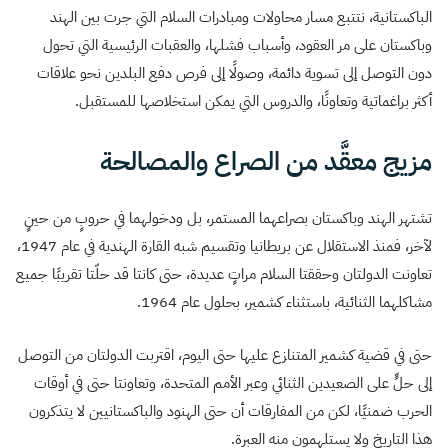
الباكستانية، نتتبع مسار محاولات ومبادرات السلام التي جرت بين الهند
وباكستان على مر العقود، وأسباب فشلها، والعقبات الرئيسية التي تحول
دون التوصل إلى تسوية دائمة، وصولًا إلى فرص دفع البلدين نحو علاقات
أكثر براغماتية وتعاونًا، والدروس التي يمكن استخلاصها للمستقبل.
مزيج معقَّد من الصراع والمصالحة
تشتهر الهند وباكستان بصراعهما المستمر، بل ودخولهما في حروبٍ من حينٍ
لآخر، فمنذ الاستقلال عن بريطانيا وتقسيم شبه القارة الهندية في عام 1947،
تعاونت الدولتان وحققتا السلام مراتٍ عديدة، حتى كانتا قد حلّتا تقريبًا جميع
مشاكلهما الثنائية، باستثناء كشمير، بحلول عام 1964.
حتى في قضية كشمير المتنازع عليها حتى اليوم، اقتربت الدولتان من التوصل
إلى حلٍّ على الصعيدين الثنائي وعبر الأمم المتحدة، وتعاونتا حتى في أوقات
الحرب ضمنيًا، لكن من المفارقات أن حتى الهنود والباكستانيين لا يتذكرون
هذا التاريخ ولا يستلهمون منه العبرة.