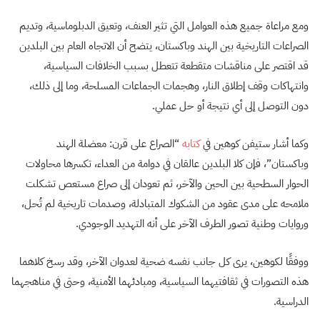
ومع مراعاة جميع هذه العوامل التي تثير العنف، وتعيق الدبلوماسية، وتديم
الصراعات التاريخية بين الهند وباكستان، يتضح أن الاتجاه العام بين البلدين
قد اقتصر على مناقشات متقطعة تتعطل بسبب الخلافات السياسية،
وانتهاكات وقف إطلاق النار، وهجمات الجماعات المسلحة، وما إلى ذلك،
دون التوصل إلى أي نتيجة أو حل عملي.
وكما أشار ستيفن كوهين في
كتابه
“الصراع على قرن: معضلة الهند
وباكستان”، فإن كلا البلدين عالقان في دوامة من العداء، تكسرها محاولات
الحوار السطحية بين الحين والآخر، ثم تعودان إلى صراع مستعص تشكلت
ملامحه على مدى عقود من الشكوك المتبادلة، وصدمات تاريخية لم تُحل،
وروايات وطنية تصور الطرف الآخر على أنه التهديد الوجودي.
ووفقًا لكوهين، يرى كل جانب نفسه ضحية لعدوان الآخر، وقد رسخ كلاهما
هذه التصورات في ثقافتيهما السياسية، ومبادئهما الأمنية، وحتى في مناهجهما
الدراسية.