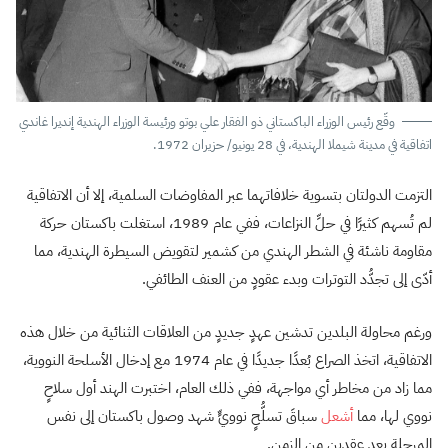
وقّع رئيس الوزراء الباكستاني ذو الفقار علي بوتو ورئيسة الوزراء الهندية إنديرا غاندي
اتفاقية في مدينة شيملا الهندية، في 28 يونيو/ حزيران 1972.
التزمت الدولتان بتسوية خلافاتهما عبر المفاوضات السلمية، إلا أن الاتفاقية
لم تُسهم كثيرًا في حلِّ النزاعات، ففي عام 1989، استغلت باكستان حركة
مقاومة ناشئة في الشطر الهندي من كشمير لتقويض السيطرة الهندية، مما
أدّى إلى تجدُّد التوترات وبدء عقودٍ من العنف الطائفي.
ورغم محاولة البلدين تدشين عهدٍ جديدٍ من العلاقات الثنائية من خلال هذه
الاتفاقية، اتخذ الصراع بُعدًا جديدًا في عام 1974 مع إدخال الأسلحة النووية،
مما زاد من مخاطر أي مواجهة، ففي ذلك العام، اختبرت الهند أول سلاحٍ
نووي لها، مما
أشعل
سباقَ تسلُّحٍ نوويٍّ شهد وصول باكستان إلى نفس
المرحلة بعد عقدين من الزمن.