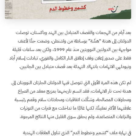
بعد أيام من الهجمات والقصف المتبادل بين الهند وباكستان، توصلت
الدولتان إلى هدنة “هشّة” بوساطة من واشنطن، وضعت حدًا لأعنف
مواجهة بين الدولتين النوويتين منذ عام 1999، ولكن بعد ساعات قليلة
فقط على صدور إعلان وقف إطلاق النار الكامل والفوري، تبادلت إسلام أباد
ونيودلهي الاتهامات بانتهاك التهدئة بعد قصف متبادل بين الجانبين.
لم تكن هذه المرة الأولى التي تتوصل فيها الدولتان الجارتان النوويتان إلى
هدنة تحت نار الاتهامات، فقد اتسم تاريخهما بمزيج معقد من الصراع
ومحاولات المصالحة، وشكّلت اتفاقيات ومحادثات سلام وقمم رئيسية
علاقتهما الأكثر تعقيدًا، لكنها غالبًا ما تداخلت مع فترات من التوترات
والنزاعات المتصاعدة، ولم يحقق سوى القليل منها النتائج المرجوة.
في نهاية ملف “كشمير وخطوط الدم” الذي تناول العلاقات الهندية