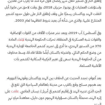
إطلاق النار في كشمير خلال شهر رمضان لأول مرة منذ ما يقرب من عقدين.
واستؤنفت العمليات في يونيو/ حزيران 2018، وفي وقت لاحق من مايو/ أيار،
اتفقت الهند وباكستان رسميًا على وقف إطلاق النار على طول حدود كشمير
المتنازع عليها، والذي من شأنه أن يعيد شروط اتفاقهما لعام 2003.
وفي أغسطس/ آب 2019، وبعد نشر عشرات الآلاف من القوات الإضافية
والقوات شبه العسكرية في المنطقة، تحركت الحكومة الهندية
لإلغاء
المادة
370 من الدستور الهندي، ما أدى إلى تجريد كشمير الخاضعة للإدارة الهندية
من وضع الحكم الذاتي. واعتبرته باكستان أيضًا ظلمًا فادحًا، وسط مخاوف
من أن الحكومة الهندية تسعى إلى تغيير التركيبة السكانية لكشمير ذات
الأغلبية المسلمة.
بعد أعوام، تجدد الحديث عن الخلاف بين الهند وباكستان وقوتهما النووية،
بعد هجوم مسلح وقع بالقرب من مدينة باهالغام السياحية التي تقع في
الجزء الذي تديره الهند في إقليم كشمير في أبريل/ نيسان الماضي.
علقت
على
إثره الهند، محملةً باكستان مسؤولية الهجوم دون دليل، معاهدةَ مياهِ نهرِ
السند.