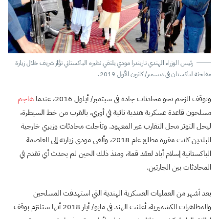
رئيس الوزراء الهندي ناريندرا مودي يلتقي نظيره الباكستاني نوَّاز شريف خلال زيارة
مفاجئة لباكستان في ديسمبر/ كانون الأول 2019.
وتوقف الزخم نحو محادثات جادة في سبتمبر/ أيلول 2016، عندما
هاجم
مسلحون قاعدة عسكرية هندية نائية في أوري، بالقرب من خط السيطرة،
ليحل التوتر محل التقارب غير المعهود. وتأجلت محادثات وزيري خارجية
البلدين كانت مقررة مطلع عام 2018، وألغى مودي زيارته إلى العاصمة
الباكستانية إسلام أباد لعقد قمة، ومنذ ذلك الحين لم يحدث أي تقدم في
المحادثات بين الجارتين.
بعد أشهر من العمليات العسكرية الهندية التي استهدفت المسلحين
والمظاهرات الكشميرية، أعلنت الهند في مايو/ أيار 2018 أنها ستلتزم بوقف