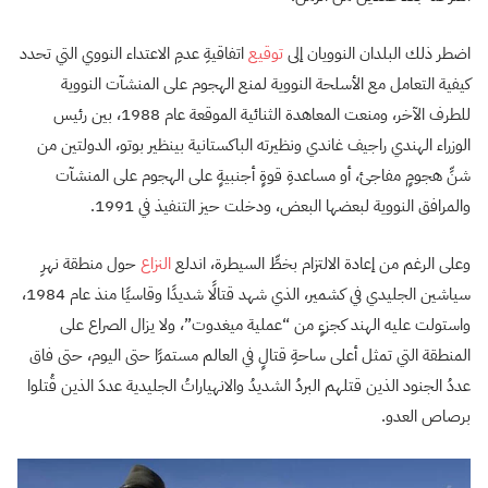
اضطر ذلك البلدان النوويان إلى
توقيع
اتفاقيةِ عدمِ الاعتداء النووي التي تحدد
كيفية التعامل مع الأسلحة النووية لمنع الهجوم على المنشآت النووية
للطرف الآخر، ومنعت المعاهدة الثنائية الموقعة عام 1988، بين رئيس
الوزراء الهندي راجيف غاندي ونظيرته الباكستانية بينظير بوتو، الدولتين من
شنِّ هجومٍ مفاجئ، أو مساعدةِ قوةٍ أجنبيةٍ على الهجوم على المنشآت
والمرافق النووية لبعضها البعض، ودخلت حيز التنفيذ في 1991.
وعلى الرغم من إعادة الالتزام بخطِّ السيطرة، اندلع
النزاع
حول منطقة نهرِ
سياشين الجليدي في كشمير، الذي شهد قتالًا شديدًا وقاسيًا منذ عام 1984،
واستولت عليه الهند كجزءٍ من “عملية ميغدوت”، ولا يزال الصراع على
المنطقة التي تمثل أعلى ساحةِ قتالٍ في العالم مستمرًا حتى اليوم، حتى فاق
عددُ الجنود الذين قتلهم البردُ الشديدُ والانهياراتُ الجليدية عددَ الذين قُتلوا
برصاص العدو.