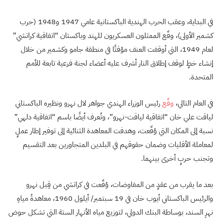
في البداية، وعقب الحرب الهندية الباكستانية عامي 1947 و1948 (حرب
كشمير الأولى)، وقّع الممثلون العسكريون للهند وباكستان “اتفاقية كراتشي”
لعام 1949، التي أوقفت العنف مؤقتًا في منطقة جامو وكشمير من خلال
إنشاء خطٍ لوقف إطلاق النار أشرف عليه أعضاء لجنة فرعية تابعة للأمم
المتحدة.
في العام التالي،
وقّع
رئيس الوزراء الهندي جواهر لال نهرو ونظيره الباكستاني
لياقت علي خان “اتفاقية لياقت-نهرو”، وتُعرف أيضًا باسم “اتفاقية دلهي”
نسبة إلى المكان التي وُقّعت، وهدفت المعاهدة الثنائية إلى توفير إطار عملٍ
لمعاملة الأقليات وضمان حقوقهم في البلدين المتجاورين بعد التقسيم
وتجنب حربٍ أخرى بينهما.
بعد ما يقرب من عقدٍ من المفاوضات، وُقّعت في كراتشي من قِبل نهرو
والرئيس الباكستاني أيوب خان في 19 سبتمبر/ أيلول 1960، معاهدةُ مياهِ
نهرِ السند، بوساطة البنك الدولي، لتوزيع مياه الأنهار الستة التي تشكل حوض