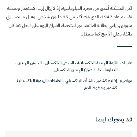
لكن المشكلة أعمق من مجرد الدبلوماسية، إذ لا يزال إرث الاستعمار وصدمة
تقسيم عام 1947، الذي شرّد أكثر من 15 مليون شخص، وقتل ما يصل إلى
مليونين، يلقي بظلاله القاتمة، مع استعصاء الصراع اليوم على الحل كما كان
دائمًا، وعلى الأرجح كما سيظل.
علامات
الأزمة الهندية الباكستانية
،
الجيش الباكستاني
،
الجيش الهندي
،
الدبلوماسية
،
الصراع الهندي الباكستاني
مواضيع
إقليم كشمير
،
الشأن الباكستاني
،
العلاقات الهندية الباكستانية
،
كشمير وخطوط الدم
قد يعجبك ايضا