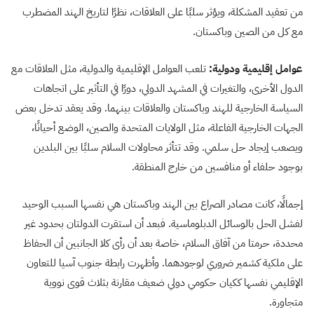
من تعقيد المشكلة، ويؤثر سلبًا على العلاقات، نظرًا لتاريخ الهند المضطرب
مع كل من الصين وباكستان.
عوامل إقليمية ودولية:
تلعب العوامل الإقليمية والدولية، مثل العلاقات مع
الدول الأخرى، والتغيرات في المشهد الدولي، دورًا في التأثير على اتجاهات
السياسة الخارجية للهند وباكستان والعلاقات بينهما. وقد يعقد تدخل بعض
الجهات الخارجية الفاعلة، مثل الولايات المتحدة والصين، الوضع أحيانًا،
ويصعب إيجاد حل سلمي. وقد تتأثر محاولات السلام سلبًا بين البلدين
بوجود حلفاء أو منافسين من خارج المنطقة.
إجمالًا، كانت مصادر الصراع بين الهند وباكستان هي نفسها السبب الوحيد
لفشل الحل بالوسائل الدبلوماسية. فبعد أن استقرت الدولتان بحدود غير
محددة، حرمتا من آفاق السلام، خاصة بعد أن رأى كلا الجانبين أن الحفاظ
على ملكية كشمير ضروري لوجودهما. وأظهرت رابطة جنوب آسيا للتعاون
الإقليمي نفسها ككيان حكومي دولي ضعيف مقارنة بثلاث قوى نووية
متجاورة.