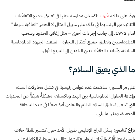
وردًا على ذلك،
قررت
باكستان ممارسة حقها في تعليق جميع الاتفاقيات
الثنائية مع الهند، بما في ذلك على سبيل المثال لا الحصر “اتفاقية شيملا”
لعام 1972، إلى جانب إجراءات أخرى – مثل إغلاق الحدود وسحب
الدبلوماسيين وتعليق جميع أشكال التجارة – نسفت الجهود الدبلوماسية
السابقة، وأعادت العلاقات بين البلدين إلى المربع الأول.
ما الذي يعيق السلام؟
على مر السنين، ساهمت عدة عوامل رئيسية في فشل محاولات السلام
وإعاقة الحلول الدبلوماسية بين الهند وباكستان، مشكلةً شبكةً من التحديات
التي تجعل تحقيق السلام الدائم والتعاون أمرًا صعبًا في هذه المنطقة
المعقدة، ومنها ما يلي.
نزاع كشمير:
يمثل النزاع الإقليمي طويل الأمد حول كشمير نقطة خلاف
رئيسية وعائقًا كبيرًا أمام الحوار، فكلاهما يطالب بالسيطرة الكاملة على