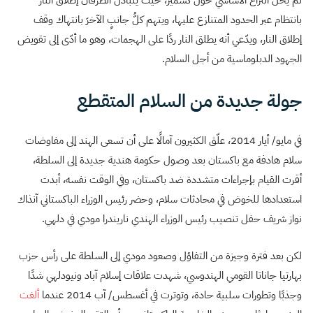
لم يحلّ النزاع الأساسي حول كشمير، حيث يتبادل الطرفان إطلاقَ النار
بانتظام عبر الحدود المتنازع عليها، ويتهم كلُّ جانبٍ الآخرَ بانتهاك وقف
إطلاق النار، ويدّعي أنه يطلق النار ردًا على الهجمات، وهو ما أدّى إلى تقويض
الجهود الدبلوماسية من أجل السلام.
جولة جديدة من السلام المتقطع
في مايو/ أيار 2014، علّق الكثيرون آمالًا على أن تسعى الهند إلى مفاوضات
سلام هادفة مع باكستان بعد وصول حكومة هندية جديدة إلى السلطة،
أقرت القيام بإجراءات متشددة ضد باكستان، وفي الوقت نفسه، أبدت
استعدادها للخوض في محادثات سلام، وحضر رئيس الوزراء الباكستاني آنذاك
نواز شريف حفل تنصيب رئيس الوزراء الهندي ناريندرا مودي في دلهي.
لكن بعد فترة وجيزة من التفاؤل وصعود مودي إلى السلطة على رأس حزب
بهارتيا جاناتا القومي الهندوسي، شهدت علاقات إسلام آباد ونيودلهي شدًا
وجذبًا وتطورات سلبية حادة، وتوترت في أغسطس/ آب 2014 عندما
ألغت