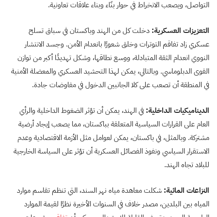
التواصل، ويصعب الانخراط في حوار بنّاء وبناء علاقات تعاونية.
التعزيزات العسكرية:
دخلت كل من الهند وباكستان في سباق تسلح
عسكري زاد تفاقم التوترات وخلق شعورًا بانعدام الأمن. وجسد الانتشار
النووي انعدام الثقة المتبادلة، ووسع نطاقها، وشكل تهديدًا أكبر من توازن
القوى الدبلوماسي. وبالتالي، يمكن لهذا التحشيد العسكري والمعضلة الأمنية
في المنطقة أن تصعب على كلا الجانبين الدخول في مفاوضات جادة.
الديناميكيات الداخلية:
في الهند، يمكن أن تؤثر الضغوط الداخلية والرأي
العام على القرارات السياسية المتعلقة بباكستان، مما يصعب إيجاد أرضية
مشتركة. وبالمثل، في باكستان، يمكن لعوامل مثل الأزمة الاقتصادية وعدم
الاستقرار السياسي ونفوذ الفصائل العسكرية أن تؤثر على السياسة الخارجية
للبلاد تجاه الهند.
النزاعات المائية:
شكلت معاهدة مياه نهر السند، التي تنظم تقاسم موارد
المياه بين البلدين، مصدر خلاف في السنوات الأخيرة نظرًا لقيمة الموارد