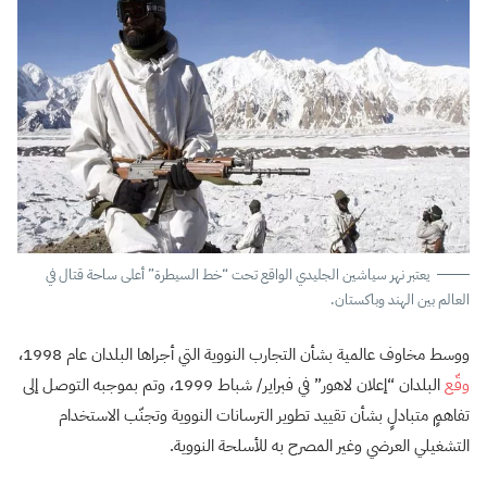
يعتبر نهر سياشين الجليدي الواقع تحت “خط السيطرة” أعلى ساحة قتال في
العالم بين الهند وباكستان.
ووسط مخاوف عالمية بشأن التجارب النووية التي أجراها البلدان عام 1998،
وقّع
البلدان “إعلان لاهور” في فبراير/ شباط 1999، وتم بموجبه التوصل إلى
تفاهمٍ متبادلٍ بشأن تقييد تطوير الترسانات النووية وتجنّب الاستخدام
التشغيلي العرضي وغير المصرح به للأسلحة النووية.