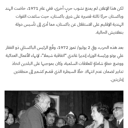
لكن هذا الإعلان لم يمنع نشوب حربٍ أخرى، ففي عام 1971، خاضت الهند
وباكستان حربًا ثالثة قصيرة على شرق باكستان، حيث ساعدت القوات
الهندية الإقليم على الاستقلال عن باكستان، مما أدى إلى تأسيس دولة
بنغلاديش الحالية.
بعد هذه الحرب، وفي 2 يوليو/ تموز 1972، وقّع الرئيس الباكستاني ذو الفقار
علي بوتو ورئيسة الوزراء إنديرا غاندي “اتفاقية شيملا”، لإنهاء الأعمال العدائية
ووضع خطةٍ شاملةٍ للعلاقات السلمية، وكان بموجبها على البلدين اتخاذ
تدابير لضمان عدم انتهاك خطِّ السيطرة الذي قسّم كشمير إلى منطقتين
إداريتين.