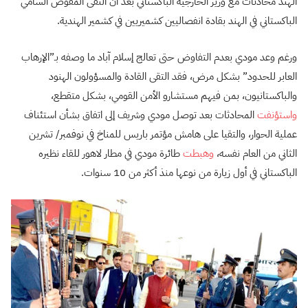
الهند محادثات مع وزير الخارجية الباكستاني بعد أن التقى المفوض السامي
الباكستاني في الهند بقادة انفصاليين كشميريين في كشمير الهندية.
ورغم وعد مودي بعدم التفاوض حتى تعالج إسلام آباد ما وصفه بـ”الإرهاب
العابر للحدود” بشكل مرض، فقد التقى القادة والمسؤولون الهنود
والباكستانيون، بمن فيهم مستشارو الأمن القومي، بشكل متقطع،
واستؤنفت
المحادثات بعد توصل مودي وشريف إلى اتفاق بشأن استئناف
عملية الحوار، والتقيا على هامش مؤتمر باريس للمناخ في نوفمبر/ تشرين
الثاني من العام نفسه،
وهبطت
طائرة مودي في مطار لاهور للقاء نظيره
الباكستاني في أول زيارة من نوعها منذ أكثر من 10 سنوات.