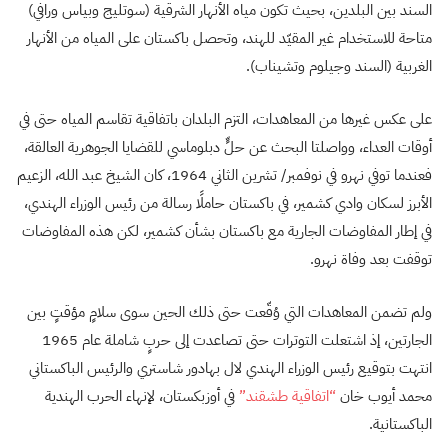
السند بين البلدين، بحيث تكون مياه الأنهار الشرقية (سوتليج وبياس ورافي)
متاحة للاستخدام غير المقيّد للهند، وتحصل باكستان على المياه من الأنهار
الغربية (السند وجيلوم وتشيناب).
على عكس غيرها من المعاهدات، التزم البلدان باتفاقية تقاسم المياه حتى في
أوقات العداء، وواصلتا البحث عن حلٍّ دبلوماسي للقضايا الجوهرية العالقة،
فعندما توفي نهرو في نوفمبر/ تشرين الثاني 1964، كان الشيخ عبد الله، الزعيم
الأبرز لسكان وادي كشمير، في باكستان حاملًا رسالة من رئيس الوزراء الهندي،
في إطار المفاوضات الجارية مع باكستان بشأن كشمير، لكن هذه المفاوضات
توقفت بعد وفاة نهرو.
ولم تضمن المعاهدات التي وُقّعت حتى ذلك الحين سوى سلامٍ مؤقتٍ بين
الجارتين، إذ اشتعلت التوترات حتى تصاعدت إلى حربٍ شاملة عام 1965
انتهت بتوقيع رئيس الوزراء الهندي لال بهادور شاستري والرئيس الباكستاني
محمد أيوب خان
“اتفاقية طشقند”
في أوزبكستان، لإنهاء الحرب الهندية
الباكستانية.