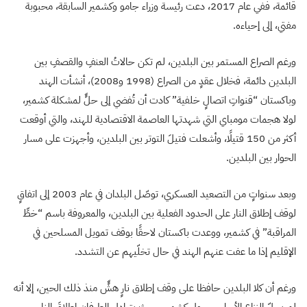
قائمة، ففي عام 2017، دعت رئيسة وزراء جامو وكشمير السابقة، محبوبة
مفتي، إلى إحياءه.
ورغم الصراع المستمر بين البلدين، لم تكن حالاتُ العنفِ والقصفِ بين
البلدين دائمة، فخلال عقدٍ من الصراع (1998 و2008)، أنشأت الهند
وباكستان “قنواتِ اتصالٍ خلفية” كادت أن تُفضي إلى حلٍّ لمشكلة كشمير،
لولا هجمات مومباي التي شهدتها العاصمة الاقتصادية للهند، والتي أوقعت
أكثر من 150 قتيلًا، وأشعلت فتيلَ التوتر بين البلدين، وأجهزت على مسار
الحوار بين البلدين.
وبعد سنواتٍ من التصعيد العسكري، توصّل البلدان في عام 2003 إلى اتفاقٍ
لوقف إطلاق النار على الحدود الفعلية بين البلدين، والمعروفة باسم “خطِّ
المراقبة” في كشمير، ووعدت باكستان لاحقًا بوقف تمويل المسلحين في
الإقليم إذا ما عفت عنهم الهند في حال تخلّيهم عن التشدد.
ورغم أن كلا البلدين حافظا على وقف إطلاق نارٍ هشٍّ منذ ذلك الحين، إلا أنه