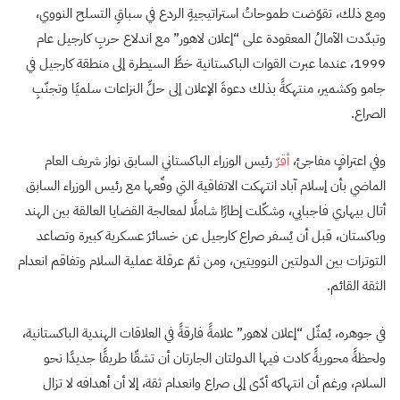
ومع ذلك، تقوّضت طموحاتُ استراتيجيةِ الردع في سباقِ التسلح النووي،
وتبدّدت الآمالُ المعقودة على “إعلان لاهور” مع اندلاع حربِ كارجيل عام
1999، عندما عبرت القوات الباكستانية خطَّ السيطرة إلى منطقة كارجيل في
جامو وكشمير، منتهكةً بذلك دعوةَ الإعلان إلى حلِّ النزاعات سلميًا وتجنّبِ
الصراع.
وفي اعترافٍ مفاجئ،
أقرّ
رئيس الوزراء الباكستاني السابق نواز شريف العام
الماضي بأن إسلام آباد انتهكت الاتفاقية التي وقّعها مع رئيس الوزراء السابق
أتال بيهاري فاجبايي، وشكّلت إطارًا شاملًا لمعالجة القضايا العالقة بين الهند
وباكستان، قبل أن يُسفر صراع كارجيل عن خسائرَ عسكرية كبيرة وتصاعد
التوترات بين الدولتين النوويتين، ومن ثمّ عرقلة عملية السلام وتفاقم انعدام
الثقة القائم.
في جوهره، يُمثّل “إعلان لاهور” علامةً فارقةً في العلاقات الهندية الباكستانية،
ولحظةً محوريةً كادت فيها الدولتان الجارتان أن تشقّا طريقًا جديدًا نحو
السلام، ورغم أن انتهاكه أدّى إلى صراع وانعدام ثقة، إلا أن أهدافه لا تزال