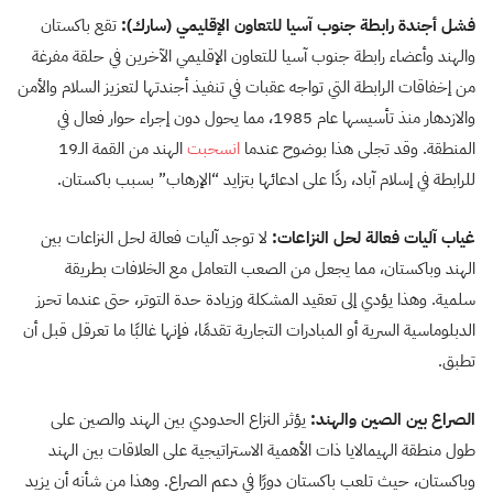
فشل أجندة رابطة جنوب آسيا للتعاون الإقليمي (سارك):
تقع باكستان
والهند وأعضاء رابطة جنوب آسيا للتعاون الإقليمي الآخرين في حلقة مفرغة
من إخفاقات الرابطة التي تواجه عقبات في تنفيذ أجندتها لتعزيز السلام والأمن
والازدهار منذ تأسيسها عام 1985، مما يحول دون إجراء حوار فعال في
المنطقة. وقد تجلى هذا بوضوح عندما
انسحبت
الهند من القمة الـ19
للرابطة في إسلام آباد، ردًا على ادعائها بتزايد “الإرهاب” بسبب باكستان.
غياب آليات فعالة لحل النزاعات:
لا توجد آليات فعالة لحل النزاعات بين
الهند وباكستان، مما يجعل من الصعب التعامل مع الخلافات بطريقة
سلمية. وهذا يؤدي إلى تعقيد المشكلة وزيادة حدة التوتر، حتى عندما تحرز
الدبلوماسية السرية أو المبادرات التجارية تقدمًا، فإنها غالبًا ما تعرقل قبل أن
تطبق.
الصراع بين الصين والهند:
يؤثر النزاع الحدودي بين الهند والصين على
طول منطقة الهيمالايا ذات الأهمية الاستراتيجية على العلاقات بين الهند
وباكستان، حيث تلعب باكستان دورًا في دعم الصراع. وهذا من شأنه أن يزيد