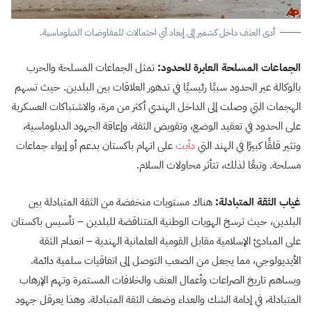
أدى العنف داخل كشمير إلى إبعاد أي احتمالات للمفاوضات الدبلوماسية.
الجماعات المسلحة العابرة للحدود:
تمثل الجماعات المسلحة والحرب
بالوكالة عبر الحدود سببًا رئيسيًا في تدهور العلاقات بين البلدين. حيث تسهم
الهجمات التي وصلت إلى الداخل الهندي أكثر من مرة، والاشتباكات العسكرية
على الحدود في تعقيد الوضع، وتقويض الثقة، وإعاقة الجهود الدبلوماسية،
وتثير قلقًا كبيرًا في الهند التي
دأبت
على اتهام باكستان بدعم أو إيواء جماعات
مسلحة. وتبعًا لذلك، تتأثر محاولات السلام.
غياب الثقة المتبادلة:
هناك مستويات منخفضة من الثقة المتبادلة بين
البلدين، حيث ترسخ الهويات الوطنية المتناقضة للبلدين – تأسيس باكستان
على المبادئ الإسلامية مقابل القومية العلمانية الهندية – انعدام الثقة
الأيديولوجي، مما يجعل من الصعب التوصل إلى اتفاقيات سلمية دائمة.
ويساهم تاريخ الصراعات وأعمال العنف والخلافات المستمرة وتهم الإرهاب
المتبادلة، في إدامة الشك والعداء وضعف الثقة المتبادلة. وهذا يعرقل جهود