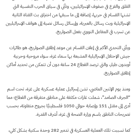
القلق والفزع في صفوف الإسرائيليين، وتأتي في سياق الحرب النفسية التي
تشنها القسام في حربها، إضافة إلى ما سبقها من اختراق بث القناة الثانية
الإسرائيلية وبث رسائل بالعبرية، وإرسائل رسائل نصية إلى هواتف الإسرائيليين
عن تسرب في المفاعل النووي بفعل الصواريخ.
ويأتي التحدي الأكبر في إعلان القسام عن موعد إطلاق الصواريخ، هو طائرات
جيش الإحتلال الإسرائيلية المشبعة بها سماء غزة، سواء مروحية وحربية
أوبدون طيار، والتي ترصد القطاع 24 ساعة دون أن تتمكن من تحديد أماكن
إطلاق الصواريخ.
ومنذ يوم الإثنين الماضي، تشن إسرائيل عملية عسكرية على غزة، تحت اسم
“الجرف الصامد”، شملت غارات مكثفة على مناطق متفرقة من القطاع؛ مما
أدى إلى مقتل 151 وإصابة حوالي 1050 فلسطينيًا بجروح متفاوتة، بحسب
تصريحات الناطق باسم وزارة الصحة في غزة، أشرف القدرة.
كما تسببت تلك العملية العسكرية في تدمير 282 وحدة سكنية بشكل كلي،