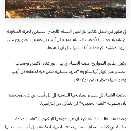
في تطور كبير لعمل كتائب عز الدين القسام (الجناح العسكري لحركة المقاومة
الإسلامية حماس) قصفت القسام مدينة تل أبيب برشقة من الصواريخ على
الهواء مباشرة، في عملية أعلن عنها قبل أن تنفذها.
وقبل إطلاق الصواريخ، دعت القسام في بيان عبر قناة الأقصى وحساب
القسام على تويتر أنها ستوجه “ضربة عسكرية صاروخية لمنطقة تل أبيب
وضواحيها بصواريخ من نوع j80
ودعت القسام إلى تصوير صواريخها المتجهة إلى تل أبيب من غزة، ومتحدية
بأن منظومة “القبة الحديدية” لن تتمكن من اعتراضها.
وفيما بعد، قالت القسام في بيان على موقعها الإلكتروني: “قامت وحدة
خاصة من كتائبنا المظفرة بعد تهديدها للصهاينة بقصف تل أبيب وضواحيها