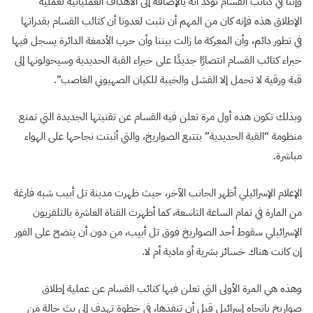
وإننا في كتائب القسام نؤكد أنه بالإضافة إلى الأهداف العملياتية لعملية
الإطلاق هذه فإنه كان من المهم أن نثبت لعدونا أن كتائب القسام بقدراتها
في تطور دائم، وأن المعركة ما زالت بيننا وأن حرب الأدمغة الدائرة يسجل فيها
خبراء كتائب القسام انتصارًا جديدًا على خبراء القبة الحديدية وسيحولونها إلى
قبة ورقية لا تحمل إلا الفشل والخيبة للكيان الصهيوني الغاصب”.
وبذلك تكون هذه أول مرة تعلن فيه القسام عن تقنيتها الجديدة التي تمنع
منظومة “القبة الحديدية” بتتبع الصواريخ، والتي أثبتت نجاحها على الهواء
مباشرة.
الإعلام الإسرائيلي أظهر الجانب الآخر، حيث ظهرت مدينة تل أبيب شبه فارغة
من المارة في تمام الساعة التاسعة، كما أظهرت القناة العاشرة بالتلفزيون
الإسرائيلي سقوط أحد الصواريخ فوق تل أبيب، من دون أن يتضح على الفور
إن كانت هناك خسائر بشرية أو مادية أم لا.
وهذه هي المرة الأولى التي تعلن فيها كتائب القسام عن عملية إطلاق
صواريخ باتجاه إسرائيل قبل أن تنفذها، في خطوة تهدف إلى بث حالة من