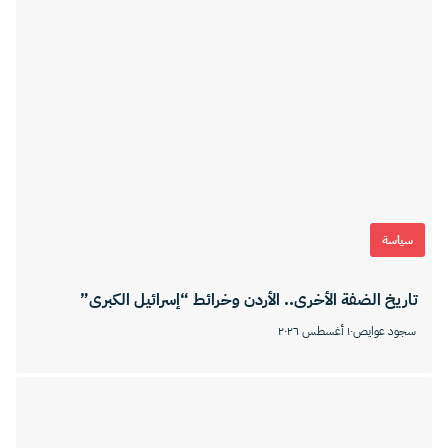
سياسة
تاريخ الضفة الأخرى.. الأردن وخرائط “إسرائيل الكبرى”
سجود عوايص
١٠ أغسطس ٢٠٢٦