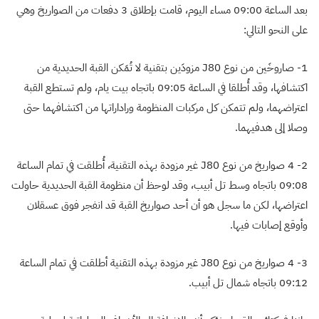
بعد الساعة 09:00 مساء اليوم، قامت بإطلاق 3 دفعات من الصواريخ وهي
على النحو التالي:
1- صاروخَين من نوع J80 مزودَين بتقنية لا تُمَكن القبة الحديدية من
اكتشافها، وقد أُطلقا في الساعة 09:05 باتجاه بيت يام، ولم تستطع القبة
اعتراضهما، ولم تتمكن كل مركبات المنظومة وراداراتها من اكتشافهما حتى
وصلا إلى هدفيهما.
2- 4 صواريخ من نوع J80 غير مزودة بهذه التقنية، أُطلقت في تمام الساعة
09:08 باتجاه وسط تل أبيب، وقد لوحظ أن منظومة القبة الحديدية حاولت
اعتراضها، لكن ما سجل هو أن أحد صواريخ القبة قد انفجر فوق عسقلان
وأوقع إصابات فيها.
3- 4 صواريخ من نوع J80 غير مزودة بهذه التقنية أطلقت في تمام الساعة
09:12 باتجاه شمال تل أبيب.