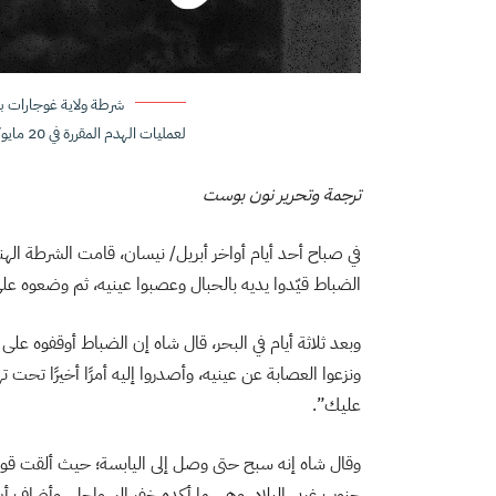
شرطة ولاية غوجارات بد
لعمليات الهدم المقررة في 20 مايو/ أيار.
ترجمة وتحرير نون بوست
في صباح أحد أيام أواخر أبريل/ نيسان، قامت الشرطة ا
الضباط قيّدوا يديه بالحبال وعصبوا عينيه، ثم وضعوه عل
وبعد ثلاثة أيام في البحر، قال شاه إن الضباط أوقفوه على
ونزعوا العصابة عن عينيه، وأصدروا إليه أمرًا أخيرًا تحت ته
عليك”.
وقال شاه إنه سبح حتى وصل إلى اليابسة؛ حيث ألقت قوات 
جنوب غربي البلاد، وهي ما أكده خفر السواحل. وأضاف أن 