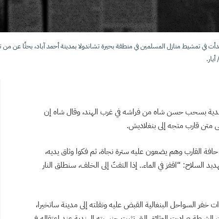
أت في تمشيط منازل المسلمين في منطقة بحيرة تشاندولا بمدينة أحمد آباد، بحثًا عن من ت
لهندية بسحب حسن شاه من فراشه في غرب الهند، وقال شاه إن
ى متن قارب متجه إلى بنغلاديش.
 حافة القارب وهم يضعون عليه سترة نجاة، ثم فكوا وثاق يديه،
ديد السلاح: “اقفز في الماء.. إذا التفتّ إلى الخلف، سنطلق النار
خفر السواحل البنغالية القبض عليه ونقلته إلى مدينة ساتخيرا،
الشرطة صادرت الوثائق التي تثبت جنسيته الهندية عند اعتقاله في