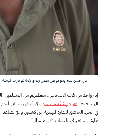
قال حسن شاه، وهو مواطن هندي وُلد في ولاية غوجارات الهندية، إ
إنه واحد من آلاف الأشخاص، معظمهم من المسلمين، الذ
الهندية بعد
هجوم شنّه مسلحون
في الجزء الخاضع للإدارة الهندية من كشمير. ومع تصاعد التو
هارش سانغهافي، باجتثاث “كل متسلل”.