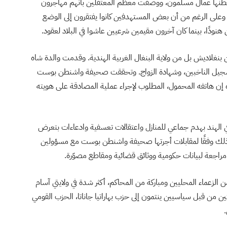
 يقطنها عمال مسلمون، ووصفت معظم المعتقلين بأنهم مهاجرون
 وعلى الرغم من أن بعض المستهدفين كانوا يفتقرون إلى الوضع
هنودًا، بينما كان آخرون مقيمين شرعيين عاشوا في البلاد لعقود.
 بنغلاديش بل من ولاية البنغال الغربية الهندية. وقدمت والدة شاه
قة تسجيل الناخبين، وشهادة الزواج. وتحققت صحيفة واشنطن بوست
 إن هاتفه المحمول، المطلوب لإجراء عملية المصادقة على هويته
 الهند بهدم جماعي للمنازل واعتقالات تعسفية وادعاءات بتعرض
 وذلك وفقًا لمقابلات أجرتها صحيفة واشنطن بوست مع مسؤولين
من الزعماء المحليين ومباركة من المحاكم، أكثر شدة في ولايتي آسام
يتين من قبل سياسيين ينتمون إلى حزب بهاراتيا جاناتا، الحزب القومي
.