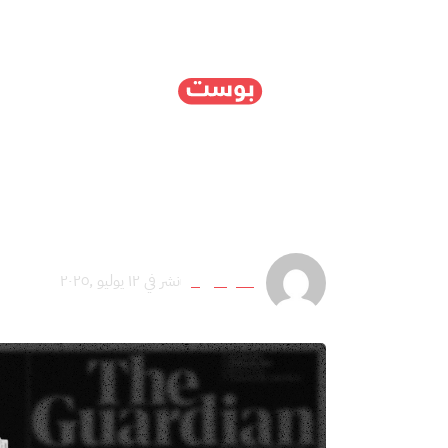
الرئيسية
سياسة
ا
في ظلال الاضطهاد: كيف ت
برانشوا فيرما
نشر في ١٢ يوليو ,٢٠٢٥