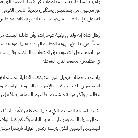
وأمرت السلطات بشن مداهمات في الأحياء الفقيرة التي
غير شرعيين من بنغلاديش يشكّلون تهديدًا للأمن القومي.
القانوني، فإن العديد منهم، بحسب أقاربهم، كانوا مواطنين 
وقال شاه إنه ولد في ولاية غوجارات، وأن عائلته ليست من
نسخًا من بطاقتي الهوية الوطنية الهندية لابنها، ووثي
من أنه مسجل للتصويت في الانتخابات الهندية. وقال شاه
في خطوتين، محتجز لدى الشرطة.
واتسمت حملة الترحيل التي استهدفت الأقلية المسلمة في
المحتجزين للضرب، وغياب الإجراءات القانونية الواجبة،
بنغاليين وأكثر من 50 شخصًا طالتهم الحملة، إضافة إلى مراجعة لبيانات حكومية ووثائق قضائية ومقاطع مصوّرة.
وكانت الحملة القمعية، التي قادتها الشرطة ولاقَت تأييدًا 
شمال شرقي الهند وغوجارات غربي البلاد. وتُحكم كلتا الولا
الهندوسي اليميني الذي يتزعمه رئيس الوزراء ناريندرا مودي