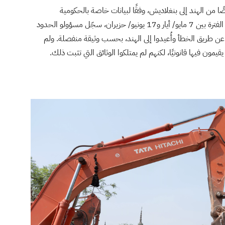
يو/ أيار و3 يوليو/تموز، جرى ترحيل 1,880 شخصًا من الهند إلى بنغلاديش، وفقًا لبيانات خاصة بالحكومية
البنغلاديشية حصلت عليها صحيفة واشنطن بوست. وفي الفترة بين 7 مايو/ أيار و17 يونيو/ حزيران، سجّل مسؤولو الحدود
 ترحيلهم عن طريق الخطأ وأُعيدوا إلى الهند، بحسب وثيقة منفصلة. ولم
مون فيها قانونيًا، لكنهم لم يمتلكوا الوثائق التي تثبت ذلك.