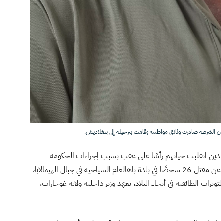
ن الشرطة صادرت وثائق مواطنته وقامت بترحيله إلى بنغلاديش.
ين انقلبت حياتهم رأسًا على عقب بسبب إجراءات الحكومة
في أبريل/ نيسان أسفر عن مقتل 26 شخصًا في بلدة باهالغام السياحية في جبال الهيمالايا،
ترات الطائفية في أنحاء البلاد، تعهّد وزير داخلية ولاية غوجارات،