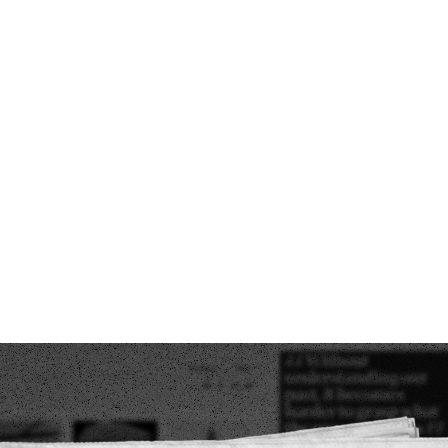
قتصاد
مجتمع
ثقافة
ملفات
معمقة
بودكاست
ُجبر الهند مسلميها على القفز في 