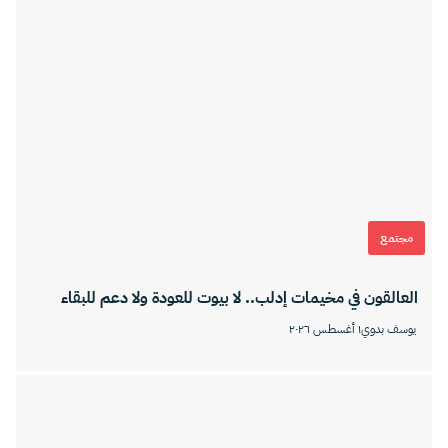
مجتمع
العالقون في مخيمات إدلب.. لا بيوت للعودة ولا دعم للبقاء
يوسف بدوي
١ أغسطس ٢٠٢٦