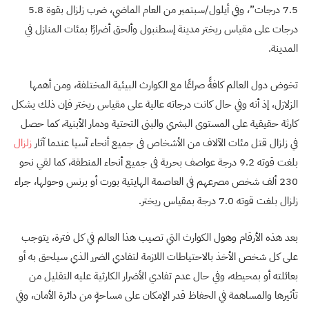
7.5 درجات”، وفي أيلول/سبتمبر من العام الماضي، ضرب زلزال بقوة 5.8
درجات على مقياس ريختر مدينة إسطنبول وألحق أضرارًا بمئات المنازل في
المدينة.
تخوض دول العالم كافةً صراعًا مع الكوارث البيئية المختلفة، ومن أهمها
الزلازل، إذ أنه وفي حال كانت درجاته عالية على مقياس ريختر فإن ذلك يشكل
كارثة حقيقية على المستوى البشري والبنى التحتية ودمار الأبنية، كما حصل
في زلزال قتل مئات الآلاف من الأشخاص فى جميع أنحاء آسيا عندما آثار
زلزال
بلغت قوته 9.2 درجة عواصف بحرية فى جميع أنحاء المنطقة، كما لقي نحو
230 ألف شخص مصرعهم فى العاصمة الهايتية بورت أو برنس وحولها، جراء
زلزال بلغت قوته 7.0 درجة بمقياس ريختر.
بعد هذه الأرقام وهول الكوارث التي تصيب هذا العالم في كل فترة، يتوجب
على كل شخص الأخذ بالاحتياطات اللازمة لتفادي الضرر الذي سيلحق به أو
بعائلته أو بمحيطه، وفي حال عدم تفادي الأضرار الكارثية عليه التقليل من
تأثيرها والمساهمة في الحفاظ قدر الإمكان على مساحةٍ من دائرة الأمان، وفي