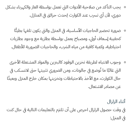
يجب التأكد من صلاحية الأدوات التي تعمل بواسطة الغاز والكهرباء بشكل
دوري، لأن أي تسرب عند الكوارث يُحدث حرائق في المنازل.
ضرورة تحضير الحاجيات الأساسية، في المنزل والتي يكون تلفها بطيئًا
كحقيبة إسعاف أولي، ومصباح يعمل بواسطة بطارية مع وجود بطاريات
احتياطية، وكمية كافية من مياه الشرب، والحاجيات الضرورية للأطفال.
وجوب الانتباه لطريقة تخزين الوقود كالبنزين والمواد المشتعلة الأخرى
التي غالبًا ما تُوضع في جالونات، ومن الضروري تثبيتها حتى لاتنسكب في
حال الكوارث، مع الأخذ بالاحتياطات وتخزينها بمكان خارج المنزل وبعيدًا
عن مصادر الاشتعال.
أثناء الزلزال
في وقت حصول الزلزال احرص على أن تلتزم بالتعليمات التالية في حال كنت
في المنزل: