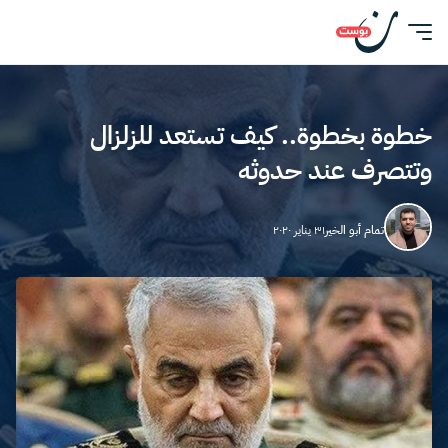
خطوة بخطوة.. كيف تستعد للزلزال
وتتصرف عند حدوثه
تمام أبو الخير
٣١ يناير ٢٠٢٠