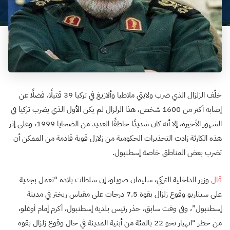
خلّف الزلزال الذي ضرب ولايتي ملاطيا وألازيغ في تركيا 39 قتيلًا، فضلًا عن
إصابة أكثر من 1600 شخص، هذا الزلزال لم يكن الأول الذي يضرب تركيا في
الشهور الأخيرة، إلا أنه كان شديدًا خاطفًا العديد من الضحايا 1999، وعلى إثر
هذه الكارثة زادت التحذيرات الحكومية من زلازل قوية قادمة من الممكن أن
تضرب بعض المناطق خاصة إسطنبول.
قال
وزير الداخلية التركي، سليمان صويلو، إن سلطات بلاده “تعمل بجدية
على سيناريو وقوع زلزال بقوة 7.5 درجات على مقياس ريختر في مدينة
إسطنبول”، وفي وقت سابق، حذر رئيس بلدية إسطنبول، أكرم إمام أوغلو،
من خطر “انهيار نحو 22 بالمئة من أبنية المدينة في حال وقوع زلزال بقوة