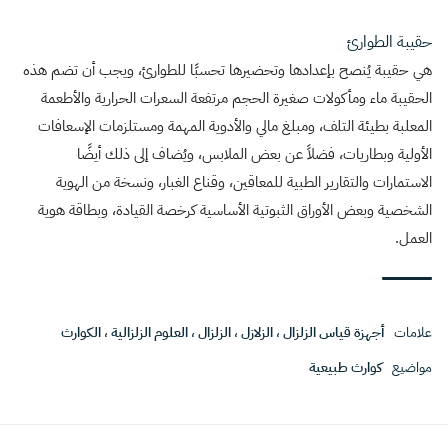
حقيبة الطوارئ
هي حقيبة يُنصح بإعدادها وتحضيرها تحسبًا للطوارئ، ويجب أن تضم هذه
الحقيبة ماء ومأكولات صغيرة الحجم مرتفعة السعرات الحرارية والأطعمة
المعلبة بطيئة التلف، ومبلغ مالي والأدوية المهمة ومستلزمات الإسعافات
الأولية وبطاريات، فضلاً عن بعض الملابس، ويُضاف إلى ذلك أيضًا
الاستمارات والتقارير الطبية للمعاقين، وقناع الغبار، ونسخة من الهوية
الشخصية وبعض الأوراق الثبوتية الأساسية كرخصة القيادة، وبطاقة هوية
العمل.
علامات
أجهزة قياس الزلزال
،
الزلازل
،
الزلزال
،
العلوم الزلزالية
،
الكوارث
مواضيع
كوارث طبيعية