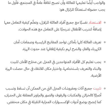
والواجب أيضًا تعليمها للعائلة وأن تصبح ثقافةً عامةً في المجتمع، فأول ما
يجب حصوله استعدادًا للزلزال هو:
الاستعداد
نفسيًا مع جميع أفراد العائلة للزلازل، وتعلّم كيفية التعامل معها
إضافةً لتدريب الأطفال تدريجيًا على التعامل مع هذه الحوادث.
تعريف العائلة كلها بأماكن تواجد المفاتيح الرئيسية وصمامات أمان
الكهرباء والغاز، والشرح لهم بكيفية إغلاقها عند حدوث الهزة.
يجب تعليم كل الأفراد المتواجدين في المنزل عن مخارج الأمان للبيت
والبناء والتعريف باستخدامها، واختيار مكان للالتقاء في حال حصلت الهزة
الأرضية.
تثبيت
جميع آثاث ومفروشات المنزل التي من الممكن أن تسقط وتسبب
أضرارًا كالخزائن والمكتبات والرفوف والصور والبراويز المعلقة على الجدران،
كما يُنصح بوضع أدوات الإكسسوارات المنزلية الثقيلة في مكان منخفض.