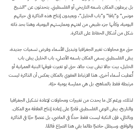
بل يربطون المكان باسمه التاريخي أو الفلسطيني. يتحدثون عن “الشيخ
مونس” و”يافا” و”باب الخليل”، ويعيدون إنتاج هذه الذاكرة في حياتهم
اليومية، وكأنها جزء طبيعي من لغتهم وممارستهم اليومية، وهذا بحد ذاته
شكل من أشكال الحفاظ على الذاكرة.
حتى مع محاولات تغيير الجغرافيا وتبديل الأسماء وفرض تسميات جديدة،
يبقى الفلسطيني يسمي المكان باسمه الأصلي، باب الخليل يبقى باب
الخليل، بيت جالا تبقى بيت جالا، حتى لو تغيرت فوقها البنية العمرانية أو
أُعطيت أسماء أخرى. هذا الارتباط العفوي بالمكان يعكس أن الذاكرة ليست
مرتبطة فقط بالمناهج، بل هي ممارسة يومية حيّة.
لذلك، ورغم كل ما يحدث من تغييرات ومحاولات لإعادة تشكيل الجغرافيا
والتاريخ، يبقى الوعي الفلسطيني قادرًا على إعادة إنتاج العلاقة مع المكان.
وبالتالي، فإن النكبة ليست فقط حدثًا في الماضي، بل عنصرًا حيًا في الذاكرة
والواقع، وسيظل حاضرًا طالما بقي هذا الصراع قائمًا.