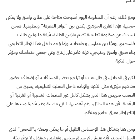
مباشر.
ومع ذلك، رغم أن المعلومة اليوم أصبحت متاحة على نطاق واسع ولا يمكن
حجبها، فإن الفارق الجوهري يكمن بين “توافر المعرفة” وتنظيمها. فنحن
نتحدث عن منظومة تعليمية تضم ملايين الطلبة، قرابة مليونين طالب
فلسطيني يوميًا بين مدارس وجامعات. وإذا وُجد داخل هذا الإطار التعليمي
بناء معرفي واضح ومنهجي، فإنه قادر على إنتاج وعي جمعي متماسك ومؤثر
حول النكبة.
لكن في المقابل، في ظل غياب أو تراجع بعض المساقات، أو إضعاف حضور
مفاهيم مركزية مثل النكبة والإبادة داخل العملية التعليمية، يصبح من
الصعب تعويض هذا الدور بشكل كامل عبر المنصات الشعبية أو الفردية أو
الرقمية. لأن هذه البدائل، رغم أهميتها، تبقى مشتتة وغير قادرة وحدها على
إنتاج إطار معرفي جامع ومنظّم.
ومن هنا يتشكل هذا الإحساس الثقيل أو ما يمكن وصفه بـ”النحس” لدى
الجيل الجديد، لأنه يعيش في سياق سياسي وتعليمي متغوّل، لا يوفّر بيئة