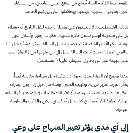
القوة، بينما الذاكرة الحية تُصاغ من موقع الناس العاديين، من الضعفاء
الذين يقاومون السردية الرسمية ويحافظون على روايتهم الخاصة.
لذلك، الفلسطينيون لا يعتمدون على وسيلة واحدة لنقل التاريخ أو حفظه،
بل على منظومة أوسع تشمل ذاكرة شعبية، حكايات، رموز، وأشكال تعبير
يومية. حتى الأغاني الشعبية كانت وسيلة لنقل الرسالة بشكل مشفّر؛ مثل “يا
طالعين الجبل”، حيث كانت الرسالة تصل إلى من يفهمها من ( الثوار)، بينما
تبقى مبهمة على من يحاول السيطرة عليها ( المستعمر).
وهذا يوضح أن اللغة ليست مجرد أداة شكلية، بل مساحة مقاومة أيضاً.
يمكن عبرها تمرير الرواية، وتثبيت المعنى، ونقله من جيل إلى جيل، بصرف
النظر عن طبيعة الصياغة الرسمية أو تغيّر المصطلحات في المناهج. في النهاية،
الرواية الحقيقية لا تُختزل في كتاب، بل تُحفظ في الوعي والذاكرة والممارسة
اليومية.
إلى أي مدى يؤثر تغيير المنهاج على وعي