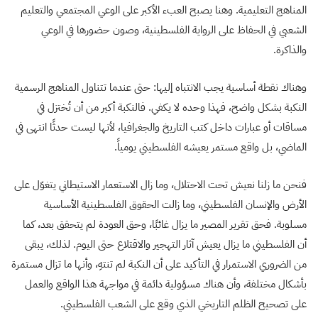
المناهج التعليمية. وهنا يصبح العبء الأكبر على الوعي المجتمعي والتعليم
الشعبي في الحفاظ على الرواية الفلسطينية، وصون حضورها في الوعي
والذاكرة.
وهناك نقطة أساسية يجب الانتباه إليها: حتى عندما تتناول المناهج الرسمية
النكبة بشكل واضح، فهذا وحده لا يكفي. فالنكبة أكبر من أن تُختزل في
مساقات أو عبارات داخل كتب التاريخ والجغرافيا، لأنها ليست حدثًا انتهى في
الماضي، بل واقع مستمر يعيشه الفلسطيني يومياً.
فنحن ما زلنا نعيش تحت الاحتلال، وما زال الاستعمار الاستيطاني يتغوّل على
الأرض والإنسان الفلسطيني، وما زالت الحقوق الفلسطينية الأساسية
مسلوبة. فحق تقرير المصير ما يزال غائبًا، وحق العودة لم يتحقق بعد، كما
أن الفلسطيني ما يزال يعيش آثار التهجير والاقتلاع حتى اليوم. لذلك، يبقى
من الضروري الاستمرار في التأكيد على أن النكبة لم تنتهِ، وأنها ما تزال مستمرة
بأشكال مختلفة، وأن هناك مسؤولية دائمة في مواجهة هذا الواقع والعمل
على تصحيح الظلم التاريخي الذي وقع على الشعب الفلسطيني.