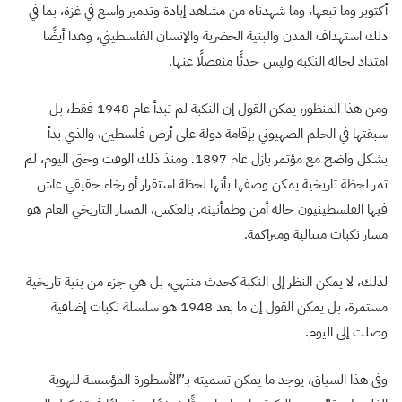
أكتوبر وما تبعها، وما شهدناه من مشاهد إبادة وتدمير واسع في غزة، بما في
ذلك استهداف المدن والبنية الحضرية والإنسان الفلسطيني، وهذا أيضًا
امتداد لحالة النكبة وليس حدثًا منفصلًا عنها.
ومن هذا المنظور، يمكن القول إن النكبة لم تبدأ عام 1948 فقط، بل
سبقتها في الحلم الصهيوني بإقامة دولة على أرض فلسطين، والذي بدأ
بشكل واضح مع مؤتمر بازل عام 1897. ومنذ ذلك الوقت وحتى اليوم، لم
تمر لحظة تاريخية يمكن وصفها بأنها لحظة استقرار أو رخاء حقيقي عاش
فيها الفلسطينيون حالة أمن وطمأنينة. بالعكس، المسار التاريخي العام هو
مسار نكبات متتالية ومتراكمة.
لذلك، لا يمكن النظر إلى النكبة كحدث منتهي، بل هي جزء من بنية تاريخية
مستمرة، بل يمكن القول إن ما بعد 1948 هو سلسلة نكبات إضافية
وصلت إلى اليوم.
وفي هذا السياق، يوجد ما يمكن تسميته بـ”الأسطورة المؤسسة للهوية