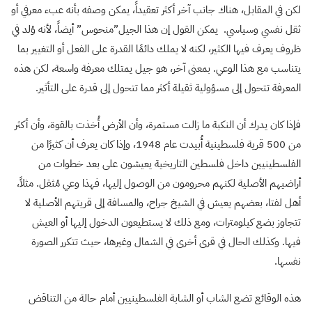
لكن في المقابل، هناك جانب آخر أكثر تعقيداً، يمكن وصفه بأنه عبء معرفي أو
ثقل نفسي وسياسي. يمكن القول إن هذا الجيل”منحوس” أيضاً، لأنه وُلد في
ظروف يعرف فيها الكثير، لكنه لا يملك دائمًا القدرة على الفعل أو التغيير بما
يتناسب مع هذا الوعي. بمعنى آخر، هو جيل يمتلك معرفة واسعة، لكن هذه
المعرفة تتحول إلى مسؤولية ثقيلة أكثر مما تتحول إلى قدرة على التأثير.
فإذا كان يدرك أن النكبة ما زالت مستمرة، وأن الأرض أُخذت بالقوة، وأن أكثر
من 500 قرية فلسطينية أُبيدت عام 1948، وإذا كان يعرف أن كثيرًا من
الفلسطينيين داخل فلسطين التاريخية يعيشون على بعد خطوات من
أراضيهم الأصلية لكنهم محرومون من الوصول إليها، فهذا وعي مُثقل. مثلاً،
أهل لفتا، بعضهم يعيش في الشيخ جراح، والمسافة إلى قريتهم الأصلية لا
تتجاوز بضع كيلومترات، ومع ذلك لا يستطيعون الدخول إليها أو العيش
فيها. وكذلك الحال في قرى أخرى في الشمال وغيرها، حيث تتكرر الصورة
نفسها.
هذه الوقائع تضع الشاب أو الشابة الفلسطينيين أمام حالة من التناقض