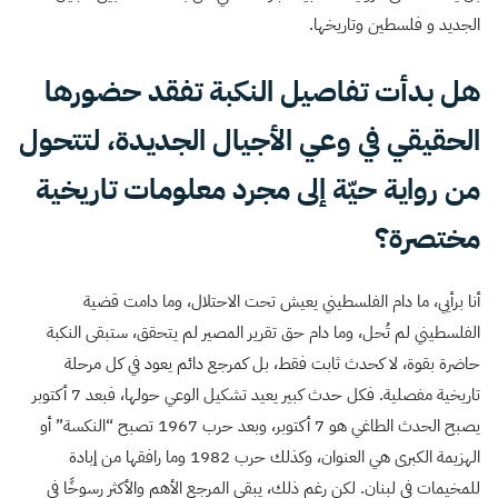
الجديد و فلسطين وتاريخها.
هل بدأت تفاصيل النكبة تفقد حضورها
الحقيقي في وعي الأجيال الجديدة، لتتحول
من رواية حيّة إلى مجرد معلومات تاريخية
مختصرة؟
أنا برأيي، ما دام الفلسطيني يعيش تحت الاحتلال، وما دامت قضية
الفلسطيني لم تُحل، وما دام حق تقرير المصير لم يتحقق، ستبقى النكبة
حاضرة بقوة، لا كحدث ثابت فقط، بل كمرجع دائم يعود في كل مرحلة
تاريخية مفصلية. فكل حدث كبير يعيد تشكيل الوعي حولها، فبعد 7 أكتوبر
يصبح الحدث الطاغي هو 7 أكتوبر، وبعد حرب 1967 تصبح “النكسة” أو
الهزيمة الكبرى هي العنوان، وكذلك حرب 1982 وما رافقها من إبادة
للمخيمات في لبنان. لكن رغم ذلك، يبقى المرجع الأهم والأكثر رسوخًا في