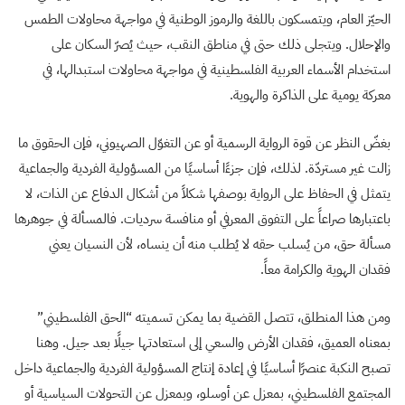
الحيّز العام، ويتمسكون باللغة والرموز الوطنية في مواجهة محاولات الطمس
والإحلال. ويتجلى ذلك حتى في مناطق النقب، حيث يُصرّ السكان على
استخدام الأسماء العربية الفلسطينية في مواجهة محاولات استبدالها، في
معركة يومية على الذاكرة والهوية.
بغضّ النظر عن قوة الرواية الرسمية أو عن التغوّل الصهيوني، فإن الحقوق ما
زالت غير مستردّة. لذلك، فإن جزءًا أساسيًا من المسؤولية الفردية والجماعية
يتمثل في الحفاظ على الرواية بوصفها شكلاً من أشكال الدفاع عن الذات، لا
باعتبارها صراعاً على التفوق المعرفي أو منافسة سرديات. فالمسألة في جوهرها
مسألة حق، من يُسلب حقه لا يُطلب منه أن ينساه، لأن النسيان يعني
فقدان الهوية والكرامة معاً.
ومن هذا المنطلق، تتصل القضية بما يمكن تسميته “الحق الفلسطيني”
بمعناه العميق، فقدان الأرض والسعي إلى استعادتها جيلًا بعد جيل. وهنا
تصبح النكبة عنصرًا أساسيًا في إعادة إنتاج المسؤولية الفردية والجماعية داخل
المجتمع الفلسطيني، بمعزل عن أوسلو، وبمعزل عن التحولات السياسية أو