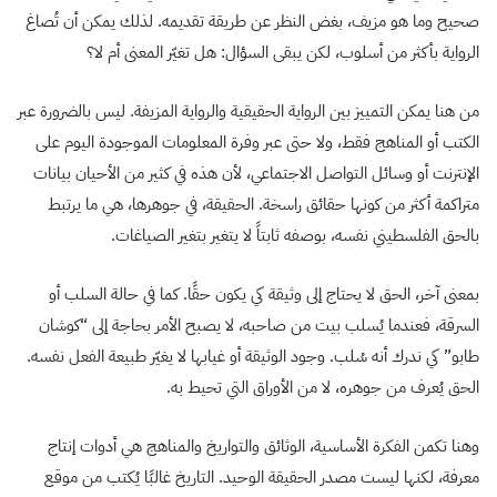
صحيح وما هو مزيف، بغض النظر عن طريقة تقديمه. لذلك يمكن أن تُصاغ
الرواية بأكثر من أسلوب، لكن يبقى السؤال: هل تغيّر المعنى أم لا؟
من هنا يمكن التمييز بين الرواية الحقيقية والرواية المزيفة. ليس بالضرورة عبر
الكتب أو المناهج فقط، ولا حتى عبر وفرة المعلومات الموجودة اليوم على
الإنترنت أو وسائل التواصل الاجتماعي، لأن هذه في كثير من الأحيان بيانات
متراكمة أكثر من كونها حقائق راسخة. الحقيقة، في جوهرها، هي ما يرتبط
بالحق الفلسطيني نفسه، بوصفه ثابتاً لا يتغير بتغير الصياغات.
بمعنى آخر، الحق لا يحتاج إلى وثيقة كي يكون حقًا. كما في حالة السلب أو
السرقة، فعندما يُسلب بيت من صاحبه، لا يصبح الأمر بحاجة إلى “كوشان
طابو” كي ندرك أنه سُلب. وجود الوثيقة أو غيابها لا يغيّر طبيعة الفعل نفسه.
الحق يُعرف من جوهره، لا من الأوراق التي تحيط به.
وهنا تكمن الفكرة الأساسية، الوثائق والتواريخ والمناهج هي أدوات إنتاج
معرفة، لكنها ليست مصدر الحقيقة الوحيد. التاريخ غالبًا يُكتب من موقع