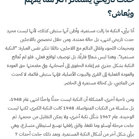
ويُعاش؟
أنا برأيي، النكبة ما زالت مستمرة، وأظن أنها ستبقى كذلك، لأنها ليست مجرد
حدث تاريخي انتهى، بل حالة ممتدة. ومن خلال تخصصي باللاجئين
ومخيمات اللجوء ولقائي الدائم مع اللاجئين، دائمًا تتكرر نفس العبارة: “النكبة
مستمرة”. وهذا ليس شعارًا فارغًا، بل توصيف لواقع فعلي. فلو لم تُعالج
النكبة بشكل جذري عبر إعادة الحقوق إلى أصحابها، وفي مقدمتها حق العودة
والعودة الفعلية إلى القرى والبيوت الأصلية، فإنها ستبقى قائمة، لا كحدث
من الماضي، بل كحالة مستمرة في الحاضر.
ومن ناحية أخرى، المشكلة أن النكبة ليست حدثًا واحدًا انتهى عام 1948،
بل سلسلة من النكبات المتواصلة. 1948 كانت النكبة الكبرى، لكنها ليست
الوحيدة. عام 1967 شكّل نكبة أخرى، ولا يمكن التقليل من حجمها. ثم
جاءت مرحلة أوسلو وما تلاها، والتي رافقها توسع استيطاني متسارع، وهي
برأيي شكل آخر من أشكال النكبة المستمرة. وبعد ذلك جاءت أحداث 7