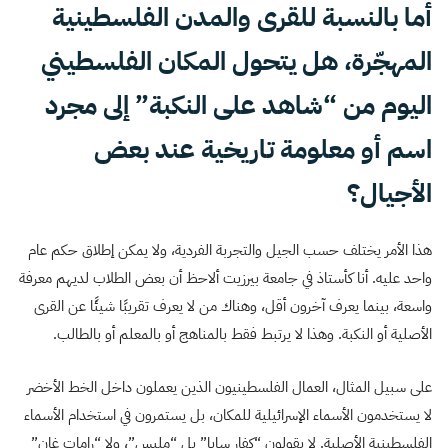
أما بالنسبة للقرى والمدن الفلسطينية
المهجّرة، هل يتحول المكان الفلسطيني
اليوم من “شاهد على النكبة” إلى مجرد
اسم أو معلومة تاريخية عند بعض
الأجيال؟
هذا الأمر يختلف حسب الجيل والتجربة الفردية، ولا يمكن إطلاق حكم عام
واحد عليه. أنا كأستاذ في جامعة بيرزيت ألاحظ أن بعض الطلاب لديهم معرفة
واسعة، بينما يعرف آخرون أقل، وهناك من لا يعرف تقريبًا شيئًا عن القرى
الأصلية أو النكبة. وهذا لا يرتبط فقط بالمناهج أو بالمعلم أو بالطالب.
على سبيل المثال، العمال الفلسطينيون الذين يعملون داخل الخط الأخضر
لا يستخدمون الأسماء الإسرائيلية للمكان، بل يستمرون في استخدام الأسماء
الفلسطينية الأصلية. لا يقولون “كفار سابا” بل “ملبس”، ولا “رامات غان”