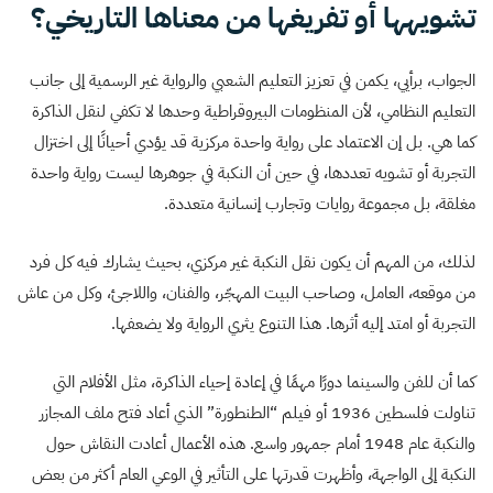
تشويهها أو تفريغها من معناها التاريخي؟
الجواب، برأيي، يكمن في تعزيز التعليم الشعبي والرواية غير الرسمية إلى جانب
التعليم النظامي، لأن المنظومات البيروقراطية وحدها لا تكفي لنقل الذاكرة
كما هي. بل إن الاعتماد على رواية واحدة مركزية قد يؤدي أحيانًا إلى اختزال
التجربة أو تشويه تعددها، في حين أن النكبة في جوهرها ليست رواية واحدة
مغلقة، بل مجموعة روايات وتجارب إنسانية متعددة.
لذلك، من المهم أن يكون نقل النكبة غير مركزي، بحيث يشارك فيه كل فرد
من موقعه، العامل، وصاحب البيت المهجّر، والفنان، واللاجئ، وكل من عاش
التجربة أو امتد إليه أثرها. هذا التنوع يثري الرواية ولا يضعفها.
كما أن للفن والسينما دورًا مهمًا في إعادة إحياء الذاكرة، مثل الأفلام التي
تناولت فلسطين 1936 أو فيلم “الطنطورة” الذي أعاد فتح ملف المجازر
والنكبة عام 1948 أمام جمهور واسع. هذه الأعمال أعادت النقاش حول
النكبة إلى الواجهة، وأظهرت قدرتها على التأثير في الوعي العام أكثر من بعض