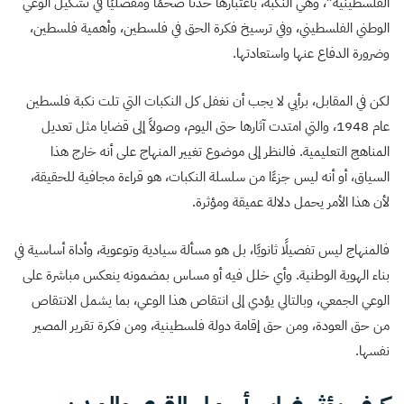
الفلسطينية”، وهي النكبة، باعتبارها حدثًا ضخمًا ومفصليًا في تشكيل الوعي
الوطني الفلسطيني، وفي ترسيخ فكرة الحق في فلسطين، وأهمية فلسطين،
وضرورة الدفاع عنها واستعادتها.
لكن في المقابل، برأيي لا يجب أن نغفل كل النكبات التي تلت نكبة فلسطين
عام 1948، والتي امتدت آثارها حتى اليوم، وصولاً إلى قضايا مثل تعديل
المناهج التعليمية. فالنظر إلى موضوع تغيير المنهاج على أنه خارج هذا
السياق، أو أنه ليس جزءًا من سلسلة النكبات، هو قراءة مجافية للحقيقة،
لأن هذا الأمر يحمل دلالة عميقة ومؤثرة.
فالمنهاج ليس تفصيلًا ثانويًا، بل هو مسألة سيادية وتوعوية، وأداة أساسية في
بناء الهوية الوطنية. وأي خلل فيه أو مساس بمضمونه ينعكس مباشرة على
الوعي الجمعي، وبالتالي يؤدي إلى انتقاص هذا الوعي، بما يشمل الانتقاص
من حق العودة، ومن حق إقامة دولة فلسطينية، ومن فكرة تقرير المصير
نفسها.