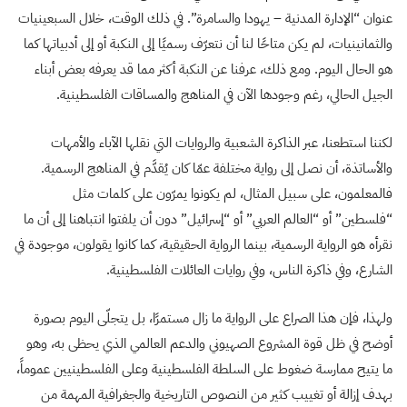
عنوان “الإدارة المدنية – يهودا والسامرة”. في ذلك الوقت، خلال السبعينيات
والثمانينيات، لم يكن متاحًا لنا أن نتعرّف رسميًا إلى النكبة أو إلى أدبياتها كما
هو الحال اليوم. ومع ذلك، عرفنا عن النكبة أكثر مما قد يعرفه بعض أبناء
الجيل الحالي، رغم وجودها الآن في المناهج والمساقات الفلسطينية.
لكننا استطعنا، عبر الذاكرة الشعبية والروايات التي نقلها الآباء والأمهات
والأساتذة، أن نصل إلى رواية مختلفة عمّا كان يُقدَّم في المناهج الرسمية.
فالمعلمون، على سبيل المثال، لم يكونوا يمرّون على كلمات مثل
“فلسطين” أو “العالم العربي” أو “إسرائيل” دون أن يلفتوا انتباهنا إلى أن ما
نقرأه هو الرواية الرسمية، بينما الرواية الحقيقية، كما كانوا يقولون، موجودة في
الشارع، وفي ذاكرة الناس، وفي روايات العائلات الفلسطينية.
ولهذا، فإن هذا الصراع على الرواية ما زال مستمرًا، بل يتجلّى اليوم بصورة
أوضح في ظل قوة المشروع الصهيوني والدعم العالمي الذي يحظى به، وهو
ما يتيح ممارسة ضغوط على السلطة الفلسطينية وعلى الفلسطينيين عموماً،
بهدف إزالة أو تغييب كثير من النصوص التاريخية والجغرافية المهمة من