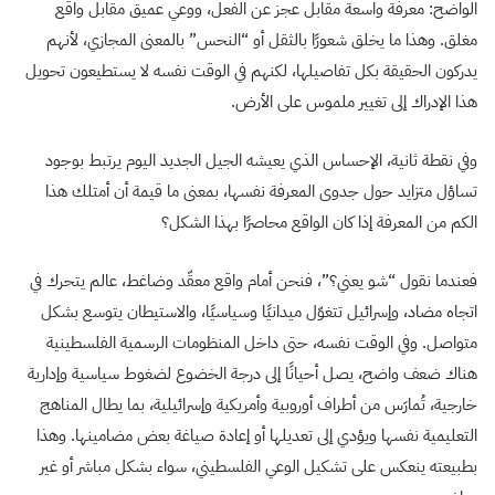
الواضح: معرفة واسعة مقابل عجز عن الفعل، ووعي عميق مقابل واقع
مغلق. وهذا ما يخلق شعورًا بالثقل أو “النحس” بالمعنى المجازي، لأنهم
يدركون الحقيقة بكل تفاصيلها، لكنهم في الوقت نفسه لا يستطيعون تحويل
هذا الإدراك إلى تغيير ملموس على الأرض.
وفي نقطة ثانية، الإحساس الذي يعيشه الجيل الجديد اليوم يرتبط بوجود
تساؤل متزايد حول جدوى المعرفة نفسها، بمعنى ما قيمة أن أمتلك هذا
الكم من المعرفة إذا كان الواقع محاصرًا بهذا الشكل؟
فعندما نقول “شو يعني؟”، فنحن أمام واقع معقّد وضاغط، عالم يتحرك في
اتجاه مضاد، وإسرائيل تتغوّل ميدانيًا وسياسيًا، والاستيطان يتوسع بشكل
متواصل. وفي الوقت نفسه، حتى داخل المنظومات الرسمية الفلسطينية
هناك ضعف واضح، يصل أحيانًا إلى درجة الخضوع لضغوط سياسية وإدارية
خارجية، تُمارَس من أطراف أوروبية وأمريكية وإسرائيلية، بما يطال المناهج
التعليمية نفسها ويؤدي إلى تعديلها أو إعادة صياغة بعض مضامينها. وهذا
بطبيعته ينعكس على تشكيل الوعي الفلسطيني، سواء بشكل مباشر أو غير