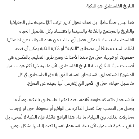
التاريخ الفلسطيني هو النكبة.
هذا ليس حدثًا عاديًا، بل نقطة تحوّل كبرى تركت آثارًا عميقة على الجغرافيا
والتاريخ والمجتمع والثقافة والسينما والاقتصاد وكل تفاصيل الحياة
الفلسطينية، بحيث لا يمكن فصل أي جانب من هذه الجوانب عن تداعياتها.
لذلك، لست مقتنعًا أن مصطلح “النكبة” أو ذاكرة النكبة يمكن أن تفقد
حضورها أو قوتها، حتى مع تعدد الأحداث وتغير طرق التعليم. بالعكس، هي
أصبحت جزءًا ثابتًا في بنية التاريخ الفلسطيني، لأن ما يرسّخها أكثر هو استمرار
المشروع الاستعماري الاستيطاني نفسه، الذي يلاحق الفلسطيني في كل
تفاصيل حياته، حتى في الأمور التي يُفترض أنها بعيدة عن الصراع.
فالاستعمار ذاته، كمنظومة قائمة، يعيد تذكير الفلسطيني بالنكبة يومياً، ما
يجعل من الصعب جدًا فصل الذاكرة عن الواقع أو محوها، حتى لو وُجدت
محاولات لذلك. وفي النهاية، ما دام هذا الواقع قائمًا، فإن النكبة لا تُمحى، بل
تبقى حاضرة باستمرار، لأن بنية الاستعمار نفسها تعيد إنتاجها بشكل يومي.