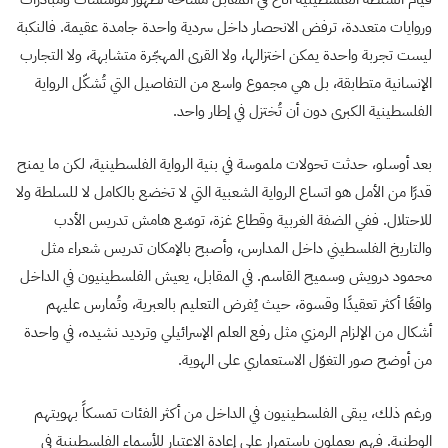
وروايات متعددة، ترفض الانحصار داخل سردية واحدة جامدة عقيمة. فالنكبة
ليست تجربة واحدة يمكن اختزالها، ولا القرى المهجّرة متشابهة، ولا التجارب
الإنسانية متطابقة، بل هي مجموع واسع من التفاصيل التي تُشكّل الرواية
الفلسطينية الكبرى دون أن تُختزل في إطار واحد.
بعد أوسلو، حدثت تحولات ملموسة في بنية الرواية الفلسطينية، لكن ما يمنح
قدرًا من الأمل هو اتساع الرواية الشعبية التي لا تخضع بالكامل لا للسلطة ولا
للاحتلال. ففي الضفة الغربية وقطاع غزة، توسّع هامش تدريس الأدب
والتاريخ الفلسطيني داخل المدارس، وأصبح بالإمكان تدريس شعراء مثل
محمود درويش وسميح القاسم. في المقابل، يعيش الفلسطينيون في الداخل
واقعًا أكثر تعقيدًا وقسوة، حيث يُفرض التعليم بالعبرية، وتُمارس عليهم
أشكال من الإلزام الرمزي مثل رفع العلم الإسرائيلي وترديد نشيده، في واحدة
من أوضح صور التغوّل الاستعماري على الهوية.
ورغم ذلك، يبقى الفلسطينيون في الداخل من أكثر الفئات تمسكاً بهويتهم
الوطنية. فهم يعملون باستمرار على إعادة الاعتبار للأسماء الفلسطينية في