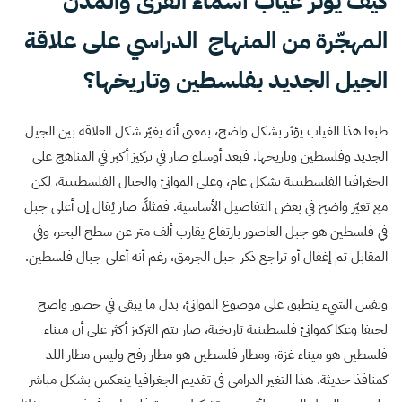
كيف يؤثر غياب أسماء القرى والمدن
المهجّرة من المنهاج الدراسي على علاقة
الجيل الجديد بفلسطين وتاريخها؟
طبعا هذا الغياب يؤثر بشكل واضح، بمعنى أنه يغيّر شكل العلاقة بين الجيل
الجديد وفلسطين وتاريخها. فبعد أوسلو صار في تركيز أكبر في المناهج على
الجغرافيا الفلسطينية بشكل عام، وعلى الموانئ والجبال الفلسطينية، لكن
مع تغيّر واضح في بعض التفاصيل الأساسية. فمثلاً، صار يُقال إن أعلى جبل
في فلسطين هو جبل العاصور بارتفاع يقارب ألف متر عن سطح البحر، وفي
المقابل تم إغفال أو تراجع ذكر جبل الجرمق، رغم أنه أعلى جبال فلسطين.
ونفس الشيء ينطبق على موضوع الموانئ، بدل ما يبقى في حضور واضح
لحيفا وعكا كموانئ فلسطينية تاريخية، صار يتم التركيز أكثر على أن ميناء
فلسطين هو ميناء غزة، ومطار فلسطين هو مطار رفح وليس مطار اللد
كمنافذ حديثة. هذا التغير الدرامي في تقديم الجغرافيا ينعكس بشكل مباشر