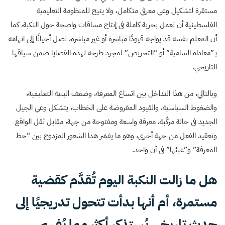
مستقرة لتشكيل وعي معرفي متكامل، ولا يتيح للمنظومة التعليمية
الفلسطينية أن تعمل بحرية كاملة في إنتاج مساقات واضحة حول النكبة، كما
أن المعلم نفسه قد يواجه قيودًا مباشرة أو غير مباشرة، تصل أحيانًا إلى اتهامه
بـ”معاداة السامية” أو “التحريض” لمجرد طرحه لهذه القضايا ضمن سياقها
التاريخي.
وبالتالي، من هذا التداخل بين اتساع المعرفة، وضعف البنية التعليمية،
والضغوط السياسية، والقيود المفروضة على الخطاب، يتشكل وعي الجيل
الجديد في حالة مركّبة، معرفة واسعة ومفتوحة من جهة، مقابل ثقل الواقع
وتعقيد الفعل من جهة أخرى، وهو ما يفسّر هذا الشعور المزدوج بين “حظ
المعرفة” و”عبئها” في آن واحد.
هل ما زالت النكبة اليوم تُقدَّم كقضية
مستمرة، أم أنها بدأت تتحول تدريجيًا إلى
حدث تاريخي يُستذكر أكثر مما يُفهم