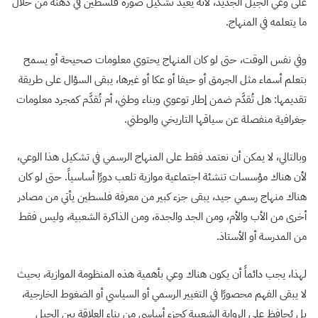
على وعي الجيل الجديد، لأنه يعيد تشكيل صورة فلسطين في ذهنه من خلال
ما يتعلمه في المنهاج.
وفي نفس الوقت، حتى لو كان المنهاج يحتوي معلومات صحيحة أو يسمح
بتعلم أسماء مثل الجرمق أو حيفا أو عكا أو غيرها، يبقى السؤال على طريقة
تقديمها: هل تُقدَّم ضمن إطار توعوي وبناء وطني، أم تُقدَّم كمجرد معلومات
جغرافية منفصلة عن سياقها التاريخي والوطني.
وبالتالي، لا يمكن أن نعتمد فقط على المنهاج الرسمي في تشكيل هذا الوعي،
لأن هناك مؤسسات تنشئة اجتماعية موازية تلعب دورًا أساسياً. حتى لو كان
هناك منهاج رسمي جيد، يبقى جزء كبير من معرفة فلسطين يأتي من مصادر
أخرى من الأب والأم، ومن الجد والجدة، ومن الذاكرة الشعبية، وليس فقط
من المدرسة أو الأستاذ.
لهذا، يجب دائماً أن يكون هناك وعي بأهمية هذه المنظومة الموازية، بحيث
لا يبقى الفهم محصورًا في التغيير الرسمي أو السياسي أو الضغوط الخارجية،
بل يُحافظ على الرواية الشعبية كجزء أساسي من بناء العلاقة بين الجيل