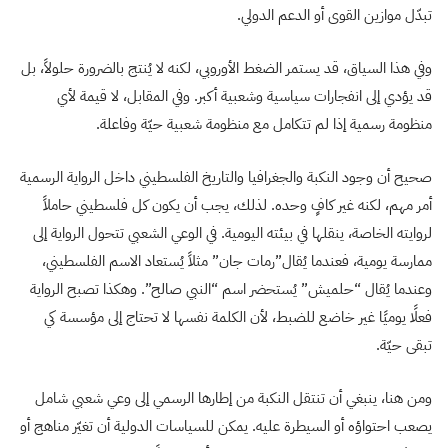
تبدّل موازين القوى أو الدعم الدولي.
وفي هذا السياق، قد يستمر الضغط الأوروبي، لكنه لا يُنتج بالضرورة حلولاً، بل
قد يؤدي إلى انفجارات سياسية وشعبية أكبر. وفي المقابل، لا قيمة لأي
منظومة رسمية إذا لم تتكامل مع منظومة شعبية حيّة وفاعلة.
صحيح أن وجود النكبة والجغرافيا والتاريخ الفلسطيني داخل الرواية الرسمية
أمر مهم، لكنه غير كافٍ وحده. لذلك، يجب أن يكون كل فلسطيني حاملاً
لروايته الخاصة، ينقلها في بيئته اليومية. في الوعي الشعبي تتحول الرواية إلى
ممارسة يومية، فعندما يُقال”رمات جان” مثلاً يُستعاد الاسم الفلسطيني،
وعندما يُقال “حلميش” يُستحضر اسم “النبي صالح”. وهكذا تصبح الرواية
فعلًا يوميًا غير خاضع للضبط، لأن الكلمة نفسها لا تحتاج إلى مؤسسة كي
تبقى حيّة.
ومن هنا، ينبغي أن تنتقل النكبة من إطارها الرسمي إلى وعي شعبي شامل
يصعب احتواؤه أو السيطرة عليه. يمكن للسياسات الدولية أن تغيّر مناهج أو