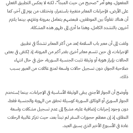
المفعول، وهو أمر “صحيح من حيث المبدأ”، لكنه لا يعكس التطبيق الفعلي
على الأرض، فإجراءات المعابر متغيرة باستمرار، وتختلف من يوم إلى آخر، كما
أن هناك تفاوتًا بين الموظفين، فبعضهم يتعامل بمرونة وتفهّم، بينما يلتزم
آخرون بالتشدد الكامل، وهذا ما أدى إلى ظهور هذه المشكلة.
ولفت إلى أن معبر باب السلامة يُعد من أكثر المعابر تشددًا في تطبيق
الإجراءات، في حين تتسم معابر أخرى بقدر أكبر من المرونة، إذ يُكتفى في بعض
الحالات بإبراز هوية أو وثيقة تثبت الجنسية السورية، حتى في حال انتهاء
صلاحية الجواز، دون تسجيل حالات واسعة لمنع عائلات من العبور بسبب
ذلك.
وأوضح أن الجواز الأجنبي يبقى الوثيقة الأساسية في الإجراءات، بينما يُستخدم
الجواز السوري أو الوثائق السورية كوسيلة تحقق من الهوية والجنسية فقط،
دون وجود إجراءات إضافية عليه، مشيرًا إلى عدم تسجيل مشكلات واسعة
النطاق، إذ إن معظم حجوزات السفر لم تبدأ بعد، حيث تتركز غالبية الرحلات
عادة في الأسبوع الأخير الذي يسبق العيد.