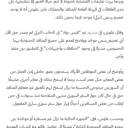
وبينما برزت تعليمات القنصلية كشروط لا تتم حركة العبور إلا بتطبيقها، بيّن
مدير العلاقات في الهيئة العامة للمنافذ والجمارك، مازن علوش أنه لا يوجد
تعميم رسمي (تركي) موحد فيما يخص ذلك.
وقال علوش، في
منشور
عبر “فيس بوك” إن الجانب التركي لم يصدر حتى الآن
أي تعميم رسمي موحّد وواضح يُعمم على جميع المنافذ الحدودية بهذا
الخصوص، مشيرًا إلى وجود “اختلافات واجتهادات” في التطبيق بين منفذ
وآخر.
وأوضح أن بعض الموظفين الأتراك يسمحون بعبور حاملي إذن العمل من
بعض المعابر، مثل معبر كسب، بينما لا يُسمح بذلك في معابر أخرى، مضيفًا
أن السوريين مزدوجي الجنسية ما يزال يُسمح لهم بالعبور عبر معظم المنافذ
حتى في حال كان جواز السفر السوري منتهي الصلاحية منذ سنوات، في حين
يُطلب من بعض المسافرين أحيانًا إبراز جواز سفر سوري ساري المفعول.
وبحسب علوش، فإن “الصورة الحالية ما تزال غير مستقرة أو موحّدة بين
جميع المنافذ الحدودية التركية”، مشيرًا إلى تواصل قائم مع الجهات المعنية