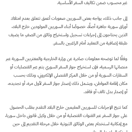
غير محسوب ضمن تكاليف السفر الأساسية.
إلى جانب ذلك، يواجه بعض السوريين صعوبات أعمق تتعلق بعدم امتلاك
أوراق سورية جاهزة أصلًا، خصوصًا أبناء السوريين المولودين خارج البلاد،
الذين يحتاجون إلى إجراءات تسجيل واستخراج وثائق من الصفر، ما يضيف
طبقة إضافية من التعقيد أمام الراغبين بالسفر.
وفقًا لما توضحه معلومات صادرة عن وزارة الخارجية والمغتربين السورية عبر
منصاتها الرسمية، فإن استخراج جواز السفر السوري يتم عبر القنصليات أو
السفارات السورية أو من خلال المركز القنصلي الإلكتروني، وذلك بحسب
مكان إقامة المواطن، ويشمل ذلك إصدار جواز السفر لأول مرة، أو تجديده،
أو إصدار بدل تالف أو فاقد.
كما تتيح الإجراءات للسوريين المقيمين خارج البلاد التقدم بطلب الحصول
على جواز السفر عبر القنوات القنصلية أو من خلال وكيل قانوني داخل سوريا،
مع إمكانية استخدام بعض الوثائق الثبوتية خلال مرحلة التقديم إلى حين
استكمال إصدار الجواز.