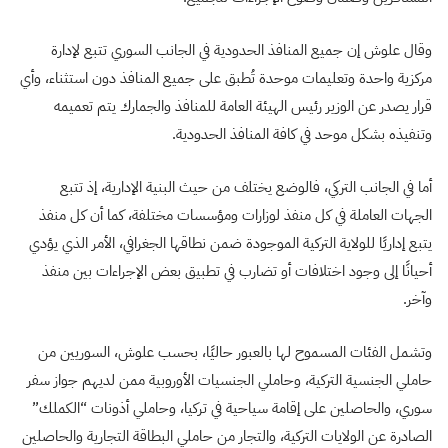
وقال علوش إن جميع المنافذ الحدودية في الجانب السوري تتبع لإدارة
مركزية واحدة وتعليمات موحدة تُطبق على جميع المنافذ دون استثناء، وأي
قرار يصدر عن الوزير رئيس الهيئة العامة للمنافذ والجمارك يتم تعميمه
وتنفيذه بشكل موحد في كافة المنافذ الحدودية.
أما في الجانب التركي، فالوضع يختلف من حيث البنية الإدارية، إذ تتبع
الجهات العاملة في كل منفذ لوزارات ومؤسسات مختلفة، كما أن كل منفذ
يتبع إداريًا للولاية التركية الموجودة ضمن نطاقها الجغرافي، الأمر الذي يؤدي
أحيانًا إلى وجود اختلافات أو تضارب في تطبيق بعض الإجراءات بين منفذ
وآخر.
وتشمل الفئات المسموح لها بالعبور حاليًا، بحسب علوش،
السوريين من
حاملي الجنسية التركية،
وحاملي الجنسيات الأوروبية ممن لديهم جواز سفر
سوري، والحاصلين على إقامة سياحية في تركيا، وحاملي أذونات “الكملك”
الصادرة عن الولايات التركية، و
التجار من حاملي البطاقة التجارية والحاصلين