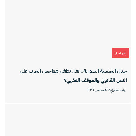
مجتمع
جدل الجنسية السورية.. هل تطغى هواجس الحرب على
النص القانوني والموقف الفقهي؟
زينب مصري
٨ أغسطس ٢٠٢٦