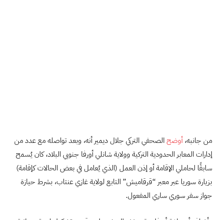
من جانبه،
أوضح
الصحفي التركي جلال ديمير أنه، وبعد تواصله مع عدد من
إدارات المعابر الحدودية التركية وولاية شانلي أورفا جنوبي البلاد، كان يُسمح
سابقًا لحاملي الإقامة أو إذن العمل (الذي يُعامل في بعض الحالات كإقامة)
بزيارة سوريا عبر معبر “قرقاميش” التابع لولاية غازي عنتاب، بشرط حيازة
جواز سفر سوري ساري المفعول.