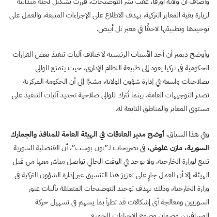
وأضاف أن ولاية أورفا، عقب نشر التوضيحات، قررت تشكيل لجنة ميدانية
لزيارة بقية المعابر التركية، بهدف الاطلاع على الإجراءات المتبعة، والعمل على
توحيدها وتطبيقها لاحقًا في معبر تل أبيض.
وأوضح ديمير أن أحد الأسباب الرئيسية لاختلاف آليات تنفيذ بعض القرارات
الحكومية في تركيا يعود إلى طبيعة النظام الإداري، حيث يتمتع الوالي
بصلاحيات واسعة في إدارة شؤون الولاية، مشيرًا إلى أن الحكومة المركزية
تصدر التوجيهات العامة، بينما تُترك للوالي صلاحية تحديد آليات التنفيذ على
مستوى المعابر والمناطق التابعة له.
وفي هذا السياق،
أوضح مدير العلاقات في الهيئة العامة للمنافذ والجمارك
السورية، مازن علوش،
في تصريحات لـ”نون بوست”، أن القنصلية السورية
تتبع لوزارة الخارجية، ولا يوجد في الوقت الحالي تواصل مباشر معها من قبل
الهيئة، إلا أن العمل جارٍ على تعزيز هذا التنسيق عبر إدارة الشؤون التركية في
وزارة الخارجية، وذلك بهدف توحيد التوضيحات المتعلقة بآليات عبور
السوريين ومعالجة أي إشكالات قد تطرأ بما يسهم في تسهيل حركة
المسافرين وضمان وضوح الإجراءات للجميع.