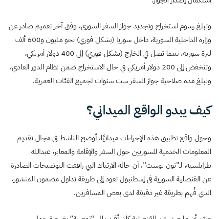
وتبلغ رسوم استخراج وتجديد جواز السفر السوري، وفق آخر تعميم صادر عن
وزارة الداخلية السورية، داخل سوريا (بشكل فوري) نحو مليون و600 ألف
ليرة سورية، بينما تصل في الخارج (بشكل فوري) إلى 400 دولار أمريكي،
وتنخفض إلى 200 دولار أمريكي في حال الاستخراج ضمن نظام الدور العادي،
وتبلغ مدة صلاحية جواز السفر ست سنوات لجميع الفئات العمرية.
كيف يبدو الواقع الميداني؟
وحول واقع تطبيق هذه الإجراءات ميدانيًا، أوضح الناشط في مجال تقديم
المعلومات الخدمية للسوريين حول السفر والإقامة والمعابر، عبدالله
طرابلسية، لـ”نون بوست”، أن حالة الارتباك التي رافقت التوضيحات الصادرة
عن القنصلية السورية في إسطنبول تعود إلى طريقة تداول مضمون المنشور،
الذي فُهم بطريقة غير دقيقة لدى بعض المسافرين.
وبيّن أن ما صدر عن القنصلية كان أقرب إلى “توصية” بضرورة حمل