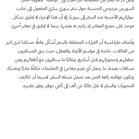
السوريين مزدوجي الجنسية جواز سفر سوري ساري المفعول إلى جانب
جوازاتهم الأجنبية عند السفر إلى سوريا، إلا أن هذا الإجراء لا يُطبق بشكل
موحد على جميع المعابر، إذ يلتزم به بعضها، بينما لا يُطبق في معابر أخرى.
وأضاف طرابلسية أن القرارات المتعلقة بالسفر تُشكّل عاملًا حساسًا لدى كثير
من العائلات، خاصة في مواسم الأعياد والعطل، حيث يبني المسافرون
خططهم وحجوزاتهم قبل أسابيع، وغالبًا ما يسافرون مع أطفالهم ومن
مسافات بعيدة، ما يجعل أي تغيير مفاجئ في التعليمات مكلفًا ماديًا ونفسيًا،
وتكون عواقبه بالغة الضرر بعد تحمل مشقة السفر، لاسيما أن تكاليف
الحجوزات والسفر لا تقل غالبًا عن ألف إلى ألفي دولار، وفق تقديره.