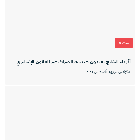
مجتمع
أثرياء الخليج يعيدون هندسة الميراث عبر القانون الإنجليزي
نيكولاس بارازي
٦ أغسطس ٢٠٢٦