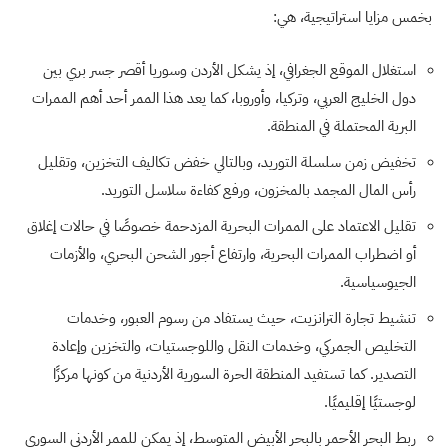
بخمس مزايا استراتيجية، هي:
استغلال الموقع الجغرافي، إذ يشكل الأردن وسوريا أقصر جسر بري بين
دول الخليج العربي، وتركيا، وأوروبا، كما يعد هذا الممر أحد أهم الممرات
البرية المحتملة في المنطقة.
تخفيض زمن سلسلة التوريد، وبالتالي خفض تكاليف التخزين، وتقليل
رأس المال المجمد بالمخزون، ورفع كفاءة سلاسل التوريد.
تقليل الاعتماد على الممرات البحرية المزدحمة خصوصًا في حالات إغلاق
أو اضطراب الممرات البحرية، وارتفاع أجور الشحن البحري، والأزمات
الجيوسياسية.
تنشيط تجارة الترانزيت، حيث يستفاد من رسوم العبور، وخدمات
التخليص الجمركي، وخدمات النقل واللوجستيات، والتخزين وإعادة
التصدير. كما تستفيد المنطقة الحرة السورية الأردنية من كونها مركزًا
لوجستيًا إقليميًا.
ربط البحر الأحمر بالبحر الأبيض المتوسط، إذ يمكن للممر الأردني السوري