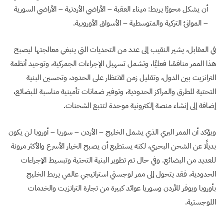
أن يشكل محورًا يربط: ميناء العقبة – الأراضي الأردنية – الأراضي السورية
– الموانئ التركية والمتوسطية – الأسواق الأوروبية.
في المقابل، يشير النقيب إلى عدد من التحديات التي ينبغي معالجتها ليصبح
هذا الممر منافسًا فعليًا، وتشمل تسهيل الإجراءات الجمركية، وتوحيد أنظمة
الترانزيت بين الدول، وتقليل زمن الانتظار على الحدود، وتحسين البنية
التحتية للطرق والمراكز الحدودية، وتوفير ضمانات تأمينية مناسبة للبضائع،
إضافة إلى إنشاء منصة إلكترونية موحدة لتتبع الشحنات.
ويؤكد أن الممر البري الذي يشمل الخليج – الأردن – سوريا – أوروبا لن يكون
بديلًا عن الشحن البحري، لكنه يستطيع أن يصبح الخيار الأسرع والأكثر مرونة
للعديد من البضائع. وفي حال تم تطوير البنية التحتية وتبسيط الإجراءات
الحدودية، فقد يتحول إلى ممر لوجستي استراتيجي عالمي يربط الخليج
بأوروبا ويوفر للأردن وسوريا عوائد كبيرة من تجارة الترانزيت والخدمات
اللوجستية.