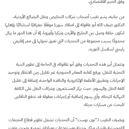
وفق الخبير الاقتصادي.
من جانبه، يشير نقيب أصحاب شركات التخليص ونقل البضائع الأردنية،
الدكتور ضيف الله أبو عاقولة إلى امتلاك سوريا موقعًا جغرافيًا استثنائيًا يؤهلها
لتكون حلقة وصل بين الخليج والأردن وتركيا وأوروبا، إلا أن هذا الدور ما يزال
محدودًا بسبب مجموعة من التحديات التي تعيق تحولها إلى ممر إقليمي
رئيسي لسلاسل التوريد.
وتتمثل أبرز هذه التحديات وفق أبو عاقولة، في الحاجة إلى تطوير البنية
التحتية للنقل، ورفع كفاءة المعابر الحدودية عبر تقليل زمن الانتظار وتوحيد
الإجراءات وتطبيق الأنظمة الإلكترونية والنافذة الواحدة، إضافة إلى تقليل
كلفة النقل والرسوم، حيث يركز المستثمرون وشركات النقل على الكلفة
النهائية للرحلة، وأي رسوم إضافية أو إجراءات مطولة قد تدفع الناقلين
للبحث عن مسارات بديلة.
ويضيف النقيب لـ”نون بوست” أن التحديات تشمل تطوير قطاع الخدمات
اللوجستية وإنشاء مراكز حديثة ومستودعات ومناطق تجميع وتبريد، وتعزيز