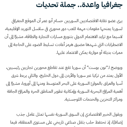
جغرافيا واعدة.. جملة تحديات
يرى عضو نقابة الاقتصاديين السوريين حسام أبو عمر أن الموقع الجغرافي
لسوريا يمنحها مقومات مهمة للعب دور محوري في سلاسل التوريد الإقليمية،
لاسيما مع تزايد الاهتمام الدولي بتنويع مسارات التجارة والطاقة، مشيرًا إلى أن
الاضطرابات التي شهدها مضيق هرمز أعادت تسليط الضوء على الحاجة إلى
ممرات بديلة أو موازية يمكن الاعتماد عليها.
ويوضح لـ”نون بوست” أن سوريا تقع عند تقاطع محورين تجاريين رئيسيين،
الأول يمتد من تركيا عبر سوريا والأردن إلى دول الخليج، والثاني يربط شرق
آسيا والعراق بالموانئ السورية على البحر المتوسط ومنها إلى أوروبا، مشيرًا إلى
أهمية المرافئ البحرية السورية وإمكانية تطوير المناطق الحرة والمرافئ الجافة
ومراكز التخزين والخدمات اللوجستية.
ويقول الخبير الاقتصادي إن السوق السورية نفسها تمثل عامل جذب
إضافيًا، إذ تحتفظ حلب بثقل صناعي تاريخي على مستوى المنطقة، فيما