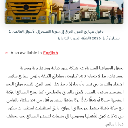
دخول صهاريج الفيول العراقي إلى سوريا للتصدير إلى الأسواق العالمية، 1
نيسان/ أبريل 2026 (الشركة السورية للبترول)
Also available in
English
تختزل الجغرافيا السورية، عبر شبكة طرق دولية ومنافذ برية وبحرية
بمسافات ربط لا تتجاوز 500 كيلومتر، معادلتي الكلفة والزمن لصالح سلاسل
الإمداد والتوريد بين آسيا وأوروبا، إذ يربط هذا الممر البري القصير موانئ البحر
المتوسط مباشرة بالعمق الأردني والعراقي والخليجي، كما يمنح البضائع التركية
المتجهة جنوبًا أو شرقًا نفاذًا بريًا مباشرًا يستغرق أقل من 24 ساعة، بالتزامن
مع حركة ناشئة تنشط تدريجيًا في المرافئ، والتي استقطبت استثمارات مبكرة
من شركات كبرى لتأهيلها وتحويلها إلى منصات لتصدير البضائع نحو مختلف
دول العالم.