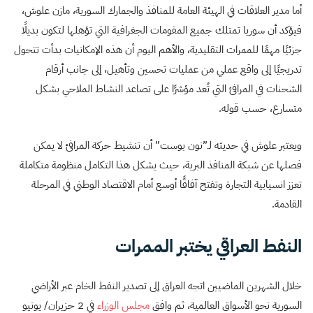
أما مدير العلاقات في الهيئة العامة للمنافذ والجمارك السورية، مازن علوش،
فيؤكد أن سوريا تمتلك جميع المقومات الجغرافية التي تؤهلها لتكون بديلًا
جزئيًا مهمًا للممرات التقليدية، والأهم اليوم أن هذه الإمكانيات بدأت تتحول
تدريجيًا إلى واقع عملي من عمليات تحسين وتأهيل، إلى جانب أرقام
الشحنات في المرافئ التي تُعد مؤشرًا على تصاعد النشاط الملاحي بشكل
متسارع، حسب قوله.
ويعتبر علوش في حديثه لـ”نون بوست” أن تنشيط حركة المرافئ لا يمكن
فصلها عن شبكة المنافذ البرية، حيث يشكل هذا التكامل منظومة متكاملة
تعزز انسيابية التجارة وتفتح آفاقًا أوسع أمام الاقتصاد الوطني في المرحلة
القادمة.
النفط العراقي يختبر الممرات
خلال الشهرين الماضيين اتجه العراق إلى تصدير النفط الخام عبر الأراضي
السورية نحو الأسواق العالمية، ثم وافق
مجلس الوزراء
في 2 حزيران/ يونيو