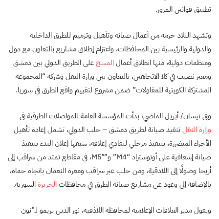
تطبيق قوانين المرور.
وتشهد البلاد حزمة من أعمال صيانة وتأهيل وترميم للطرق الداخلية
والدولية والرئيسية بين المحافظات، واعتزام إطلاق مشاريع بالتعاون مع دول
ومنظمات دولية، منها انطلاق أعمال
المسح
على الطريق الدولي بين دمشق
ومعبر نصيب في كلا الاتجاهين، بالتعاون بين وزارة النقل وشركة “المجموعة
المشتركة الكويتية للمقاولات” ضمن مشروع لتقييم واقع الطرق في سوريا.
وفي نيسان/ أبريل الماضي، بدأت المؤسسة العامة للمواصلات الطرقية في
وزارة النقل
تنفيذ صيانة لطريق دمشق – حلب الدولي، تشمل إعادة تأهيل
الأجزاء المتضررة، بتنفيذ مرحلي لتفادي إغلاقه، سبقها إعلان البدء بتنفيذ
صيانة إسعافية على أوتوستراد “M4” و”M5″، في مقاطع تمتد من سراقب إلى
أريحا وصولًا إلى اللاذقية، ومن حلب عبر سراقب ومعرة النعمان باتجاه حماة،
بالإضافة إلى وعود عن مشاريع صيانة الطرق في محافظات
الجزيرة
السورية.
ويقول مدير العلاقات الإعلامية لمحافظة اللاذقية، نور الدين بريمو لـ”نون