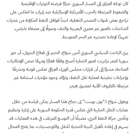
كان توجّه العراق إلى المسار السوري خيارًا فرضته التوترات الإقليمية
والضغوط المرتبطة بالحرب الأمريكية الإسرائيلية ضد إيران، ما انعكس على
تراجع بعض قنوات التصدير النفطية، لتبدأ قوافل النفط المكوّنة من عشرات
الشاحنات بالعبور عبر معبري اليعربية والتنف وصولًا إلى مصفاة بانياس،
تمهيدًا لإعادة تصديره عبر البحر المتوسط.
يرى الباحث السياسي السوري أنس شواخ، الخبير في قطاع البترول، أن دور
سوريا كممر ترانزيت لعبور التجارة أصبح واقعًا فعليًا ومهمًا ضمن الإمكانيات
المتاحة، مشيرًا إلى أن قرارات مجلس الوزراء العراقي تعكس قوننة وتشريعًا
وإجراءات تنفيذية لعملية نقل النفط، وتؤكد وجود مؤشرات استدامة غير
مرتبطة بالظروف الآنية لمضيق هرمز.
ويقول شواخ لـ”نون بوست” إن نجاح هذا المسار يمكن قياسه من خلال
عمليات النقل الجارية التي تعكس قدرة الحكومة السورية على إدارة وتنظيم
وتأمين حركة النفط البري، مضيفًا أن التوسع المرتقب في هذه العمليات قد
يسهم في إعادة تأهيل البنية التحتية للنقل واللوجستيات، بما يفتح المجال