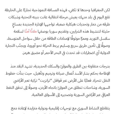
لكن الجغرافيا وحدها لا تكفي، فهذه المسافة النموذجية تجاريًا على الخارطة
تقع اليوم في بلد منهك يعيش مرحلة انتقالية عانت بنيته التحتية وشبكات
طرقه من دمار وتحديات هيكلية صعبة، تواجهها الإدارة الجديدة بمساعٍ
حثيثة لتنشيط هذه الشرايين، وتقديم سوريا بوصفها
ملاذًا آمنًا
لسلامة
سلاسل التوريد وممرًا موثوقًا لإمدادات الطاقة من خلال سواحل المتوسط،
وصولًا إلى تأمين طريق سريع وسليم يربط الحركة نحو أوروبا، ويجنّب التجارة
الدولية أي اضطرابات قد تحدث في البحر الأحمر أو مضيق هرمز.
بدرجات متفاوتة بين الطرق والموانئ والسكك الحديدية، تشهد البلاد منذ
الإطاحة بحكم بشار الأسد أعمال صيانة وترميم وتأهيل، حيث بدأت خطوط
النقل تتحرك فعليًا على الأرض عبر قوافل “ترانزيت” تركية تعبر الأراضي
السورية، وشاحنات تنطلق من الموانئ باتجاه الأردن، وصولًا إلى تدفق النفط
العراقي عبر الأراضي السورية وتصديره إلى الأسواق العالمية.
يتقاطع النشاط السوري مع توجهات إقليمية ودولية متزايدة لإعادة دمج