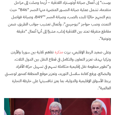
بوست” إن أعمال صيانة أوتوستراد اللاذقية – أريحا وصلت إلى مراحل
متقدمة، تشمل عملية صيانة الجسور المتضررة منها الجسر “B46” حيث
يتم التجهيز حاليًا للبدء بالصب، وصيانة الجسر “B49″، وصيانة فواصل
التمدد، وصب حواجز “نيوجرسي”، وأعمال تعشيب جوانب الطريق، ضمن
مقاطع متفرقة تمتد بين اللاذقية إدلب، مشيرًا إلى أنها أعمال “دقيقة
ونوعية”.
وعلى صعيد الربط الإقليمي، برزت
مذكرة
تفاهم ثلاثية بين سوريا والأردن
وتركيا بهدف تعزيز التعاون والتكامل في قطاع النقل بين الدول الثلاث،
و”تطوير منظومة نقل إقليمية متكاملة تسهم في تسهيل حركة الأفراد
والبضائع، ورفع كفاءة سلاسل التوريد، وتعزيز موقع المنطقة كمحور لوجستي
يربط الأسواق الإقليمية والدولية، بما يعزز تنافسيتها على خارطة التجارة
العالمية”.