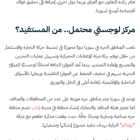
أمام زيادة التعاون مع العراق وربما دول أخرى، إضافة إلى تحقيق فوائد
اقتصادية أوسع لسوريا.
مركز لوجستي محتمل.. من المستفيد؟
تلعب المناطق الحرة في سوريا دورًا محوريًا في تنشيط حركة التجارة والاستثمار
من خلال توفير بيئة مرنة للإعفاءات الجمركية وتسهيل عمليات التخزين
والتصنيع وإعادة التصدير، بينما تُعد الموانئ الجافة امتدادًا لوجستيًا للمرافئ
البحرية تسهم في تخفيف الضغط عن الموانئ التقليدية وربطها بالأسواق
الداخلية والإقليمية بكفاءة أعلى في النقل والتوزيع.
توجد في سوريا عشر مناطق حرة موزعة على عدد من المحافظات والمنافذ،
كما تعتزم هيئة المنافذ والجمارك إنشاء منطقة في مدينة
إدلب
تضم منطقة
حرة صناعية وتجارية وميناءً جافًا، حيث وقعت مذكرة تفاهم مع شركة
“
بوماكو
” التركية بهدف تنفيذ مشروع إنشائها وتشغيلها.