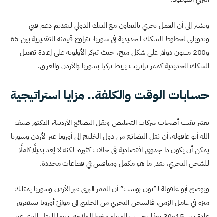
ويشير إلى أن العمل يجري بالتعاون مع البنك الدولي لتقديم دعم فني
وتمويلي لخطوط السكك الحديدية في سوريا، تتراوح قيمته التقديرية بين 65
و200 مليون دولار على شكل منح، حيث تتركز الأولوية على إعادة تفعيل
السكك الحديدية كممر ترانزيت يربط تركيا بسوريا والأردن والعراق.
حسابات الوقت والكلفة.. مزايا استراتيجية
يعتبر نقيب أصحاب شركات التخليص ونقل البضائع الأردنية، الدكتور ضيف
الله أبو عاقولة، أن نقل البضائع من دول الخليج إلى أوروبا عبر الأردن وسوريا
يمكن أن يكون ذا جدوى اقتصادية في حالات كثيرة، لكنه لا يُعد بديلًا كاملًا
للشحن البحري، بقدر ما هو مكمل ومنافس في قطاعات محددة.
ويوضح أبو عاقولة لـ”نون بوست” أن الممر البري عبر الأردن وسوريا يمتلك
ميزة في عامل الزمن، فالشحن البحري من الخليج إلى موانئ أوروبا يستغرق
عادة بين 15و30 يومًا بحسب الميناء وخط الملاحة، بينما النقل البري عبر