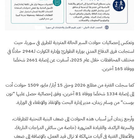
وتعكس إحصائيات حوادث السير الحالة المتردية للطرق في سوريا، حيث
استجابت فرق الدفاع المدني بوزارة الطوارئ وإدارة الكوارث لـ2944 حادثًا في
مختلف المحافظات خلال عام 2025، أسفرت عن إصابة 2661 شخصًا
ووفاة 165 آخرين.
كما سجلت الفترة من مطلع 2026 وحتى 15 أيار/ مايو، 1509 حوادث أدت
إلى إصابة 1334 شخصًا ووفاة 81 آخرين، وفق إحصائية حصل عليها “نون
بوست” من وسام زيدان، مدير إدارة البحث والإنقاذ والإطفاء في الوزارة.
وأرجع زيدان أبرز أسباب هذه الحوادث إلى ضعف البنية التحتية للطرقات،
والسرعة الزائدة، والقيادة المتهورة (خاصة من سائقي الدراجات النارية)،
والأعطال الفنية في آليات متهالكة لا تزال قيد العمل، بالإضافة إلى ضعف