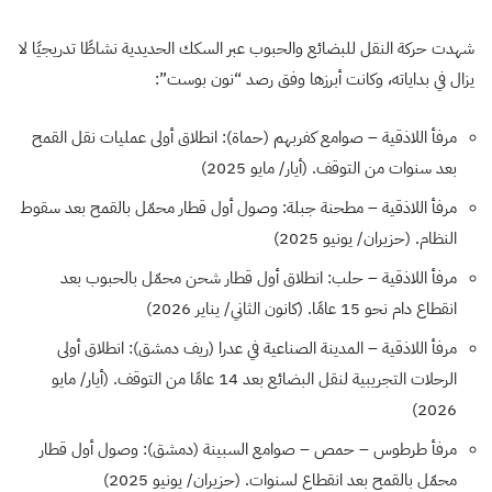
شهدت حركة النقل للبضائع والحبوب عبر السكك الحديدية نشاطًا تدريجيًا لا
يزال في بداياته، وكانت أبرزها وفق رصد “نون بوست”:
مرفأ اللاذقية – صوامع كفربهم (حماة): انطلاق أولى عمليات نقل القمح
بعد سنوات من التوقف. (أيار/ مايو 2025)
مرفأ اللاذقية – مطحنة جبلة: وصول أول قطار محمّل بالقمح بعد سقوط
النظام. (حزيران/ يونيو 2025)
مرفأ اللاذقية – حلب: انطلاق أول قطار شحن محمّل بالحبوب بعد
انقطاع دام نحو 15 عامًا. (كانون الثاني/ يناير 2026)
مرفأ اللاذقية – المدينة الصناعية في عدرا (ريف دمشق): انطلاق أولى
الرحلات التجريبية لنقل البضائع بعد 14 عامًا من التوقف. (أيار/ مايو
2026)
مرفأ طرطوس – حمص – صوامع السبينة (دمشق): وصول أول قطار
محمّل بالقمح بعد انقطاع لسنوات. (حزيران/ يونيو 2025)