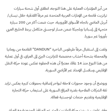
من أبرز المؤشرات العملية على هذا التوجه، انطلاق أول شحنة سيارات
ترانزيت قادمة من الإمارات العربية المتحدة عبر مرفأ اللاذقية خلال نيسان/
أبريل الماضي باتجاه الأسواق الأوروبية، حيث ضمت أكثر من 200 سيارة
متجهة إلى إسبانيا وبلجيكا ضمن مسار لوجستي متكامل يربط الخليج العربي
بأوروبا عبر سوريا.
ولفت إلى استقبال مرفأ طرطوس الباخرة “DANDUN” القادمة من رومانيا
والمحملة بشحنة أخشاب مخصصة للترانزيت البري إلى العراق، في أول عملية
من هذا النوع منذ 14 عامًا، معتبرًا أن هذه الخطوة تعكس عودة حركة النقل
الإقليمي وسلاسل الإمداد عبر الأراضي السورية.
ويوضح أن وجود حجوزات لاحقة لبواخر إضافية بحمولات كبيرة يعكس تزايد
ثقة الشركات الملاحية بقدرة المرافئ السورية على استيعاب حركة التجارة
الإقليمية وتقديم خدمات لوجستية فعالة.
وفق علوش، شهدت حركة الترانزيت البري عبر المنافذ الحدودية مع العراق