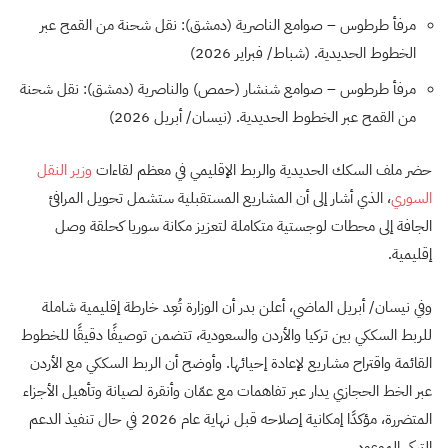
مرفأ طرطوس – صوامع الناصرية (دمشق): نقل شحنة من القمح عبر
الخطوط الحديدية. (شباط/ فبراير 2026)
مرفأ طرطوس – صوامع شنشار (حمص) والناصرية (دمشق): نقل شحنة
من القمح عبر الخطوط الحديدية. (نيسان/ أبريل 2026)
حضر ملف السكك الحديدية والربط الإقليمي في معظم لقاءات
وزير النقل
السوري
، الذي أشار إلى أن المشاريع المستقبلية ستشمل تحويل المرافئ
الجافة إلى محطات لوجستية متكاملة لتعزيز مكانة سوريا كحلقة وصل
إقليمية.
وفي نيسان/ أبريل الماضي، أعلن بدر أن الوزارة تُعِد خارطة إقليمية شاملة
للربط السككي بين تركيا والأردن والسعودية، تتضمن توصيفًا دقيقًا للخطوط
القائمة واقتراح مشاريع لإعادة إحيائها. وأوضح أن الربط السككي مع الأردن
عبر الخط الحجازي يدار عبر تفاهمات مع عمّان وأنقرة لصيانة وتأهيل الأجزاء
المتضررة، مؤكدًا إمكانية إصلاحه قبل نهاية عام 2026 في حال تنفيذ الدعم
التركي الموعود.