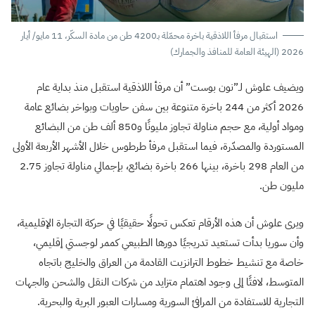
استقبال مرفأ اللاذقية باخرة محمّلة بـ4200 طن من مادة السكّر، 11 مايو/ أيار
2026 (الهيئة العامة للمنافذ والجمارك)
ويضيف علوش لـ”نون بوست” أن مرفأ اللاذقية استقبل منذ بداية عام
2026 أكثر من 244 باخرة متنوعة بين سفن حاويات وبواخر بضائع عامة
ومواد أولية، مع حجم مناولة تجاوز مليونًا و850 ألف طن من البضائع
المستوردة والمصدّرة، فيما استقبل مرفأ طرطوس خلال الأشهر الأربعة الأولى
من العام 298 باخرة، بينها 266 باخرة بضائع، بإجمالي مناولة تجاوز 2.75
مليون طن.
ويرى علوش أن هذه الأرقام تعكس تحولًا حقيقيًا في حركة التجارة الإقليمية،
وأن سوريا بدأت تستعيد تدريجيًا دورها الطبيعي كممر لوجستي إقليمي،
خاصة مع تنشيط خطوط الترانزيت القادمة من العراق والخليج باتجاه
المتوسط، لافتًا إلى وجود اهتمام متزايد من شركات النقل والشحن والجهات
التجارية للاستفادة من المرافئ السورية ومسارات العبور البرية والبحرية.