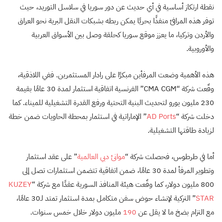
نقطة ارتكاز أساسية في أي حديث عن دور سوريا في سلاسل التوريد، حيث
توفر هذه المرافئ منفذًا بحريًا يمكن ربطه بشبكات النقل البرية نحو العراق
والأردن وتركيا، ما يعزز موقع سوريا كحلقة وصل بين الأسواق العربية
والأوروبية.
هذه الأهمية وضعت المرفأين مبكرًا على رادار المستثمرين. ففي اللاذقية،
وقّعت شركة “CMA CGM” الفرنسية اتفاقية استثمار لمدة 30 عامًا بقيمة
230 مليون يورو لتحديث البنية التحتية ورفع القدرة التشغيلية للميناء. كما
دخلت شركة “
AD Ports
” الإماراتية في استثمار بمحطة الحاويات ضمن خطة
لزيادة طاقتها التشغيلية.
أما في طرطوس، فحصلت شركة “
موانئ دبي العالمية
” على عقد استثمار
وتطوير المرفأ لمدة 30 عامًا، ضمن اتفاقية تتضمن استثمارات تصل إلى
800 مليون دولار، كما وقّعت هيئة المنافذ السورية عقدًا مع شركة “
KUZEY
STAR
” التركية لإنشاء حوض سفن متكامل بمدة استثمار تمتد لـ30 عامًا،
مع التزام بضخ ما لا يقل عن
190
مليون دولار خلال خمس سنوات.