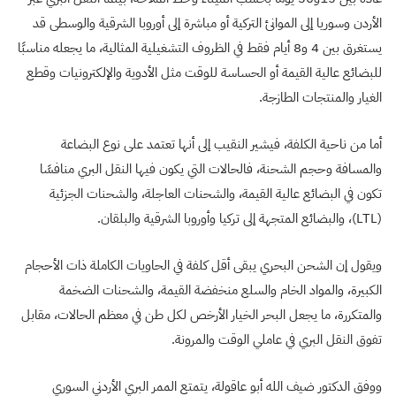
الأردن وسوريا إلى الموانئ التركية أو مباشرة إلى أوروبا الشرقية والوسطى قد
يستغرق بين 4 و8 أيام فقط في الظروف التشغيلية المثالية، ما يجعله مناسبًا
للبضائع عالية القيمة أو الحساسة للوقت مثل الأدوية والإلكترونيات وقطع
الغيار والمنتجات الطازجة.
أما من ناحية الكلفة، فيشير النقيب إلى أنها تعتمد على نوع البضاعة
والمسافة وحجم الشحنة، فالحالات التي يكون فيها النقل البري منافسًا
تكون في البضائع عالية القيمة، والشحنات العاجلة، والشحنات الجزئية
(LTL)، والبضائع المتجهة إلى تركيا وأوروبا الشرقية والبلقان.
ويقول إن الشحن البحري يبقى أقل كلفة في الحاويات الكاملة ذات الأحجام
الكبيرة، والمواد الخام والسلع منخفضة القيمة، والشحنات الضخمة
والمتكررة، ما يجعل البحر الخيار الأرخص لكل طن في معظم الحالات، مقابل
تفوق النقل البري في عاملي الوقت والمرونة.
ووفق الدكتور ضيف الله أبو عاقولة، يتمتع الممر البري الأردني السوري