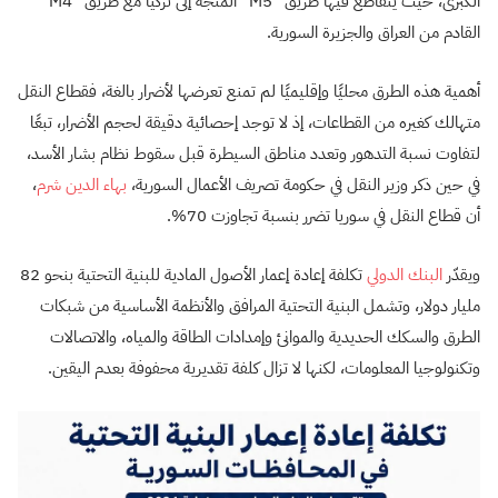
الكبرى، حيث يتقاطع فيها طريق “M5” المتجه إلى تركيا مع طريق “M4”
القادم من العراق والجزيرة السورية.
أهمية هذه الطرق محليًا وإقليميًا لم تمنع تعرضها لأضرار بالغة، فقطاع النقل
متهالك كغيره من القطاعات، إذ لا توجد إحصائية دقيقة لحجم الأضرار، تبعًا
لتفاوت نسبة التدهور وتعدد مناطق السيطرة قبل سقوط نظام بشار الأسد،
في حين ذكر وزير النقل في حكومة تصريف الأعمال السورية،
بهاء الدين شرم
،
أن قطاع النقل في سوريا تضرر بنسبة تجاوزت 70%.
ويقدّر
البنك الدولي
تكلفة إعادة إعمار الأصول المادية للبنية التحتية بنحو 82
مليار دولار، وتشمل البنية التحتية المرافق والأنظمة الأساسية من شبكات
الطرق والسكك الحديدية والموانئ وإمدادات الطاقة والمياه، والاتصالات
وتكنولوجيا المعلومات، لكنها لا تزال كلفة تقديرية محفوفة بعدم اليقين.