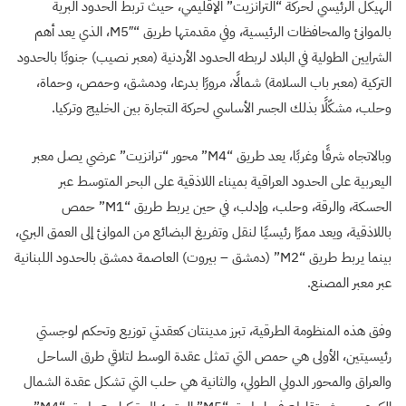
الهيكل الرئيسي لحركة “الترانزيت” الإقليمي، حيث تربط الحدود البرية
بالموانئ والمحافظات الرئيسية، وفي مقدمتها طريق “M5″، الذي يعد أهم
الشرايين الطولية في البلاد لربطه الحدود الأردنية (معبر نصيب) جنوبًا بالحدود
التركية (معبر باب السلامة) شمالًا، مرورًا بدرعا، ودمشق، وحمص، وحماة،
وحلب، مشكّلًا بذلك الجسر الأساسي لحركة التجارة بين الخليج وتركيا.
وبالاتجاه شرقًا وغربًا، يعد طريق “M4” محور “ترانزيت” عرضي يصل معبر
اليعربية على الحدود العراقية بميناء اللاذقية على البحر المتوسط عبر
الحسكة، والرقة، وحلب، وإدلب، في حين يربط طريق “M1” حمص
باللاذقية، ويعد ممرًا رئيسيًا لنقل وتفريغ البضائع من الموانئ إلى العمق البري،
بينما يربط طريق “M2” (دمشق – بيروت) العاصمة دمشق بالحدود اللبنانية
عبر معبر المصنع.
وفق هذه المنظومة الطرقية، تبرز مدينتان كعقدتي توزيع وتحكم لوجستي
رئيسيتين، الأولى هي حمص التي تمثل عقدة الوسط لتلاقي طرق الساحل
والعراق والمحور الدولي الطولي، والثانية هي حلب التي تشكل عقدة الشمال