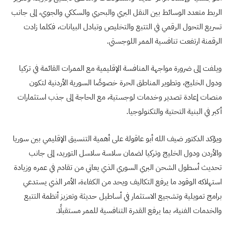
الربط متعدد الوسائط بين النقل البري والبحري والسككي والجوي، إلى جانب
تسريع التحول الرقمي في التتبع والتخليص وتبادل البيانات، فكلما زادت
الرقمنة ارتفعت تنافسية الممر اللوجستي.
ويلفت إلى ضرورة مواجهة المنافسة الإقليمية مع الممرات القائمة في تركيا
ودول الخليج، وتطوير المناطق الحرة خصوصًا السورية الأردنية لتكون
منصات إعادة تصدير وخدمات لوجستية، مع الحاجة إلى جذب استثمارات
أكبر في البنية التحتية والتكنولوجيا.
ويؤكد الدكتور ضيف الله أبو عاقولة على أهمية التنسيق الإقليمي بين سوريا
والأردن ودول الخليج وتركيا لضمان سلاسة سلاسل التوريد، إلى جانب
تحديث أسطول الشحن البري السوري الذي يعاني من تقادم في عمره وزيادة
استهلاكه الوقود ما يرفع التكاليف ويحد من الكفاءة، الأمر الذي يستدعي
برامج تمويلية وتشجيع الاستثمار في أساطيل حديثة وتعزيز أنظمة التتبع
والخدمات الفنية، بما يرفع القدرة التنافسية للممر مستقبلًا.