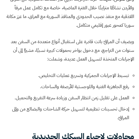
والأردن نشاطًا متزايدًا خلال الفترة الماضية، خاصة مع تكامل عمل مرفأ
اللاذقية مع منفذ نصيب الحدودي والمنافذ السورية مع العراق، ما عزز مكانة
سوريا كمحور عبور إقليمي متكامل.
ويضيف أن المرافئ باتت قادرة على استقبال أنواع متعددة من السفن بعد
سنوات من التراجع، مع دخول بواخر بحمولات كبيرة نسبيًا، مشيرًا إلى أن
الإجراءات المتخذة لتسهيل العمل عديدة، وشملت:
تبسيط الإجراءات الجمركية وتسريع عمليات التخليص.
رفع الجاهزية الفنية واللوجستية للأرصفة والساحات.
العمل على تقليل زمن انتظار السفن وزيادة سرعة التفريغ والتحميل.
إدخال تحسينات تنظيمية لتسهيل حركة الشاحنات والبضائع من وإلى
المرافئ.
محاولات لإحياء السكك الحديدية