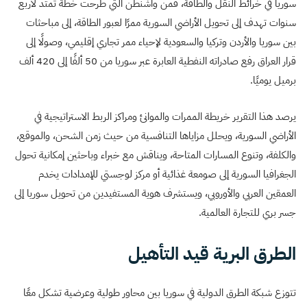
سوريا في خرائط النقل والطاقة، فمن واشنطن التي طرحت خطة تمتد لأربع
سنوات تهدف إلى تحويل الأراضي السورية ممرًا لعبور الطاقة، إلى مباحثات
بين سوريا والأردن وتركيا والسعودية لإحياء ممر تجاري إقليمي، وصولًا إلى
قرار العراق رفع صادراته النفطية العابرة عبر سوريا من 50 ألفًا إلى 420 ألف
برميل يوميًا.
يرصد هذا التقرير خريطة الممرات والموانئ ومراكز الربط الاستراتيجية في
الأراضي السورية، ويحلل مزاياها التنافسية من حيث زمن الشحن، والموقع،
والكلفة، وتنوع المسارات المتاحة، ويناقش مع خبراء وباحثين إمكانية تحول
الجغرافيا السورية إلى صومعة غذائية أو مركز لوجستي للإمدادات يخدم
العمقين العربي والأوروبي، ويستشرف هوية المستفيدين من تحويل سوريا إلى
جسر بري للتجارة العالمية.
الطرق البرية قيد التأهيل
تتوزع شبكة الطرق الدولية في سوريا بين محاور طولية وعرضية تشكل معًا