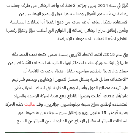
قرارًا في سنة 2014 يدين جرائم الاختطاف وأخذ الرهائن من طرف جماعات
إرهابية بهدف جمع الأموال ودعا جميع الدول إلى منع الإرهابيين من
الاستفادة بشكل مباشر أو غير مباشر من دفع الفدية أو التنازلات السياسية
وتأمين إطلاق سراح الرهائن، إضافة إلى اللوائح التي أعلنت مرارًا وتكرارًا رفضها
القاطع لدفع الفديات للمجموعات الإجرامية.
وفي عام 2015، انتقد الاتحاد الأوروبي بشدة ضمن لائحة تمت المصادقة
عليها في لوكسمبورغ، عقب اجتماع لوزراء الخارجية، اختطاف الأشخاص من
جماعات إرهابية وإطلاق سراحهم مقابل فدية، واعتبرت اللائحة أن
“الاختطاف مقابل فدية يشكل مصدرًا لتمويل الإرهابيين ويدعم قدراتهم
على تهديد مصالح الدول وأمنها، وهي المقاربة التي تتبناها الجزائر، ففي
مايو/آيار 2012، أعلنت رفضها القاطع دفع فدية لحركة الوحدة والجهاد
المتشددة لإطلاق سراح سبعة دبلوماسيين جزائريين، وقد
طالبت
هذه الحركة
بفدية قيمتها 15 مليون يورو وبإطلاق سراح سجناء من عناصرها لدى
السلطات الجزائرية، مقابل الإفراج عن الدبلوماسيين الجزائريين السبع.