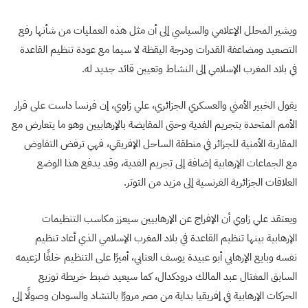
ويشير المحلل الإعلامي والسياسي إلى أن مثل هذه العمليات من شأنها رفع
التصعيد ومضاعفة القدرات ودرجة اليقظة لا سيما مع عودة تنظيم القاعدة
في بلاد المغرب الإسلامي إلى النشاط وتعيين قائد جديد له.
يقول الخبير الأمني والعسكري الجزائري، علي زاوي، إن فرنسا داست على قرار
الأمم المتحدة بتجريم الفدية وحتى المقايضة بالإرهابيين وهو ما يتعارض مع
المقاربة الأمنية للجزائر في منطقة الساحل الإفريقي، فهي ترفض التفاوض
مع الجماعات الإرهابية إضافة إلى تجريم الفدية، وقد يدفع هذا الوضع
العلاقات الجزائرية الفرنسية إلى مزيد من التوتر.
ويعتقد علي زاوي أن الإفراج عن الإرهابيين سيعزز مكاسب التنظيمات
الإرهابية بينها تنظيم القاعدة في بلاد المغرب الإسلامي الذي أعاد تنظيم
نفسه وبايع الإرهابي أبو عبيدة يوسف العنابي، أميرًا على التنظيم خلفًا لزعيمه
السابق المغتال عبد المالك درودكدال، كما سيعيد ضبط خريطة توزيع
الحركات الإرهابية في إفريقيا بداية من مصر مرورًا بالتشاد والسودان وصولًا إلى