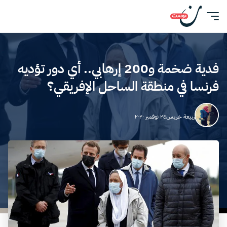
فدية ضخمة و200 إرهابي.. أي دور تؤديه
فرنسا في منطقة الساحل الإفريقي؟
ربيعة خريس
٢٤ نوفمبر ٢٠٢٠