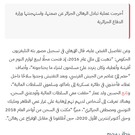
أخرجت عملية تبادل الرهائن الجزائر عن صمتها، واستهجنتها وزارة
الدفاع الجزائرية
وعن تفاصيل القبض عليه، قال الإرهابي في تسجيل مصور بثه التليفزيون
الحكومي: “ذهبت إلى مالي عام 2016، إذ فتحت محلًا لبيع لوازم النوم من
أفرشة وأغطية، وكان يتردد عليّ مسلحون لشراء ما يحتاجونه”، وأضاف
“حضر إليّ عناصر من الجيش الفرنسي، وبعد التفتيش وجدوا سلاحًا داخل
غطاء، فأخذوني في طائرة عسكرية إلى باماكو، وسلموني للسلطات المالية”،
و
تابع
الحسين ولد عمار “حققت معي السلطات المالية وأودعتني السجن،
وهناك تعرفت إلى أشخاص لديهم تهم إرهابية على غرار عمي الطاهر ومليك
التونسي ومصطفى الجزائري”، مبرزًا “مكثت في السجن من أواخر العام 2018
وحتى أكتوبر/تشرين الأول 2020، حين أطلقونا في مقابل الإفراج عن رهائن”.
خطاب مزدوج