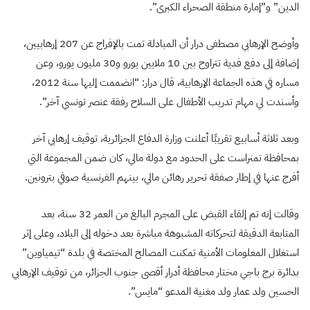
الدين” و”إمارة منطقة الصحراء الكبرى”.
وأوضح الإرهابي مصطفى درار أن المبادلة تمت بالإفراج عن 207 إرهابيين،
إضافة إلى دفع فدية تتراوح بين 10 ملايين يورو و30 مليون يورو، وعن
مساره في هذه الجماعة الإرهابية، قال درار: “انضممت إليها سنة 2012،
وأسندت لي مهام تدريب الأطفال على السلاح رفقة عنصر تونسي آخر”.
وبعد ثلاثة أسابيع تقريبًا أعلنت وزارة الدفاع الجزائرية، توقيف إرهابي آخر
بمحافظة تمنراست على الحدود مع دولة مالي، كان ضمن المجموعة التي
أفرج عنها في إطار صفقة تحرير رهائن مالي، بينهم الفرنسية صوفي بترونين.
وقالت إنه تم إلقاء القبض على المجرم البالغ من العمر 32 سنة، بعد
المتابعة الدقيقة لتحركاته المشبوهة مباشرة بعد دخوله إلى البلاد، وعلى إثر
استغلال المعلومات الأمنية تمكنت المصالح المختصة في بلدة “تيمياوين”
بدائرة برج باجي مختار محافظة أدرار أقصى جنوب الجزائر، من توقيف الإرهابي
الحسين ولد عمار ولد مغنية المدعو “مايس”.