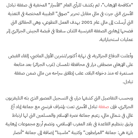
“مكافحة الإرهاب”، لم يكشف للرأي العام “الأسرار” المخفية في صفقة تبادل
الأسرى التي جرت في مالي مقابل تحرير “صوفي” الطبيبة المختصة في التغذية
التي أرسلت إلى مالي عام 2001 بهدف العمل التطوعي، وهي الحقائق التي
فضحها إرهابيي الصفقة الفرنسية اللذان سقطا في قبضة الجيش الجزائري إثر
عمليات استخباراتية.
وأعلنت الدفاع الجزائرية، في نهاية أكتوبر/تشرين الأول الماضي، إلقاء القبض
على الإرهابي مصطفى درار في محافظة تلمسان (غرب الجزائر) بعد متابعة
مستمرة له منذ دخوله البلاد، عقب إطلاق سراحه من مالي ضمن صفقة
تبادل.
وبحسب التفاصيل التي كشفها درار، في التسجيل المصور الذي بثه التليفزيون
الجزائري، فإن
صفقة
تبادل الأسرى تمت بإشراف فرنسي مع جماعة إياد أغ
غالي في شمالي مالي، زعيم جماعة نصرة الإسلام والمسلمين التي لها ارتباط
وثيق بتنظيم القاعدة في بلاد المغرب الإسلامي، وتضم أربع مجموعات إرهابية
بارزة هي: جماعة “المرابطون” وكتيبة “ماسينا” إضافة إلى جماعة “أنصار