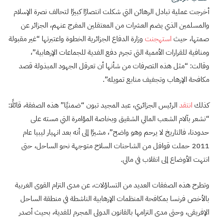
أخرجت عملية تبادل الرهائن التي شكلت انتصارًا كبيرًا لتحالف نصرة الإسلام
والمسلمين الذي يضم العشرات من المعتقلين المفرج عنهم، الجزائر عن
صمتها، حيث
استهجنت
وزارة الدفاع الجزائرية الخطوة واعتبرتها “غير مقبولة
ومنافية للقرارات الأممية التي تجرم دفع الفدية للجماعات الإرهابية”،
وقالت: “مثل هذه التصرفات من شأنها أن تعرقل الجهود المبذولة قصد
مكافحة الإرهاب وتجفيف منابع تمويله”.
كذلك
انتقد
الرئيس الجزائري، عبد المجيد تبون “ضمنيًا” هذه الصفقة، قائلًا:
“نشعر بآلام الشعب المالي الشقيق وبخاصة المؤامرة التي مسته على
حدودنا، فالتاريخ لا يرحم وهو واضح”، مشيرًا إلى أنه بعد انهيار ليبيا عام
2011 حملت قوافل من الشاحنات السلاح متوجهة نحو الساحل، حتى
انتهت الأوضاع إلى انقلاب في مالي.
وتطرح هذه الصفقات العديد من التساؤلات، عن مدى التزام القوى الغربية
بالأخص فرنسا بمكافحة المنظمات الإرهابية الناشطة في منطقة الساحل
الإفريقي، وحتى مدى التزامها بالقانون الدولي المجرم للفدية، بحيث أصدر