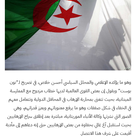
وهو ما يؤكده الإعلامي والمحلل السياسي أحسن خلاص، في تصريح لـ”نون
بوست” ويقول إن بعض القوى العالمية لديها خطاب مزدوج مع الممارسة
الميدانية، بحيث تتغنى بمحاربة الإرهاب في المحافل الدولية وتتعامل معهم
في الخفاء في شكل صفقات وهو ما يرفع معنوياتهم ويعزز قدراتهم، وهي
الصور التي نشرتها وكالة الأنباء الموريتانية، مباشرة بعد إطلاق سراح الإرهابيين
بحيث استقبل آغ غالي بحفاوة من بعض الإرهابيين حتى إنه دعاهم إلى مأدبة
أقيمت على شرف هذا الانتصار.