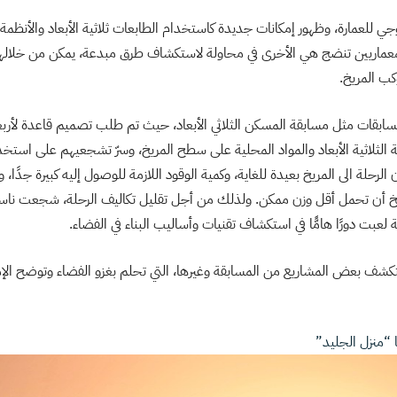
جي للعمارة، وظهور إمكانات جديدة كاستخدام الطابعات ثلاثية الأبعاد والأنظمة الآ
لمعماريين تنضج هي الأخرى في محاولة لاستكشاف طرق مبدعة، يمكن من خلاله
كب المريخ.
سابقات مثل مسابقة المسكن الثلاثي الأبعاد، حيث تم طلب تصميم قاعدة لأربع
 الثلاثية الأبعاد والمواد المحلية على سطح المريخ، وسرّ تشجعيهم على استخدا
الرحلة الى المريخ بعيدة للغاية، وكمية الوقود اللازمة للوصول إليه كبيرة جدًا، 
مريخ أن تحمل أقل وزن ممكن. ولذلك من أجل تقليل تكاليف الرحلة، شجعت نا
 لعبت دورًا هامًّا في استكشاف تقنيات وأساليب البناء في الفضاء.
ف بعض المشاريع من المسابقة وغيرها، التي تحلم بغزو الفضاء وتوضح الإمكان
ا “منزل الجليد”