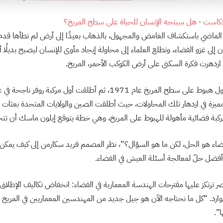
·
هل سيتجه الإنسان للحياة على سطح المريخ؟
 الماضي باستكشاف الغامض والمجهول، بالذهاب بعيدًا إلى أرض لم تطأها قدم 
إلى غزو الفضاء، وتطلع العلماء إلى محاولة إيجاد مأوى للإنسان ليصبح بديلًا أ
 ازدهرت فكرة السكنى على أرض الكوكب الأحمر، المريخ.
ذه 2021 سنة مميزة في ازدهار تلك المحاولات، حيث أطلقت الصين والولايات المتحدة بعثا
ركبة فضائية مأهولة للهبوط على المريخ، وهي خطة يتوقع إيلون ماسك أن تتحقق ب
فضاء هو الحل، لكن ما هو السؤال؟”، نظر المصمم فريد سكارمن إلى كيف يمكن
فضل حلّ لمعالجة أسئلة العيش في الفضاء.
اصر ترتكز عليها مقترحات الهندسة المعمارية في الفضاء: انخفاض تكاليف الإطلاق،
لموارد. “كل ما نحتاجه الآن هو جيل جديد من المهندسين المعماريين في المريخ
”.