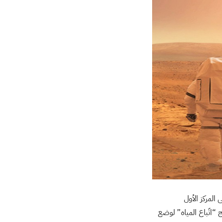
لمركز الأول
“اتّباع المياه” لوضع