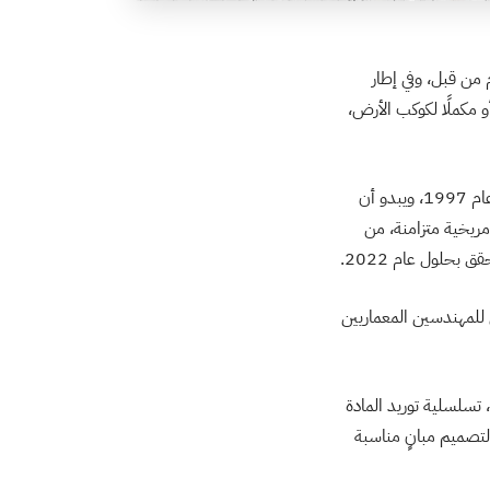
من قبل، وفي إطار
و مكملًا لكوكب الأرض،
وقد كان هذا عند نجاح أول هبوط على سطح المريخ عام 1971، ثم أطلقت أول مركبة روفر ناجحة في عام 1997، ويبدو أن
ت مريخية متزامنة، من
حلول عام 2022.
 للمهندسين المعماريين
 تسلسلية توريد المادة
 لتصميم مبانٍ مناسبة