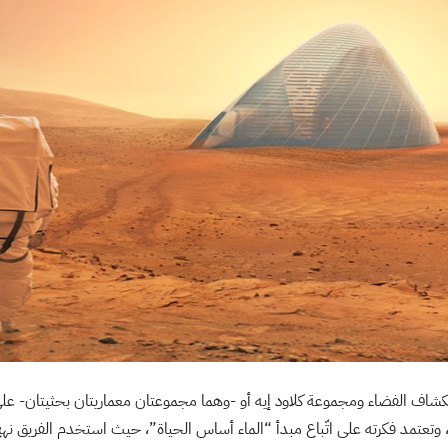
 الفضاء ومجموعة كلاود إيه أو -وهما مجموعتان معماريتان بحثيتان- على ا
 وتعتمد فكرته على اتّباع مبدأ “الماء أساس الحياة”، حيث استخدم الفريق نهج 