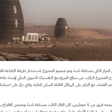
ركز الثاني بمسابقة ناسا، وتم تصميم المشروع باستخدام طريقة الطباعة ثلاثية 
زج المشروع البازلت من سطح المريخ مع البلاستيك الحيوي النباتي لإنشاء مادة 
ر الفضاء، مع التركيز على الهياكل القابلة للسكن للغاية، والتي تركز على احتياجا
مشروع زوفيروس الذي صممه فريق من 5 معماريين، كان الفائز الثالث بمسابقة ناسا، ويتضمن ال
ل سداسية ثلاثية الأبعاد، داخل مقصورة مضغوطة باستخدام مواد مستخرجة 