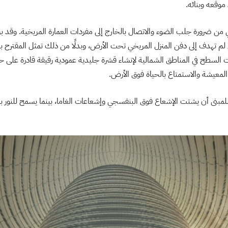
وقعه وبنائه.
من ضرورة جلب الضوء والاتصال بالخارج إلى مفردات العمارة المريخية. وقد برز ا
ي لم تهدف إلى دفن المنزل المريخي تحت الأرض، وبدلًا من ذلك تمثل المقترح با
السطح في المناطق الشمالية لإنشاء قشرة جليدية عمودية رقيقة قادرة على حم
المعيشة والاستمتاع بالحياة فوق الأرض.
مبنى أن يشتت الإشعاع فوق البنفسجي وإشعاعات الغاما، بينما يسمح للنور ب