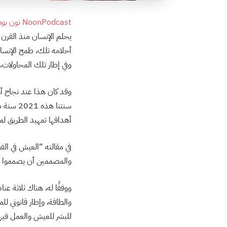
NoonPodcast نون بودكاست
يحلم الإنسان منذ القرن
أحلامه تلك، طمح الإنسان 
وفي إطار تلك المحاولات،
سنتنا ه
أهدافها تمهيد الطريق لم
في مقالته “العيش في ال
والمصممين أن يصمموا أ
ووفقًا له، هناك ثلاثة عن
والطاقة، وإطار قانوني ل
للبشر للعيش والعمل فيها