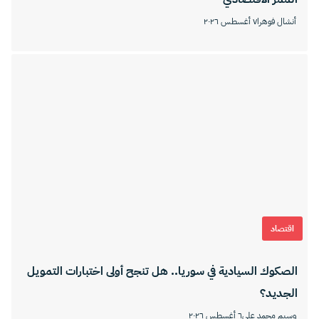
أنشال فوهرا
٧ أغسطس ٢٠٢٦
اقتصاد
الصكوك السيادية في سوريا.. هل تنجح أولى اختبارات التمويل
الجديد؟
وسيم محمد علي
٦ أغسطس ٢٠٢٦