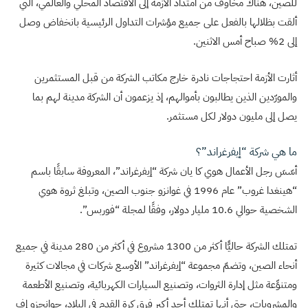
للصين، هناك مخاوف من امتداد الأزمة إلى الاقتصاد المحلي والعالمي، التي
ألقت بظلالها بالفعل على جميع مؤشرات التداول الرئيسية بانخفاض وصل
إلى 2% صباح أمس الاثنين.
أثارت الأزمة احتجاجات نادرة خارج مكاتب الشركة من قبل المستثمرين
والمورّدين الذين يطالبون بأموالهم، إذ يزعمون أن الشركة مدينة لهم بما
يصل إلى مليون دولار لكل مستثمر.
ما هي شركة “إيفرغراند”؟
أسّسَ رجل الأعمال هوي كا يان شركة “إيفرغراند”، المعروفة سابقًا باسم
“هينغدا غروب” عام 1996 في غوانزو جنوب الصين، وتبلغ ثروة هوي
الشخصية حوالي 10.6 مليار دولار، وفقًا لمجلة “فوربس”.
تمتلك الشركة حاليًّا أكثر من 1300 مشروع في أكثر من 280 مدينة في جميع
أنحاء الصين، وتضمّ مجموعة “إيفرغراند” الأوسع شركات في مجالات كثيرة
ومتنوِّعة مثل إدارة الثروات، وتصنيع السيارات الكهربائية، وتصنيع الأطعمة
والمشروبات، حتى أنها تمتلك أحد أكبر فرق كرة القدم في البلاد، جوانجزو إف