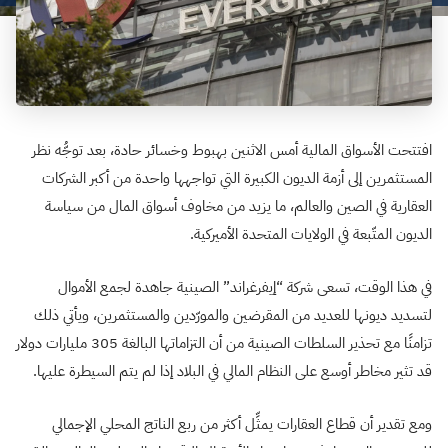
افتتحت الأسواق المالية أمس الاثنين بهبوط وخسائر حادة، بعد توجُّه نظر
المستثمرين إلى أزمة الديون الكبيرة التي تواجهها واحدة من أكبر الشركات
العقارية في الصين والعالم، ما يزيد من مخاوف أسواق المال من سياسة
الديون المتّبعة في الولايات المتحدة الأميركية.
في هذا الوقت، تسعى شركة “إيفرغراند” الصينية جاهدة لجمع الأموال
لتسديد ديونها للعديد من المقرضين والمورّدين والمستثمرين، ويأتي ذلك
تزامنًا مع تحذير السلطات الصينية من أن التزاماتها البالغة 305 مليارات دولار
قد تثير مخاطر أوسع على النظام المالي في البلاد إذا لم يتم السيطرة عليها.
ومع تقدير أن قطاع العقارات يمثِّل أكثر من ربع الناتج المحلي الإجمالي