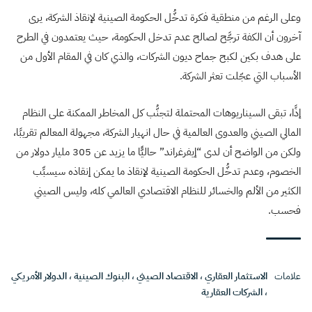
وعلى الرغم من منطقية فكرة تدخُّل الحكومة الصينية لإنقاذ الشركة، يرى
آخرون أن الكفة ترجَّح لصالح عدم تدخل الحكومة، حيث يعتمدون في الطرح
على هدف بكين لكبح جماح ديون الشركات، والذي كان في المقام الأول من
الأسباب التي عجّلت تعثر الشركة.
إذًا، تبقى السيناريوهات المحتملة لتجنُّب كل المخاطر الممكنة على النظام
المالي الصيني والعدوى العالمية في حال انهيار الشركة، مجهولة المعالم تقريبًا،
ولكن من الواضح أن لدى “إيفرغراند” حاليًّا ما يزيد عن 305 مليار دولار من
الخصوم، وعدم تدخُّل الحكومة الصينية لإنقاذ ما يمكن إنقاذه سيسبِّب
الكثير من الألم والخسائر للنظام الاقتصادي العالمي كله، وليس الصيني
فحسب.
علامات
الاستثمار العقاري
،
الاقتصاد الصيني
،
البنوك الصينية
،
الدولار الأمريكي
،
الشركات العقارية