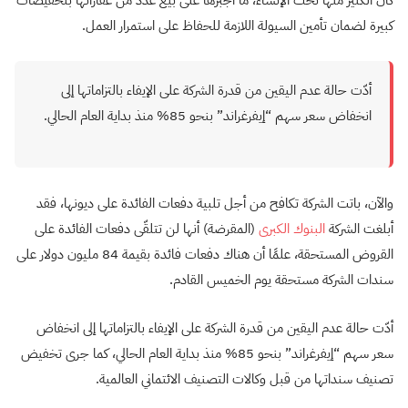
كان الكثير منها تحت الإنشاء، ما أجبرها على بيع عدد من عقاراتها بتخفيضات
كبيرة لضمان تأمين السيولة اللازمة للحفاظ على استمرار العمل.
أدّت حالة عدم اليقين من قدرة الشركة على الإيفاء بالتزاماتها إلى
انخفاض سعر سهم “إيفرغراند” بنحو 85% منذ بداية العام الحالي.
والآن، باتت الشركة تكافح من أجل تلبية دفعات الفائدة على ديونها، فقد
أبلغت الشركة
البنوك الكبرى
(المقرضة) أنها لن تتلقّى دفعات الفائدة على
القروض المستحقة، علمًا أن هناك دفعات فائدة بقيمة 84 مليون دولار على
سندات الشركة مستحقة يوم الخميس القادم.
أدّت حالة عدم اليقين من قدرة الشركة على الإيفاء بالتزاماتها إلى انخفاض
سعر سهم “إيفرغراند” بنحو 85% منذ بداية العام الحالي، كما جرى تخفيض
تصنيف سنداتها من قبل وكالات التصنيف الائتماني العالمية.