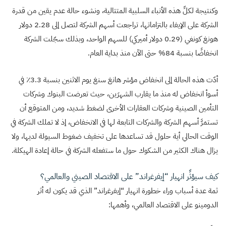
وكنتيجة لكلِّ هذه الأنباء السلبية المتتالية، ونشوء حالة عدم يقين من قدرة
الشركة على الإيفاء بالتزاماتها، تراجعت أسهم الشركة لتصل إلى 2.28 دولار
هونغ كونغي (0.29 دولار أميركي) للسهم الواحد، وبذلك سجّلت الشركة
انخفاضًا بنسبة 84% حتى الآن منذ بداية العام.
أدّت هذه الحالة إلى انخفاض مؤشر هانغ سنغ يوم الاثنين بنسبة 3.3٪ في
أسوأ انخفاض له منذ ما يقارب الشهرَين، حيث تعرضت البنوك وشركات
التأمين الصينية وشركات العقارات الأخرى لضغط شديد، ومن المتوقع أن
تستمرَّ أسهم الشركة والشركات التابعة لها في الانخفاض، إذ لا تملك الشركة في
الوقت الحالي أية حلول قد تساعدها على تخفيف ضغوط السيولة لديها، ولا
يزال هناك الكثير من الشكوك حول ما ستفعله الشركة في حالة إعادة الهيكلة.
كيف سيؤثِّر انهيار “إيفرغراند” على الاقتصاد الصيني والعالمي؟
ثمة عدة أسباب وراء خطورة انهيار “إيفرغراند” الذي قد يكون له أثر
الدومينو على الاقتصاد العالمي، وأهمها: