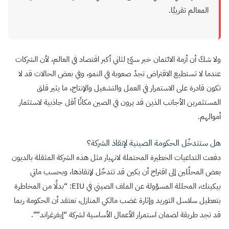
المعالم تقريبًا.
ولا شكّ أن أزمة الائتمان خبر سيّئ لثاني أكبر اقتصاد في العالم، لأن الشركات
عندما لا تستطيع الاقتراض تجدُ صعوبة في النمو، وفي بعض الحالات قد لا
تكون قادرة على الاستمرار في العمل والتشغيل والإنتاج، ما يثير قلق
المستثمرين الأجانب الذين قد يرون في الصين مكانًا أقل جاذبية لاستثمار
أموالهم.
هل ستتدخّل الحكومة الصينية لإنقاذ الشركة؟
دفعت التداعيات الخطيرة المحتملة لانهيار مثل هذه الشركة المثقلة بالديون
بعض المحلّلين إلى اقتراح أن بكين قد تتدخّل لإنقاذها، وبحسب ماتي
بيكينك، المحللة المسؤولة عن الملف الصيني في EIU: “بدلًا من المخاطرة
بتعطيل سلاسل التوريد وإثارة غضب مالكي المنازل، نعتقد أن الحكومة ربما
قد تجد طريقة لضمان استمرار الأعمال الأساسية لشركة “إيفرغراند””.