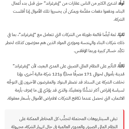
أولًا
، اشترى الكثير من الناس عقارات من “إيفرغراند” حتى قبل بدء أعمال
البناء، ودفعوا دفعات مقدَّمة ويمكن أن يخسروا تلك الأموال إذا أفلست
الشركة.
ثانيًا
، ثمة أيضًا قائمة طويلة من الشركات التي تتعامل مع “إيفرغراند”، بما في
ذلك شركات البناء والهندسة ومورّدي المواد الذين هم معرّضون كذلك لخطر
تكبُّد خسائر كبيرة وربما الإفلاس.
ثالثًا
، التأثير على النظام المالي الصيني على المدى البعيد، لأن “إيفرغراند”
مُدينة بأموال لحوالي 171 مصرفًا محليًّا و121 شركة مالية أخرى، وإذا
تخلفت الشركة عن السداد قد تضطر البنوك والمقرضون الآخرون إلى التوجُّه
لسياسة إقراض أكثر تشدُّدًا وتعقيدًا، والذي قد يؤدّي إلى ما يُعرَف بأزمة
الائتمان، التي تحصل عندما تكافح الشركات لاقتراض الأموال بأسعار معقولة.
تبقى السيناريوهات المحتملة لتجنُّب كل المخاطر الممكنة على
النظام المالي الصيني والعدوى العالمية في حال انهيار الشركة، مجهولة