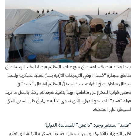
بينما هناك فرضية ساهمت في منح عناصر التنظيم فرصة لتنفيذ الهجمات في
مناطق سيطرة “قسد”، وهي التهديدات التركية بشنّ عملية عسكرية واسعة
ستطال مناطق شرقي الفرات، حيث استغلَّ التنظيم انشغال “قسد” في
تحضير قواتها للدفاع عن مناطقها، وبدأ بتنفيذ هجماته، وهذا بالفعل ما تريد
قوله “قسد” للمجتمع الدولي، الذي تخشى تخلّيه عنها، في ظل السعي التركي
للسيطرة على المنطقة.
“قسد” تستثمر وجود “داعش” للمساندة الدولية
تظهر التطورات الأخيرة التي جرت حيال العملية العسكرية التركية، التي تعتزم