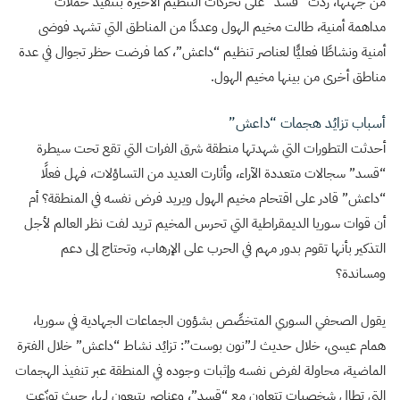
من جهتها، ردّت “قسد” على تحركات التنظيم الأخيرة بتنفيذ حملات
مداهمة أمنية، طالت مخيم الهول وعددًا من المناطق التي تشهد فوضى
أمنية ونشاطًا فعليًّا لعناصر تنظيم “داعش”، كما فرضت حظر تجوال في عدة
مناطق أخرى من بينها مخيم الهول.
أسباب تزايُد هجمات “داعش”
أحدثت التطورات التي شهدتها منطقة شرق الفرات التي تقع تحت سيطرة
“قسد” سجالات متعددة الآراء، وأثارت العديد من التساؤلات، فهل فعلًا
“داعش” قادر على اقتحام مخيم الهول ويريد فرض نفسه في المنطقة؟ أم
أن قوات سوريا الديمقراطية التي تحرس المخيم تريد لفت نظر العالم لأجل
التذكير بأنها تقوم بدور مهم في الحرب على الإرهاب، وتحتاج إلى دعم
ومساندة؟
يقول الصحفي السوري المتخصِّص بشؤون الجماعات الجهادية في سوريا،
همام عيسى، خلال حديث لـ”نون بوست”: تزايُد نشاط “داعش” خلال الفترة
الماضية، محاولة لفرض نفسه وإثبات وجوده في المنطقة عبر تنفيذ الهجمات
التي تطال شخصيات تتعاون مع “قسد”، وعناصر يتبعون لها، حيث توزّعت