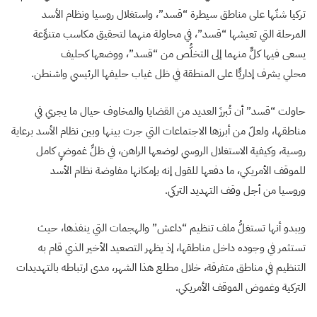
تركيا شنّها على مناطق سيطرة “قسد”، واستغلال روسيا ونظام الأسد
المرحلة التي تعيشها “قسد”، في محاولة منهما لتحقيق مكاسب متنوِّعة
يسعى فيها كلٌّ منهما إلى التخلُّص من “قسد”، ووضعها كحليف
محلي يشرف إداريًّا على المنطقة في ظل غياب حليفها الرئيسي واشنطن.
حاولت “قسد” أن تُبرزَ العديد من القضايا والمخاوف حيال ما يجري في
مناطقها، ولعلّ من أبرزها الاجتماعات التي جرت بينها وبين نظام الأسد برعاية
روسية، وكيفية الاستغلال الروسي لوضعها الراهن، في ظلِّ غموضٍ كامل
للموقف الأمريكي، ما دفعها للقول إنه بإمكانها مفاوضة نظام الأسد
وروسيا من أجل وقف التهديد التركي.
ويبدو أنها تستغلُّ ملف تنظيم “داعش” والهجمات التي ينفذها، حيث
تستثمر في وجوده داخل مناطقها، إذ يظهر التصعيد الأخير الذي قام به
التنظيم في مناطق متفرقة، خلال مطلع هذا الشهر، مدى ارتباطه بالتهديدات
التركية وغموض الموقف الأمريكي.