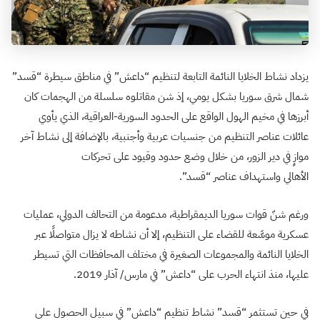
يزداد نشاط الخلايا النائمة التابعة لتنظيم “داعش” في مناطق سيطرة “قسد”
شمال شرق سوريا بشكل يومي، إذ شن مقاتلوه سلسلة من الهجمات كان
أبرزها في مخيم الهول الواقع على الحدود السورية-العراقية، الذي يأوي
عائلات عناصر التنظيم من جنسيات عربية وأجنبية، بالإضافة إلى نشاط آخر
موازٍ في دير الزور، من خلال وضع حدود وقيود على تحركات
الأهالي واستهداف عناصر “قسد”.
ورغم شنّ قوات سوريا الديمقراطية، مدعومة من التحالف الدولي، عمليات
عسكرية موسَّعة للقضاء على التنظيم، إلا أن نشاطه لا يزال متواصلًا عبر
الخلايا النائمة والمجموعات الصغيرة في مختلف المحافظات التي تسيطر
عليها، منذ انتهاء الحرب على “داعش” في مارس/ آذار 2019.
في حين تستثمر “قسد” نشاط تنظيم “داعش” في سبيل الحصول على