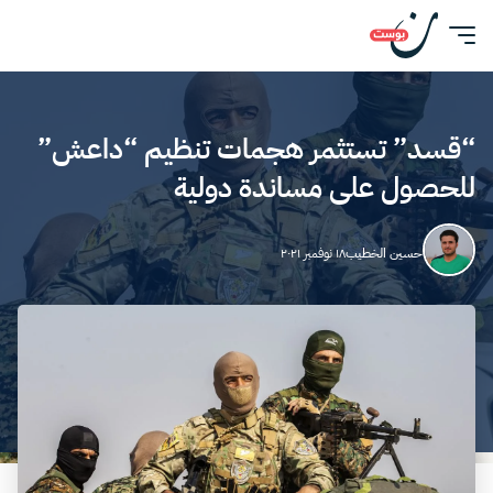
“قسد” تستثمر هجمات تنظيم “داعش”
للحصول على مساندة دولية
حسين الخطيب
١٨ نوفمبر ٢٠٢١