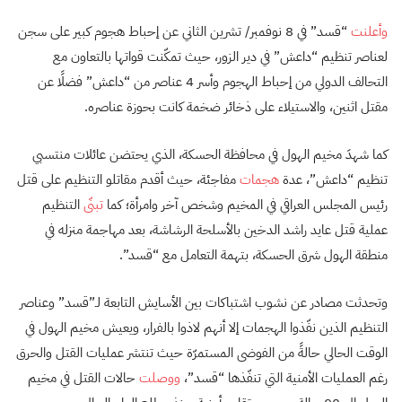
وأعلنت
“قسد” في 8 نوفمبر/ تشرين الثاني عن إحباط هجوم كبير على سجن
لعناصر تنظيم “داعش” في دير الزور، حيث تمكّنت قواتها بالتعاون مع
التحالف الدولي من إحباط الهجوم وأسر 4 عناصر من “داعش” فضلًا عن
مقتل اثنين، والاستيلاء على ذخائر ضخمة كانت بحوزة عناصره.
كما شهدَ مخيم الهول في محافظة الحسكة، الذي يحتضن عائلات منتسبي
تنظيم “داعش”، عدة
هجمات
مفاجئة، حيث أقدم مقاتلو التنظيم على قتل
رئيس المجلس العراقي في المخيم وشخص آخر وامرأة؛ كما
تبنّى
التنظيم
عملية قتل عايد راشد الدخين بالأسلحة الرشاشة، بعد مهاجمة منزله في
منطقة الهول شرق الحسكة، بتهمة التعامل مع “قسد”.
وتحدثت مصادر عن نشوب اشتباكات بين الأسايش التابعة لـ”قسد” وعناصر
التنظيم الذين نفّذوا الهجمات إلا أنهم لاذوا بالفرار، ويعيش مخيم الهول في
الوقت الحالي حالةً من الفوضى المستمرّة حيث تنتشر عمليات القتل والحرق
رغم العمليات الأمنية التي تنفّذها “قسد”،
ووصلت
حالات القتل في مخيم