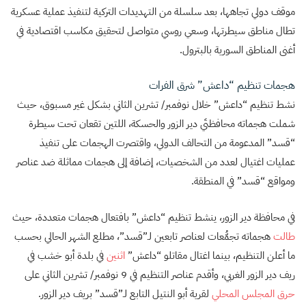
موقف دولي تجاهها، بعد سلسلة من التهديدات التركية لتنفيذ عملية عسكرية
تطال مناطق سيطرتها، وسعي روسي متواصل لتحقيق مكاسب اقتصادية في
أغنى المناطق السورية بالبترول.
هجمات تنظيم “داعش” شرق الفرات
نشط تنظيم “داعش” خلال نوفمبر/ تشرين الثاني بشكل غير مسبوق، حيث
شملت هجماته محافظتَي دير الزور والحسكة، اللتين تقعان تحت سيطرة
“قسد” المدعومة من التحالف الدولي، واقتصرت الهجمات على تنفيذ
عمليات اغتيال لعدد من الشخصيات، إضافة إلى هجمات مماثلة ضد عناصر
ومواقع “قسد” في المنطقة.
في محافظة دير الزور، ينشط تنظيم “داعش” بافتعال هجمات متعددة، حيث
طالت
هجماته تجمُّعات لعناصر تابعين لـ”قسد”، مطلع الشهر الحالي بحسب
ما أعلن التنظيم، بينما اغتال مقاتلو “داعش”
اثنين
في بلدة أبو خشب في
ريف دير الزور الغربي، وأقدم عناصر التنظيم في 9 نوفمبر/ تشرين الثاني على
حرق المجلس المحلي
لقرية أبو النتيل التابع لـ”قسد” بريف دير الزور.