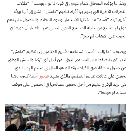
وهذا ما يؤكّده الصحافي همام عيسى في قوله لـ”نون بوست”: “دلالات
التحركات الأخيرة التي يقوم بها أفراد تنظيم “داعش”، تشير إلى أنها ورقة
أخرى تريد “قسد” من خلالها الاستثمار بوجود التنظيم والحصول على دعم
دولي لها يمتنع من خلاله المجتمع الدولي التخلي عنها، باعتبار أن دورها في
الحرب على الإرهاب لم ينتهِ”.
ويضيف: “ما زالت “قسد” تستخدم الأسرى المنتمين إلى تنظيم “داعش”
لديها كورقة ضغط على المجتمع الدولي، من أجل ثني تركيا والجيش الوطني
عن دخول منطقة شرقي الفرات، وكذلك هو الحال في مخيم الهول الذي
يحتوي على عائلات عناصر التنظيم، والذي يشهد
فوضى
أمنية كبيرة، وهنا
هي تريد الإفراج عنهم من أجل تحقيق مصالحها في الحصول على موقف
مساند لوجودها”.