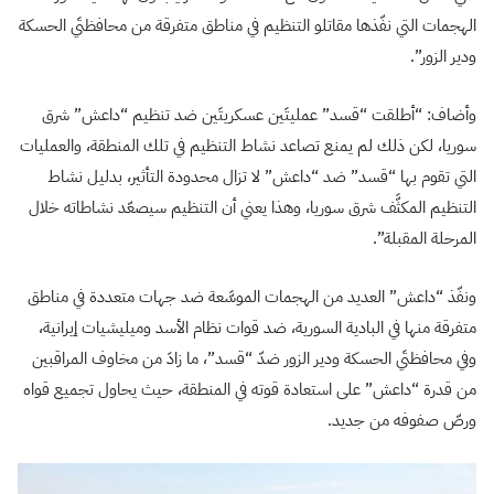
الهجمات التي نفّذها مقاتلو التنظيم في مناطق متفرقة من محافظتَي الحسكة
ودير الزور”.
وأضاف: “أطلقت “قسد” عمليتَين عسكريتَين ضد تنظيم “داعش” شرق
سوريا، لكن ذلك لم يمنع تصاعد نشاط التنظيم في تلك المنطقة، والعمليات
التي تقوم بها “قسد” ضد “داعش” لا تزال محدودة التأثير، بدليل نشاط
التنظيم المكثَّف شرق سوريا، وهذا يعني أن التنظيم سيصعّد نشاطاته خلال
المرحلة المقبلة”.
ونفّذ “داعش” العديد من الهجمات الموسَّعة ضد جهات متعددة في مناطق
متفرقة منها في البادية السورية، ضد قوات نظام الأسد وميليشيات إيرانية،
وفي محافظتَي الحسكة ودير الزور ضدّ “قسد”، ما زادَ من مخاوف المراقبين
من قدرة “داعش” على استعادة قوته في المنطقة، حيث يحاول تجميع قواه
ورصّ صفوفه من جديد.