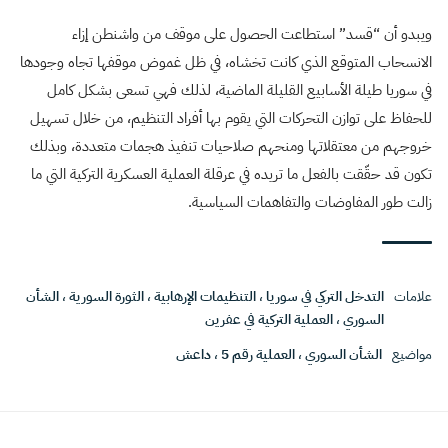
ويبدو أن “قسد” استطاعت الحصول على موقف من واشنطن إزاء
الانسحاب المتوقع الذي كانت تخشاه، في ظل غموض موقفها تجاه وجودها
في سوريا طيلة الأسابيع القليلة الماضية، لذلك فهي تسعى بشكل كامل
للحفاظ على توازن التحركات التي يقوم بها أفراد التنظيم، من خلال تسهيل
خروجهم من معتقلاتها ومنحهم صلاحيات تنفيذ هجمات متعددة، وبذلك
تكون قد حقّقت بالفعل ما تريده في عرقلة العملية العسكرية التركية التي ما
زالت طور المفاوضات والتفاهمات السياسية.
علامات
التدخل التركي في سوريا
،
التنظيمات الإرهابية
،
الثورة السورية
،
الشأن
السوري
،
العملية التركية في عفرين
مواضيع
الشأن السوري
،
العملية رقم 5
،
داعش