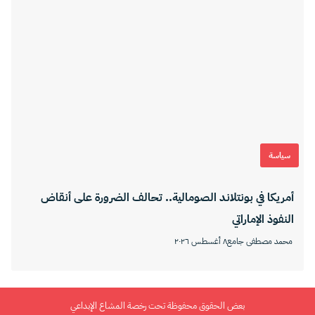
سياسة
أمريكا في بونتلاند الصومالية.. تحالف الضرورة على أنقاض
النفوذ الإماراتي
محمد مصطفى جامع
٨ أغسطس ٢٠٢٦
بعض الحقوق محفوظة تحت رخصة المشاع الإبداعي