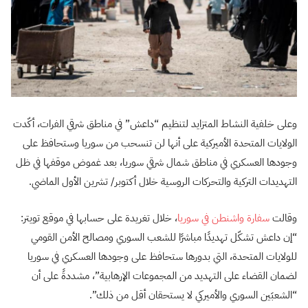
وعلى خلفية النشاط المتزايد لتنظيم “داعش” في مناطق شرقي الفرات، أكّدت
الولايات المتحدة الأميركية على أنها لن تنسحب من سوريا وستحافظ على
وجودها العسكري في مناطق شمال شرقي سوريا، بعد غموض موقفها في ظل
التهديدات التركية والتحركات الروسية خلال أكتوبر/ تشرين الأول الماضي.
وقالت
سفارة واشنطن في سوريا
، خلال تغريدة على حسابها في موقع تويتر:
“إن داعش تشكّل تهديدًا مباشرًا للشعب السوري ومصالح الأمن القومي
للولايات المتحدة، التي بدورها ستحافظ على وجودها العسكري في سوريا
لضمان القضاء على التهديد من المجموعات الإرهابية”، مشددةً على أن
“الشعبَين السوري والأميركي لا يستحقان أقل من ذلك”.