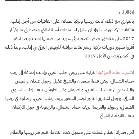
اتفاقيات
بالتوازي مع ذلك، كانت روسيا وتركيا تعملان على اتفاقيات من أجل إدلب،
فاتفقت تركيا وروسيا وإيران خلال اجتماعات أستانة التي وقعت في مايو/أيار
2017 على مناطق خفض تصعيد في سوريا من ضمنها إدلب وريفها، كما
أقروا تسيير دوريات تركية ونشر نقاط مراقبة للجيش التركي في إدلب، وبدأ ذلك
في أكتوبر/تشرين الأول 2017.
انتشرت نقاط المراقبة
التركية على ريفي حلب الغربي وإدلب إضافةً إلى ريف
حماة الشمالي، وهي قلعة سمعان والشيخ عقيل وجبل عندان والعيس
والراشدين بريف حلب الغربي، والصرمان وتل الطوقان بريف إدلب الجنوبي
الشرقي، وجبل اشتبرق التابع لجسر الشغور بريف إدلب الغربي، وصلوة في ريفها
الشمالي، ومورك والعريمة بريف حماة الشمالي، والزيتونة في جبل التركمان
بريف اللاذقية الشرقي.
لكن معارك النظام عملت على تعطيل هذه النقاط، فلم تعر روسيا والنظام