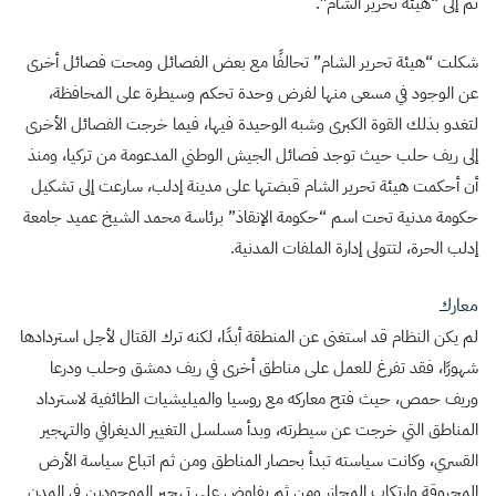
ثم إلى “هيئة تحرير الشام”.
شكلت “هيئة تحرير الشام” تحالفًا مع بعض الفصائل ومحت فصائل أخرى
عن الوجود في مسعى منها لفرض وحدة تحكم وسيطرة على المحافظة،
لتغدو بذلك القوة الكبرى وشبه الوحيدة فيها، فيما خرجت الفصائل الأخرى
إلى ريف حلب حيث توجد فصائل الجيش الوطني المدعومة من تركيا، ومنذ
أن أحكمت هيئة تحرير الشام قبضتها على مدينة إدلب، سارعت إلى تشكيل
حكومة مدنية تحت اسم “حكومة الإنقاذ” برئاسة محمد الشيخ عميد جامعة
إدلب الحرة، لتتولى إدارة الملفات المدنية.
معارك
لم يكن النظام قد استغنى عن المنطقة أبدًا، لكنه ترك القتال لأجل استردادها
شهورًا، فقد تفرغ للعمل على مناطق أخرى في ريف دمشق وحلب ودرعا
وريف حمص، حيث فتح معاركه مع روسيا والميليشيات الطائفية لاسترداد
المناطق التي خرجت عن سيطرته، وبدأ مسلسل التغيير الديغرافي والتهجير
القسري، وكانت سياسته تبدأ بحصار المناطق ومن ثم اتباع سياسة الأرض
المحروقة وارتكاب المجازر ومن ثم يفاوض على تهجير الموجودين في المدن