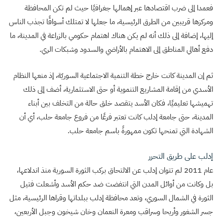
فعمدا إلى ضرب اقتصادها عبر إهمالها جغرافيًا حيث لم تكن المحافظة
ومركزها قريبين من الطرق الرئيسية، ما جعلها لا تمتلك أسواقًا تجذب الناس
إليها، إضافة إلى ذلك أنه لم يكن هناك اهتمام حكومي بالزراعة في المدينة، ما
دفع أهالي المناطق إلى الاهتمام بالأراضي والسدود وشبكات الري.
ثم إن المدينة كانت خارج خطة التنمية الاجتماعية السوريّة، إذ منعها النظام
الأسدي من إقامة المشاريع التنموية أو حتى الاستثمارية، أضف إلى ذلك
تهميشها تعليميًا، فكان الأسد يتقصد خلق حالة من التخلف بين أبناء
المدينة، حتى جامعة إدلب كانت تعتبر فرعًا من فروع جامعة حلب، أي أن
الشهادة التي تمنحها تكون ممهورةً باسم جامعة حلب.
إدلب على طريق التحرر
عام 2011 لم تتوان إدلب عن الالتحاق بركب الثورة السورية منذ اندلاعها،
بل وكانت من أوائل المدن التي انتفضت ضد حكم الأسد وأشعلت فتيل
الثورة في الشمال السوري، وتعد محافظة إدلب ببلداتها وقراها الرئيسية، مثل
جسر الشغور وأريحا وسراقب ومعرة النعمان وخان شيخون وجبل الأربعين،