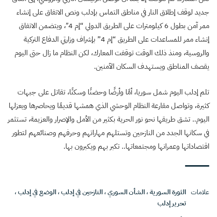
جديد لوقف إطلاق النار في مناطق التماس بإدلب ونص الاتفاق على إنشاء
ممر آمن بطول 6 كيلومترات على الطريق الدولي “إم 4″، ويتضمن الاتفاق
إنشاء ممر للمساعدات على الطريق “إم 4” بإشراف وزارتي الدفاع التركية
والروسية، ومنذ ذلك الوقت توقفت المعارك، لكن النظام ما زال حتى اليوم
يقصف المناطق ويستهدف السكان الآمنين.
تلم إدلب اليوم شمل سوريا، أمًا وأرضًا وحضنًا وسكنًا، تقاتل على جبهات
كثيرة، وتواصل مقارعة النظام الوحشي الذي همشها قديمًا ويحاصرها ويعزلها
اليوم.. تشق طريقها نحو نور الحرية بكثير من الأمل والإصرار والعزيمة، تستثمر
في سكانها الجدد من النازحين وتستلهم مهاراتهم وحرفهم وصنائعهم لتطور
اقتصاداتها وعمرانها ومجتمعاتها.. تكبر بهم ويكبرون بها.
علامات
الثورة السورية
،
الشأن السوري
،
النازحين في إدلب
،
الوضع في إدلب
،
تحرير إدلب