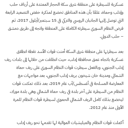
عسكرية للسيطرة على منطقة شرق سكة الحجاز الممتدة على أرياف حلب
وإدلب وحماة، علمًا بأن هذه المناطق تخضع لمذكرة خفض التصعيد الرابعة
التي توصل إليها الجانبان الروسي والتركي في 15 سبتمبر/أيلول 2017، ثم
فرض النظام السوري سيطرته الكاملة على المنطقة واتجه إلى طريق دمشق
– حلب الدولي.
بعد سيطرتها على منطقة شرق السكة أمنت قوات الأسد نقطة انطلاق
عسكرية باتجاه عمق محافظة إدلب، حيث انطلقت من خلالها إلى بلدات ريف
إدلب الجنوبي، وبالفعل سيطرت قوات النظام السوري على ريف حماة
الشمالي ومدينة خان شيخون بريف إدلب الجنوبي، بعد مواجهات مع
المعارضة المسلحة في أغسطس/آب عام 2019، بعد ذلك تمكنت قوات
النظام من السيطرة على آخر بلدة في ريف حماة الشمالي وهي بلدة مورك،
ليخضع بذلك كامل الريف الشمالي الحموي لسيطرة قوات النظام للمرة
الأولى منذ عام 2012.
أكملت قوات النظام والميليشيات الموالية لها تقدمها نحو ريف إدلب