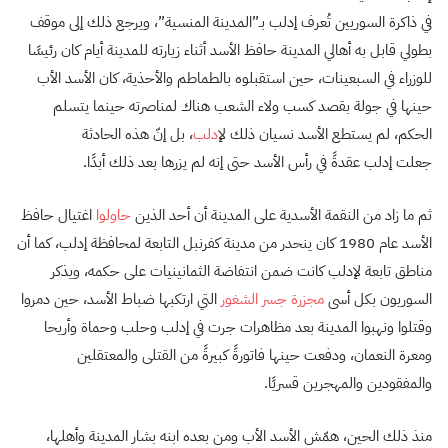
في ذاكرة السوريين تُعرف إدلب بـ”المدينة المنسية”، ويرجع ذلك إلى موقف
بطولي قابل به أهالي المدينة حافظ الأسد أثناء زيارته للمدينة أيام كان رئيسًا
للوزراء في السبعينات، حين استقبلوه بالطماطم والأحذية، كان الأسد الأب
حينها في جولة بقصد كسب ولاء الشعب هناك لمناصرته حينما يتسلم
الحكم، لم يستطع الأسد نسيان ذلك ل
إدلب
، بل إنّ هذه الحادثة
جعلت إدلب عقدةً في رأس الأسد حتى إنه لم يزرها بعد ذلك أبدًا.
ثم ما زاد من النقمة الأسدية على المدينة أن أحد الذين
حاولوا
اغتيال حافظ
الأسد عام 1980 كان ينحدر من مدينة كفرنبل التابعة لمحافظة إدلب، كما أن
مناطق تابعة لإدلب كانت ضمن انتفاضة الثمانينيات على حكمه، ويذكر
السوريون بكل أسى
مجزرة جسر الشغور
التي ارتكبها ضباط الأسد، حين دمروا
وقتلوا ونهبوا المدينة بعد مظاهرات جرت في إدلب وحلب وحماة وأريحا
ومعرة النعمان، ودفعت حينها فاتورةً كبيرةً من القتلى والمعتقلين
والمفقودين والمهجرين قسريًا.
منذ ذلك الحين، همّش الأسد الأب ومن بعده ابنه بشار المدينة وأهلها،