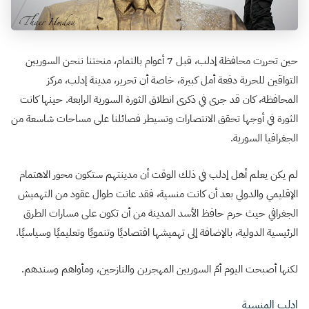
حين تحررت محافظة إدلب، قبل 7 أعوام بالتمام، منحتنا ننحن السوريين
التواقين للحرية دفعة أمل كبيرة، خاصة أن تحرير، مدينة إدلب، مركز
المحافظة، كان قد جرى في ذكرى انطلاق الثورة السورية الرابعة. حينها كانت
الثورة في أوجها تحقق الانتصارات وتسيطر فصائلنا على مساحات شاسعة من
الجغرافيا السورية.
لم يكن يعلم أهل إدلب في ذلك الوقت أن مدينتهم ستكون محور الاهتمام
الإقليمي والدولي بعد أن كانت منسية، فقد عانت طوال عقود من التهميش
الجغرافي حيث حرم حافظ الأسد المدينة من أن تكون على مسارات الطرق
الرئيسية الدولية، بالإضافة إلى تهميشها اقتصاديًا وتنمويًا وتعليميًا وسياسيًا.
لكنها أصبحت اليوم أمّ السوريين المهجرين والنازحين، ومأواهم وسندهم.
إدلب المنسية