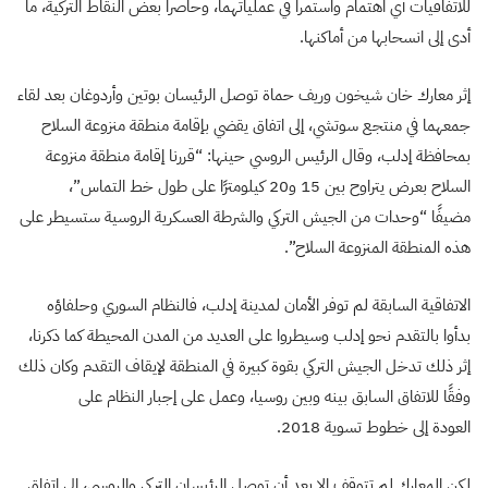
للاتفاقيات أي اهتمام واستمرا في عملياتهما، وحاصرا بعض النقاط التركية، ما
أدى إلى انسحابها من أماكنها.
إثر معارك خان شيخون وريف حماة توصل الرئيسان بوتين وأردوغان بعد لقاء
جمعهما في منتجع سوتشي، إلى اتفاق يقضي بإقامة منطقة منزوعة السلاح
بمحافظة إدلب، وقال الرئيس الروسي حينها: “قررنا إقامة منطقة منزوعة
السلاح بعرض يتراوح بين 15 و20 كيلومترًا على طول خط التماس”،
مضيفًا “وحدات من الجيش التركي والشرطة العسكرية الروسية ستسيطر على
هذه المنطقة المنزوعة السلاح”.
الاتفاقية السابقة لم توفر الأمان لمدينة إدلب، فالنظام السوري وحلفاؤه
بدأوا بالتقدم نحو إدلب وسيطروا على العديد من المدن المحيطة كما ذكرنا،
إثر ذلك تدخل الجيش التركي بقوة كبيرة في المنطقة لإيقاف التقدم وكان ذلك
وفقًا للاتفاق السابق بينه وبين روسيا، وعمل على إجبار النظام على
العودة إلى خطوط تسوية 2018.
لكن المعارك لم تتوقف إلا بعد أن توصل الرئيسان التركي والروسي، إلى اتفاق