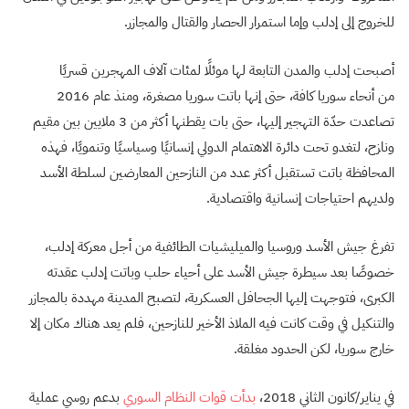
للخروج إلى إدلب وإما استمرار الحصار والقتال والمجازر.
أصبحت إدلب والمدن التابعة لها موئلًا لمئات آلاف المهجرين قسريًا
من أنحاء سوريا كافة، حتى إنها باتت سوريا مصغرة، ومنذ عام 2016
تصاعدت حدّة التهجير إليها، حتى بات يقطنها أكثر من 3 ملايين بين مقيم
ونازح، لتغدو تحت دائرة الاهتمام الدولي إنسانيًا وسياسيًا وتنمويًا، فهذه
المحافظة باتت تستقبل أكثر عدد من النازحين المعارضين لسلطة الأسد
ولديهم احتياجات إنسانية واقتصادية.
تفرغ جيش الأسد وروسيا والميليشيات الطائفية من أجل معركة إدلب،
خصوصًا بعد سيطرة جيش الأسد على أحياء حلب وباتت إدلب عقدته
الكبرى، فتوجهت إليها الجحافل العسكرية، لتصبح المدينة مهددة بالمجازر
والتنكيل في وقت كانت فيه الملاذ الأخير للنازحين، فلم يعد هناك مكان إلا
خارج سوريا، لكن الحدود مغلقة.
في يناير/كانون الثاني 2018،
بدأت قوات النظام السوري
بدعم روسي عملية