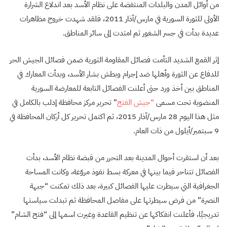
من أوائل المدن والبلدات المنتفضة على نظام الأسد بعد اندلاع الشرارة
الأولى للثورة السورية في مارس/آذار 2011، فلقد شهدت خروج مظاهرات
عديدة بدأت في جسر الشغور ثم امتدت إلى سائر المناطق.
إثر القمع الشديد التأمت فصائل المقاومة الثورية ضمن فصائل الجيش الحر
للدفاع عن الثورة وأهلها ضد إجرام وبطش بشار الأسد، وبدأت المعارك في
المناطق بين أخذ ورد حتى أعلنت الفصائل التابعة للمعارضة السورية
المنضوية تحت مسمى
“جيش الفتح
” تحرير مركز محافظة إدلب بالكامل في
مثل هذا اليوم 28 مارس/آذار 2015، ثم اكتمل تحرير كل أركان المحافظة في
9 سبتمبر/أيلول من ذات العام.
بعد أن استقرت أحوال المدينة بعد التحرر من قبضة نظام الأسد، بدأت
الفصائل تتناحر فيما بينها في معركة بسط نفوذ مروّعة، وكانت المساحة
الجغرافية التي سيطرت عليها الفصائل كبيرة، بعد ذلك تمكنت “جبهة
النصرة” من فرض سيطرتها على مفاصل المحافظة ثم تبدلت سياستها
تدريجيًا، فأعلنت انفكاكها عن تنظيم القاعدة وغيرت اسمها إلى “فتح الشام”