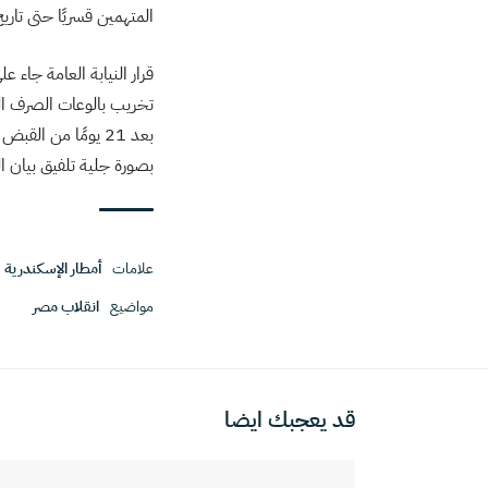
المتهمين قسريًا حتى تاريخ 24 أكتوبر 2015، إلى أن تم عرضهم على النيابة التي قررت حبسهم 15 
قرار النيابة العامة جاء 
تخريب بالوعات الصرف ال
بعد 21 يومًا من 
بصورة جلية تلفيق بيان الداخلية الاتهامات بحق 17 شخصًا 
علامات
أمطار الإسكندرية
،
مواضيع
انقلاب مصر
قد يعجبك ايضا