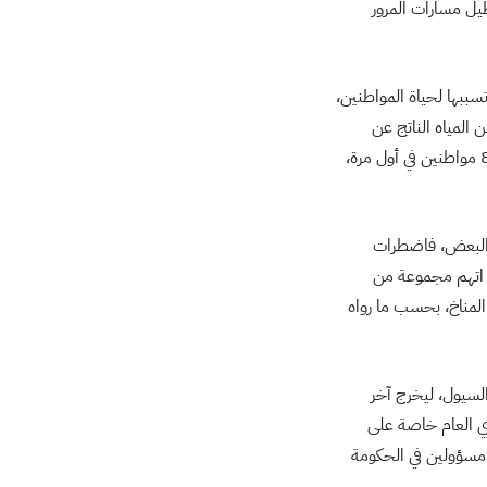
يل مسارات المرور
سببها لحياة المواطنين،
 المياه الناتج عن
السيول، كما استقال محافظ الإسكندرية على خلفية فشله في التعامل مع هذه الكارثة التي أودت بحياة 8 مواطنين في أول مرة،
ع البعض، فاضطرات
 اتهم مجموعة من
 المناخ، بحسب ما رواه
لسيول، ليخرج آخر
رأي العام خاصة على
ن مسؤولين في الحكومة