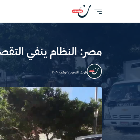
مصر: النظام ينفي التقصي
فريق التحرير
٧ نوفمبر ٢٠١٥