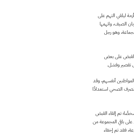
زمة ليلقي التهم على
بان الصيف، واتهمها
الجماعة، وهو رجل
 القبض على بعض
كل تقصير وفشل.
ف المواطنين أنفسهم، وقد
7 مليون جنيه لإصلاح شبكات الصرف الصحي استعدادًا
الداخلية فقد كان لها رأي آخر غير ذلك، فقد أرجعت مشكلة عدم تصريف مياه الأمطار إلى 17 شخصًا؛ تم إلقاء القبض
 على باقي المجموعة من
 عن المجموعة، فقد تم إخفاء