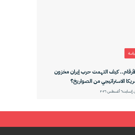
اسة
لأرقام.. كيف التهمت حرب إيران مخزون
ريكا الاستراتيجي من الصواريخ؟
 إنسايت
٦ أغسطس ٢٠٢٦