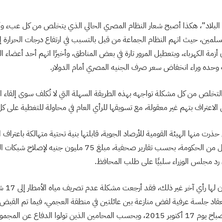
ي البلاد”، هكذا أصبح شعار النظام المصري الحالي الذي يتخلص من كل عبء وأ
لمين، حيث اتهم النظام الجماعة من قبل بالتسبب في ارتفاع درجات الحرارة إ
ان أزمة الكهرباء، وبتعطيل المرور تارة في بعض المناطق، وأخيرًا اتهم أحد أعضاء 
 وحده وراء انخفاض سعر صرف الجنيه المصري أمام الدولار.
تخلص من كل مشكلة تواجهه بهذه الطريقة السهلة التي لا تُكلف سوى إلقاء
الاعتراف بتهم غير معقولة، مع تسويقها للرأي العام في محاولة للتغطية على 
 حذرت منها الهيئة القومية للأرصاد الجوية، قابلتها بنية تحتية متهالكة باعترا
طالب المحافظ المستقيل من الحكومة، بحسب تقارير صحفية، مبلغ 5
 رد مجلس الوزراء سلبيًا على طلب المحافظ.
أما وزارة 
قاد جلسة عرفية لفض منازعة بين عائلتين في منطقة العجمي، فيما تم القبض
أماكن متفرقة ومختلفه صباح يوم 17 أكتوبر 2015، وبحسب المحامين الذين تولوا الدفاع