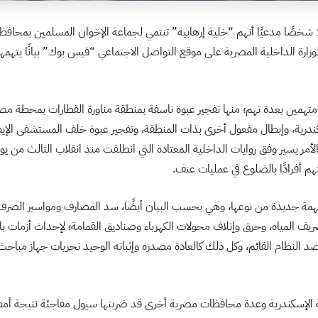
اعتقل الأمن المصري 17 شخصًا مدعيًا أنهم “خلية إرهابية” تنتمي لجماعة الإخوان المسلمين بمح
ارة الداخلية المصرية على موقع التواصل الاجتماعي “فيس بوك” بيانًا يتهمهم
وفق البيان هؤلاء الـ17 متهمين بعدة تهم؛ منها تفجير عبوة ناسفة بمنطقة مناورة القطارات بمح
ندرية، وإبطال مفعول أخرى بذات المنطقة، وتفجير عبوة خلف المستشفى الإيطا
الأمر يسير وفق روايات الداخلية المعتادة التي انطلقت منذ انقلاب الثالث من يو
هم أفرادًا بالضلوع في عمليات عنف.
همة جديدة من نوعها، وهي بحسب البيان أيضًا، سد المصارف ومواسير الصرف
ريف المياه، وحرق وإتلاف محولات الكهرباء وصناديق القمامة؛ لإحداث أزمات با
النظام القائم، وكل ذلك كالعادة مصدره وإثباته الوحيد تحريات جهاز مباحث
ة الإسكندرية وعدة محافظات مصرية أخرى قد ضربتها سيول مفاجئة نتيجة أ