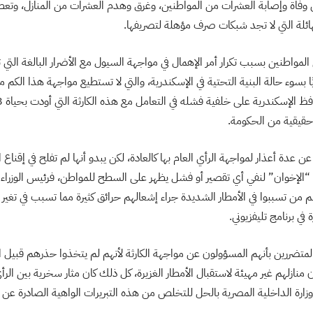
ى وفاة وإصابة العشرات من المواطنين، وغرق وهدم العشرات من المنازل، وتعط
ائلة التي لا تجد شبكات صرف مؤهلة لتصريفها.
مواطنين بسبب تكرار أمر الإهمال في مواجهة السيول مع الأضرار البالغة التي ت
 بسوء حالة البنية التحتية في الإسكندرية، والتي لا تستطيع مواجهة هذا الكم من
 حقيقية من الحكومة.
 عدة أعذار لمواجهة الرأي العام بها كالعادة، لكن يبدو أنها لم تفلح في إقنا
“الإخوان” لنفي أي تقصير أو فشل يظهر على السطح للمواطن، فرئيس الوزراء
هم من تسببوا في الأمطار الشديدة جراء إشعالهم حرائق كثيرة مما تسبب في تغير
في برنامج تليفزيوني.
متضررين بأنهم المسؤولون عن مواجهة الكارثة لأنهم لم يتخذوا حذرهم قبيل ا
ن منازلهم غير مهيئة لاستقبال الأمطار الغزيرة، كل ذلك كان مثار سخرية بين ال
ج وزارة الداخلية المصرية بالحل للتخلص من هذه التبريرات الواهية الصادرة ع