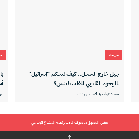
سياسة
سي
جيل خارج السجل.. كيف تتحكم “إسرائيل”
با
بالوجود القانوني للفلسطينيين؟
أم
سجود عوايص
٦ أغسطس ٢٠٢٦
نون
بعض الحقوق محفوظة تحت رخصة المشاع الإبداعي
↑