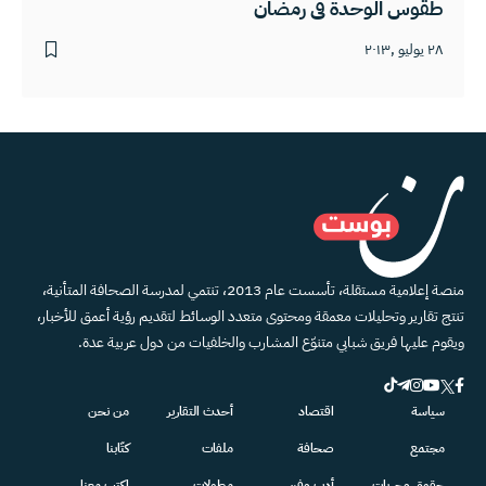
طقوس الوحدة في رمضان
٢٨ يوليو ,٢٠١٣
منصة إعلامية مستقلة، تأسست عام 2013، تنتمي لمدرسة الصحافة المتأنية،
تنتج تقارير وتحليلات معمقة ومحتوى متعدد الوسائط لتقديم رؤية أعمق للأخبار،
ويقوم عليها فريق شبابي متنوّع المشارب والخلفيات من دول عربية عدة.
سياسة
اقتصاد
أحدث التقارير
من نحن
مجتمع
صحافة
ملفات
كتّابنا
حقوق وحريات
أدب وفن
مطولات
اكتب معنا