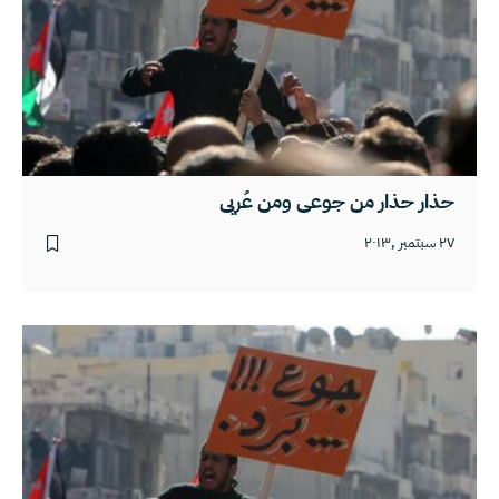
حذار حذار من جوعي ومن عُريي
٢٧ سبتمبر ,٢٠١٣