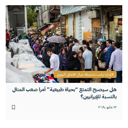
إدارة ترامب متخبطة حيال الاتفاق النووي
هل سيصبح التمتع “بحياة طبيعية” أمرا صعب المنال
بالنسبة للإيرانيين؟
١٢ مايو ,٢٠١٨