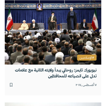
الإصلاحيين
نيويورك تايمز: روحاني يبدأ ولايته الثانية مع علامات
تدل على انصياعه للمحافظين
٧ أغسطس ,٢٠١٧