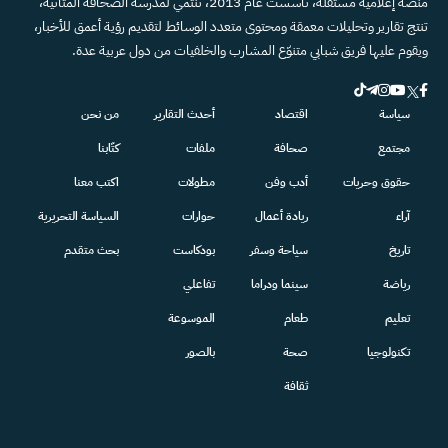
منصة إعلامية مستقلة، تأسست عام 2013، تنتمي لمدرسة الصحافة المتأنية،
تنتج تقارير وتحليلات معمقة ومحتوى متعدد الوسائط لتقديم رؤية أعمق للأخبار،
ويقوم عليها فريق شبابي متنوّع المشارب والخلفيات من دول عربية عدة.
سياسة
اقتصاد
أحدث التقارير
من نحن
مجتمع
صحافة
ملفات
كتّابنا
حقوق وحريات
أدب وفن
مطولات
اكتب معنا
آراء
ريادة أعمال
حوارات
السياسة التحريرية
تاريخ
سياحة وسفر
بودكاست
بحث متقدم
رياضة
سينما ودراما
تفاعلي
تعليم
طعام
الموسوعة
تكنولوجيا
صحة
بالصور
ثقافة