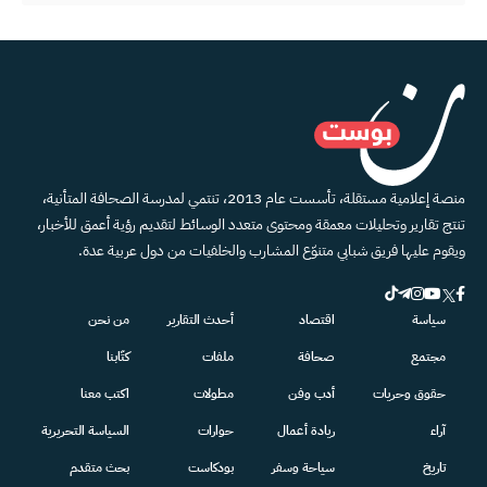
منصة إعلامية مستقلة، تأسست عام 2013، تنتمي لمدرسة الصحافة المتأنية،
تنتج تقارير وتحليلات معمقة ومحتوى متعدد الوسائط لتقديم رؤية أعمق للأخبار،
ويقوم عليها فريق شبابي متنوّع المشارب والخلفيات من دول عربية عدة.
سياسة
اقتصاد
أحدث التقارير
من نحن
مجتمع
صحافة
ملفات
كتّابنا
حقوق وحريات
أدب وفن
مطولات
اكتب معنا
آراء
ريادة أعمال
حوارات
السياسة التحريرية
تاريخ
سياحة وسفر
بودكاست
بحث متقدم