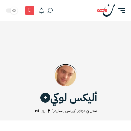
أليكس لوكي
محرر في موقع "بيزنس إنسايدر"