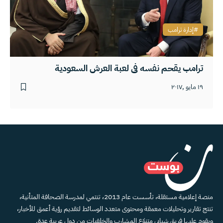
إدارة ترامب
ترامب يقحم نفسه في لعبة العرش السعودية
١٩ مايو ,٢٠١٧
منصة إعلامية مستقلة، تأسست عام 2013، تنتمي لمدرسة الصحافة المتأنية،
تنتج تقارير وتحليلات معمقة ومحتوى متعدد الوسائط لتقديم رؤية أعمق للأخبار،
ويقوم عليها فريق شبابي متنوّع المشارب والخلفيات من دول عربية عدة.