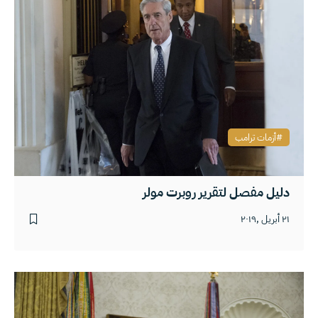
أزمات ترامب
دليل مفصل لتقرير روبرت مولر
٢١ أبريل ,٢٠١٩