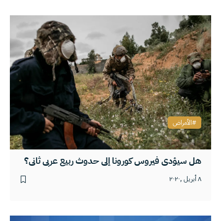
الأمراض
هل سيؤدي فيروس كورونا إلى حدوث ربيع عربي ثاني؟
٨ أبريل ,٢٠٢٠