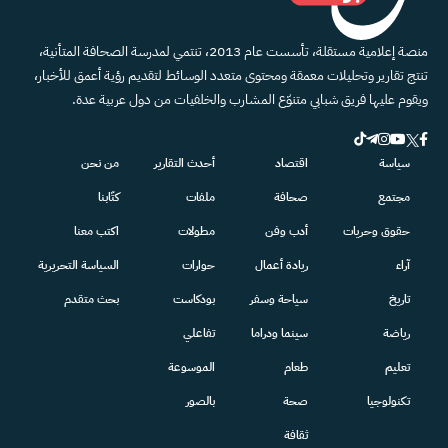
منصة إعلامية مستقلة، تأسست عام 2013، تنتمي لمدرسة الصحافة المتأنية،
تنتج تقارير وتحليلات معمقة ومحتوى متعدد الوسائط لتقديم رؤية أعمق للأخبار،
ويقوم عليها فريق شبابي متنوّع المشارب والخلفيات من دول عربية عدة.
سياسة
اقتصاد
أحدث التقارير
من نحن
مجتمع
صحافة
ملفات
كتّابنا
حقوق وحريات
أدب وفن
مطولات
اكتب معنا
آراء
ريادة أعمال
حوارات
السياسة التحريرية
تاريخ
سياحة وسفر
بودكاست
بحث متقدم
رياضة
سينما ودراما
تفاعلي
تعليم
طعام
الموسوعة
تكنولوجيا
صحة
بالصور
ثقافة