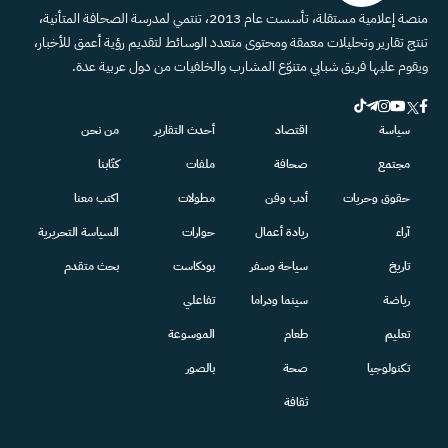
منصة إعلامية مستقلة، تأسست عام 2013، تنتمي لمدرسة الصحافة المتأنية،
تنتج تقارير وتحليلات معمقة ومحتوى متعدد الوسائط لتقديم رؤية أعمق للأخبار،
ويقوم عليها فريق شبابي متنوّع المشارب والخلفيات من دول عربية عدة.
سياسة
اقتصاد
أحدث التقارير
من نحن
مجتمع
صحافة
ملفات
كتّابنا
حقوق وحريات
أدب وفن
مطولات
اكتب معنا
آراء
ريادة أعمال
حوارات
السياسة التحريرية
تاريخ
سياحة وسفر
بودكاست
بحث متقدم
رياضة
سينما ودراما
تفاعلي
تعليم
طعام
الموسوعة
تكنولوجيا
صحة
بالصور
ثقافة