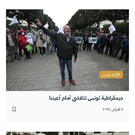
أزمة تونس
ديمقراطية تونس تتلاشى أمام أعيننا
٥ فبراير ,٢٠٢٢