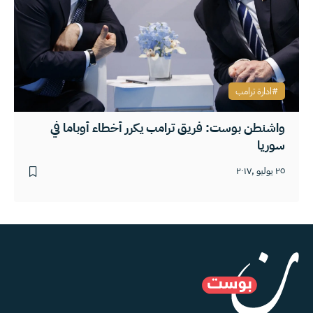
ادارة ترامب
واشنطن بوست: فريق ترامب يكرر أخطاء أوباما في
سوريا
٢٥ يوليو ,٢٠١٧