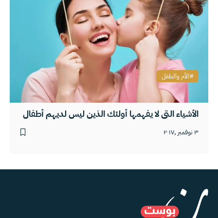
الأم والطفل
الأشياء التي لا يفهمها أولئك الذين ليس لديهم أطفال
٣ نوفمبر ,٢٠١٧