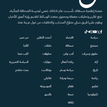
منصة إعلامية مستقلة، تأسست عام 2013، تنتمي لمدرسة الصحافة المتأنية،
تنتج تقارير وتحليلات معمقة ومحتوى متعدد الوسائط لتقديم رؤية أعمق للأخبار،
ويقوم عليها فريق شبابي متنوّع المشارب والخلفيات من دول عربية عدة.
سياسة
اقتصاد
أحدث التقارير
من نحن
مجتمع
صحافة
ملفات
كتّابنا
حقوق وحريات
أدب وفن
مطولات
اكتب معنا
آراء
ريادة أعمال
حوارات
السياسة التحريرية
تاريخ
سياحة وسفر
بودكاست
بحث متقدم
رياضة
سينما ودراما
تفاعلي
تعليم
طعام
الموسوعة
تكنولوجيا
صحة
بالصور
ثقافة