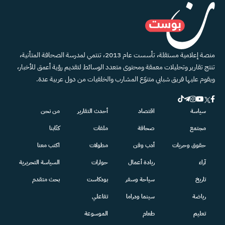
منصة إعلامية مستقلة، تأسست عام 2013، تنتمي لمدرسة الصحافة المتأنية،
تنتج تقارير وتحليلات معمقة ومحتوى متعدد الوسائط لتقديم رؤية أعمق للأخبار،
ويقوم عليها فريق شبابي متنوّع المشارب والخلفيات من دول عربية عدة.
سياسة
اقتصاد
أحدث التقارير
من نحن
مجتمع
صحافة
ملفات
كتّابنا
حقوق وحريات
أدب وفن
مطولات
اكتب معنا
آراء
ريادة أعمال
حوارات
السياسة التحريرية
تاريخ
سياحة وسفر
بودكاست
بحث متقدم
رياضة
سينما ودراما
تفاعلي
تعليم
طعام
الموسوعة