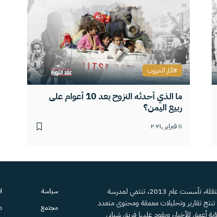
آثار الحروب
ما الذي أحدثه النزوح بعد 10 أعوام على
ربيع اليمن؟
١١ فبراير ,٢٠٢١
منصة إعلامية مستقلة، تأسست عام 2013، تنتمي لمدرسة
سياسة
ا
، تنتج تقارير وتحليلات معمقة ومحتوى متعدد
مجتمع
ص
ية أعمق للأخبار، ويقوم عليها فريق شبابي