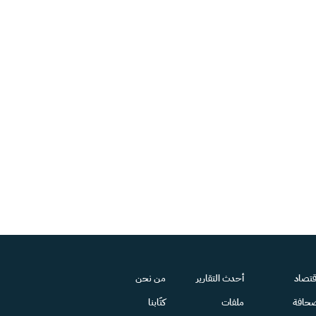
قتصاد
أحدث التقارير
من نحن
حافة
ملفات
كتّابنا