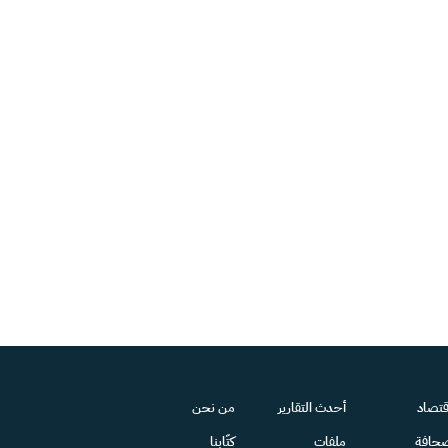
قتصاد
أحدث التقارير
من نحن
حافة
ملفات
كتّابنا