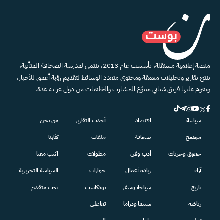
منصة إعلامية مستقلة، تأسست عام 2013، تنتمي لمدرسة الصحافة المتأنية،
تنتج تقارير وتحليلات معمقة ومحتوى متعدد الوسائط لتقديم رؤية أعمق للأخبار،
ويقوم عليها فريق شبابي متنوّع المشارب والخلفيات من دول عربية عدة.
سياسة
اقتصاد
أحدث التقارير
من نحن
مجتمع
صحافة
ملفات
كتّابنا
حقوق وحريات
أدب وفن
مطولات
اكتب معنا
آراء
ريادة أعمال
حوارات
السياسة التحريرية
تاريخ
سياحة وسفر
بودكاست
بحث متقدم
رياضة
سينما ودراما
تفاعلي