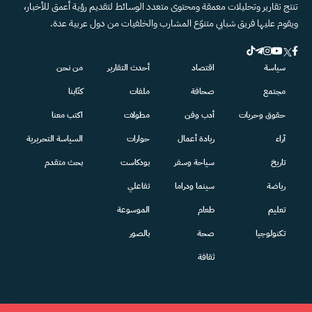
تنتج تقارير وتحليلات معمقة ومحتوى متعدد الوسائط لتقديم رؤية أعمق للأخبار،
ويقوم عليها فريق شبابي متنوّع المشارب والخلفيات من دول عربية عدة.
سياسة
اقتصاد
أحدث التقارير
من نحن
مجتمع
صحافة
ملفات
كتّابنا
حقوق وحريات
أدب وفن
مطولات
اكتب معنا
آراء
ريادة أعمال
حوارات
السياسة التحريرية
تاريخ
سياحة وسفر
بودكاست
بحث متقدم
رياضة
سينما ودراما
تفاعلي
تعليم
طعام
الموسوعة
تكنولوجيا
صحة
بالصور
ثقافة