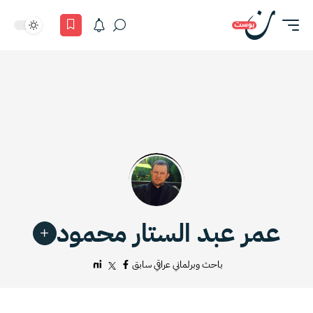
عمر عبد الستار محمود
باحث وبرلماني عراقي سابق