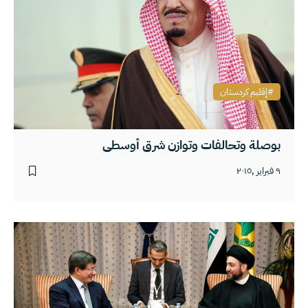
إقليم كردستان
بوصلة وتحالفات وتوازن شرق أوسطي
٩ فبراير ,٢٠١٥