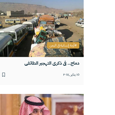
أزمة إنسانية في اليمن
دماج.. في ذكرى التهجير الطائفي
١٥ يناير ,٢٠١٧