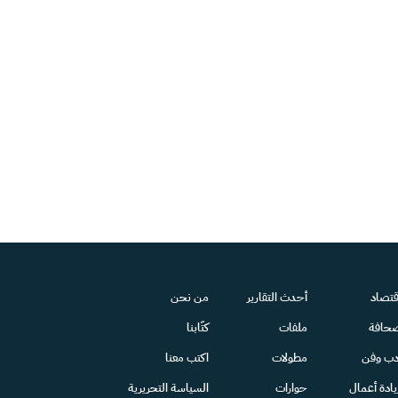
قتصاد
أحدث التقارير
من نحن
حافة
ملفات
كتّابنا
دب وفن
مطولات
اكتب معنا
يادة أعمال
حوارات
السياسة التحريرية