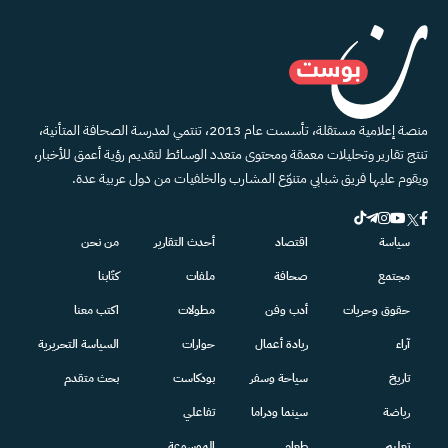
منصة إعلامية مستقلة، تأسست عام 2013، تنتمي لمدرسة الصحافة المتأنية،
تنتج تقارير وتحليلات معمقة ومحتوى متعدد الوسائط لتقديم رؤية أعمق للأخبار،
ويقوم عليها فريق شبابي متنوّع المشارب والخلفيات من دول عربية عدة.
سياسة
اقتصاد
أحدث التقارير
من نحن
مجتمع
صحافة
ملفات
كتّابنا
حقوق وحريات
أدب وفن
مطولات
اكتب معنا
آراء
ريادة أعمال
حوارات
السياسة التحريرية
تاريخ
سياحة وسفر
بودكاست
بحث متقدم
رياضة
سينما ودراما
تفاعلي
تعليم
طعام
الموسوعة