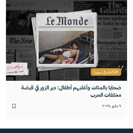
الألغام في سوريا
ضحايا بالمئات وأغلبهم أطفال: دير الزور في قبضة
مخلفات الحرب
٩ مايو ,٢٠٢٥