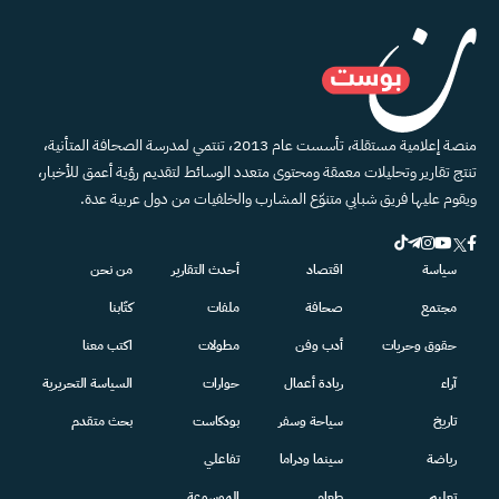
منصة إعلامية مستقلة، تأسست عام 2013، تنتمي لمدرسة الصحافة المتأنية،
تنتج تقارير وتحليلات معمقة ومحتوى متعدد الوسائط لتقديم رؤية أعمق للأخبار،
ويقوم عليها فريق شبابي متنوّع المشارب والخلفيات من دول عربية عدة.
سياسة
اقتصاد
أحدث التقارير
من نحن
مجتمع
صحافة
ملفات
كتّابنا
حقوق وحريات
أدب وفن
مطولات
اكتب معنا
آراء
ريادة أعمال
حوارات
السياسة التحريرية
تاريخ
سياحة وسفر
بودكاست
بحث متقدم
رياضة
سينما ودراما
تفاعلي
تعليم
طعام
الموسوعة