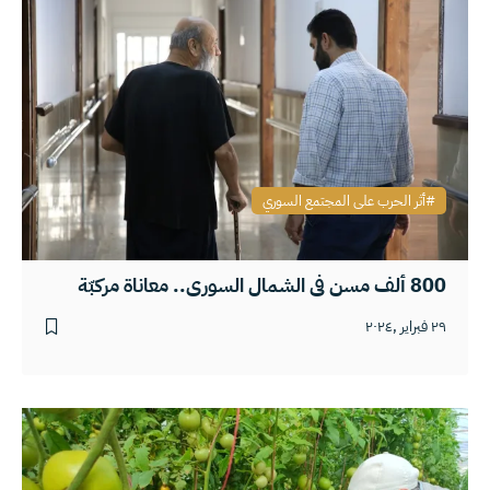
أثر الحرب على المجتمع السوري
800 ألف مسن في الشمال السوري.. معاناة مركبّة
٢٩ فبراير ,٢٠٢٤