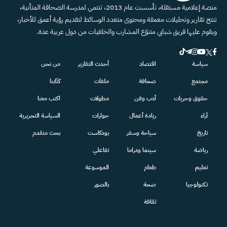
منصة إعلامية مستقلة، تأسست عام 2013، تنتمي لمدرسة الصحافة المتأنية،
تنتج تقارير وتحليلات معمقة ومحتوى متعدد الوسائط لتقديم رؤية أعمق للأخبار،
ويقوم عليها فريق شبابي متنوّع المشارب والخلفيات من دول عربية عدة.
سياسة
اقتصاد
أحدث التقارير
من نحن
مجتمع
صحافة
ملفات
كتّابنا
حقوق وحريات
أدب وفن
مطولات
اكتب معنا
آراء
ريادة أعمال
حوارات
السياسة التحريرية
تاريخ
سياحة وسفر
بودكاست
بحث متقدم
رياضة
سينما ودراما
تفاعلي
تعليم
طعام
الموسوعة
تكنولوجيا
صحة
بالصور
ثقافة