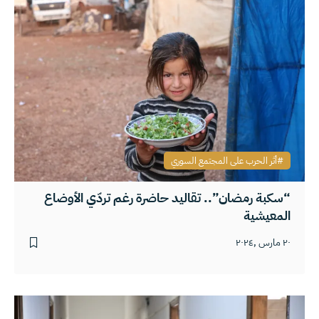
أثر الحرب على المجتمع السوري
“سكبة رمضان”.. تقاليد حاضرة رغم تردّي الأوضاع
المعيشية
٢٠ مارس ,٢٠٢٤