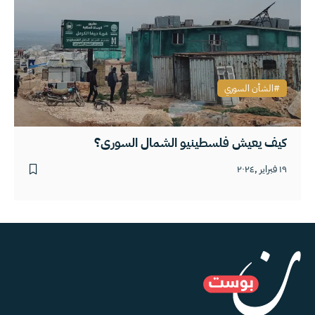
الشأن السوري
كيف يعيش فلسطينيو الشمال السوري؟
١٩ فبراير ,٢٠٢٤