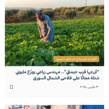
الإدارة المدنية في المناطق المحررة
“أزرعها قرب خيمتي”.. مهندس زراعي يوزّع مليوني
شتلة مجانًا على فلاحي الشمال السوري
٣٠ مارس ,٢٠٢٤