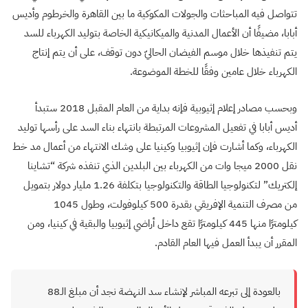
تتواصل فيه المباحثات والجولات المكوكية ما بين القاهرة والخرطوم وأديس
أبابا، مضيفًا أن الأعمال المدنية والميكانيكية الخاصة بتوليد الكهرباء للسد
يتم تنفيذها خلال موسم الفيضان الحاليّ دون توقف، على أن يتم إنتاج
الكهرباء خلال عامين وفقًا للخطة الموضوعة.
وبحسب مصادر إعلام إثيوبية فإنه بداية من العام المقبل 2018 ستبدأ
أديس أبابا في تفعيل المشروعات المرتبطة بانتهاء بناء السد على رأسها توليد
الكهرباء، وكما أشارت فإن إثيوبيا وكينيا على وشك الانتهاء من أعمال مد خط
نقل 2000 ميجا وات من الكهرباء بين البلدين الذي تنفذه شركة “تشاينا
إلكتريك” لتكنولوجيا الطاقة والتكنولوجيا بتكلفة 1.26 مليار دولار بتمويل
من مصرف التنمية الإفريقي بقدرة 500 كيلوفولت، وطول 1045
كيلومترًا منها 445 كيلومترًا تقع داخل أراضي إثيوبيا والبقية في كينيا، ومن
المقرر أن يبدأ العمل فيها العام القادم.
بالعودة إلى تبرعه المباشر لإنشاء سد النهضة نجد أن مبلغ الـ88