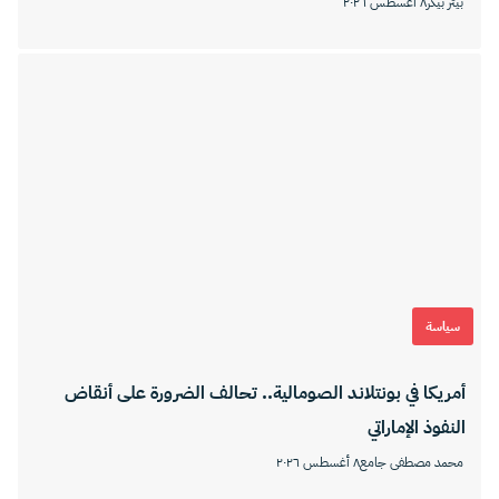
بيتر بيكر
٨ أغسطس ٢٠٢٦
سياسة
أمريكا في بونتلاند الصومالية.. تحالف الضرورة على أنقاض
النفوذ الإماراتي
محمد مصطفى جامع
٨ أغسطس ٢٠٢٦