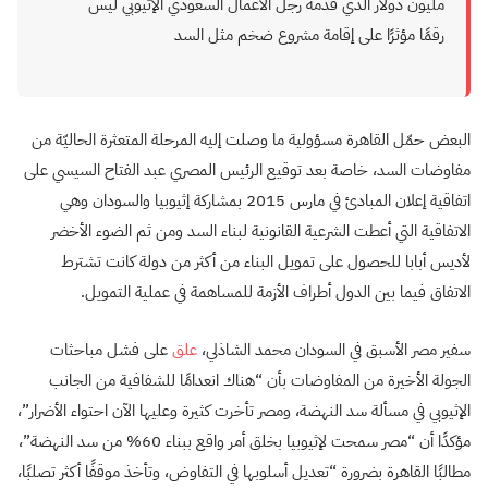
مليون دولار الذي قدمه رجل الأعمال السعودي الإثيوبي ليس
رقمًا مؤثرًا على إقامة مشروع ضخم مثل السد
البعض حمّل القاهرة مسؤولية ما وصلت إليه المرحلة المتعثرة الحاليّة من
مفاوضات السد، خاصة بعد توقيع الرئيس المصري عبد الفتاح السيسي على
اتفاقية إعلان المبادئ في مارس 2015 بمشاركة إثيوبيا والسودان وهي
الاتفاقية التي أعطت الشرعية القانونية لبناء السد ومن ثم الضوء الأخضر
لأديس أبابا للحصول على تمويل البناء من أكثر من دولة كانت تشترط
الاتفاق فيما بين الدول أطراف الأزمة للمساهمة في عملية التمويل.
سفير مصر الأسبق في السودان محمد الشاذلي،
علق
على فشل مباحثات
الجولة الأخيرة من المفاوضات بأن “هناك انعدامًا للشفافية من الجانب
الإثيوبي في مسألة سد النهضة، ومصر تأخرت كثيرة وعليها الآن احتواء الأضرار”،
مؤكدًا أن “مصر سمحت لإثيوبيا بخلق أمر واقع ببناء 60% من سد النهضة”،
مطالبًا القاهرة بضرورة “تعديل أسلوبها في التفاوض، وتأخذ موقفًا أكثر تصلبًا،