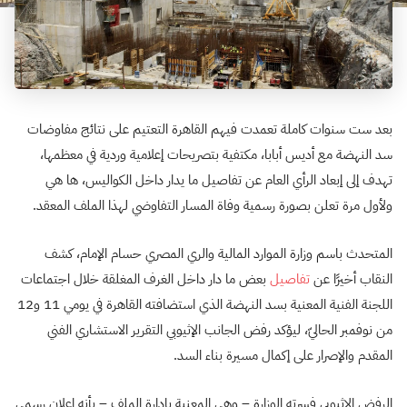
بعد ست سنوات كاملة تعمدت فيهم القاهرة التعتيم على نتائج مفاوضات
سد النهضة مع أديس أبابا، مكتفية بتصريحات إعلامية وردية في معظمها،
تهدف إلى إبعاد الرأي العام عن تفاصيل ما يدار داخل الكواليس، ها هي
ولأول مرة تعلن بصورة رسمية وفاة المسار التفاوضي لهذا الملف المعقد.
المتحدث باسم وزارة الموارد المالية والري المصري حسام الإمام، كشف
النقاب أخيرًا عن
تفاصيل
بعض ما دار داخل الغرف المغلقة خلال اجتماعات
اللجنة الفنية المعنية بسد النهضة الذي استضافته القاهرة في يومي 11 و12
من نوفمبر الحاليّ، ليؤكد رفض الجانب الإثيوبي التقرير الاستشاري الفني
المقدم والإصرار على إكمال مسيرة بناء السد.
الرفض الإثيوبي فسرته الوزارة – وهي المعنية بإدارة الملف – بأنه إعلان رسمي