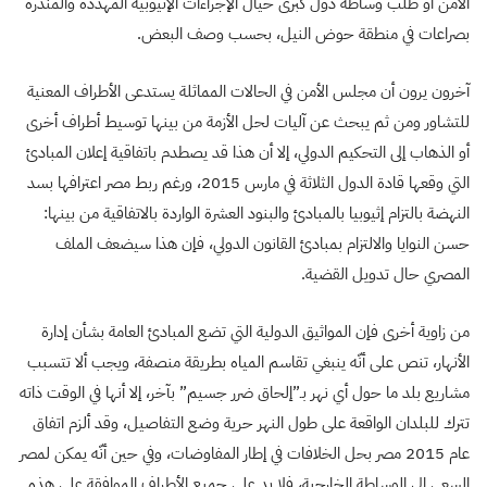
الأمن أو طلب وساطة دول كبرى حيال الإجراءات الإثيوبية المهددة والمنذرة
بصراعات في منطقة حوض النيل، بحسب وصف البعض.
آخرون يرون أن مجلس الأمن في الحالات المماثلة يستدعى الأطراف المعنية
للتشاور ومن ثم يبحث عن آليات لحل الأزمة من بينها توسيط أطراف أخرى
أو الذهاب إلى التحكيم الدولي، إلا أن هذا قد يصطدم باتفاقية إعلان المبادئ
التي وقعها قادة الدول الثلاثة في مارس 2015، ورغم ربط مصر اعترافها بسد
النهضة بالتزام إثيوبيا بالمبادئ والبنود العشرة الواردة بالاتفاقية من بينها:
حسن النوايا والالتزام بمبادئ القانون الدولي، فإن هذا سيضعف الملف
المصري حال تدويل القضية.
من زاوية أخرى فإن المواثيق الدولية التي تضع المبادئ العامة بشأن إدارة
الأنهار، تنص على أنّه ينبغي تقاسم المياه بطريقة منصفة، ويجب ألا تتسبب
مشاريع بلد ما حول أي نهر بـ”إلحاق ضرر جسيم” بآخر، إلا أنها في الوقت ذاته
تترك للبلدان الواقعة على طول النهر حرية وضع التفاصيل، وقد ألزم اتفاق
عام 2015 مصر بحل الخلافات في إطار المفاوضات، وفي حين أنّه يمكن لمصر
السعي إلى الوساطة الخارجية، فلا بد على جميع الأطراف الموافقة على هذه