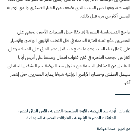
الوساطة، وهو نفس السبب الذي يضعف من الخيار العسكري والذي لوح به
البعض أكثر من مرة قبل ذلك.
تراجع الدبلوماسية المصرية إفريقيًا خلال السنوات الأخيرة يخشى على
المصريين دفع ثمنه الفترة القادمة في ظل التعنت الإثيوبي الواضح والإصرار
على إكمال بناء السد، وهو ما يضع مستقبل مصر المائي على المحك، وعلى
افتراض نجحت القاهرة في فتح قنوات اتصال وضغط على أديس أبابا
للتقليل من المخاطر الناجمة عن دخول سد النهضة حيز التشغيل الحقيقي
سيظل العطش وخسارة الأراضي الزراعية شبحًا يطارد المصريين حتى إشعار
آخر.
علامات
أزمة سد النهضة
،
الأزمة الخليجية القطرية
،
الأمن المائي لمصر
،
العلاقات المصرية الإثيوبية
،
العلاقات المصرية السودانية
مواضيع
سد النهضة