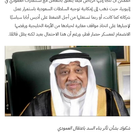
الممكن أن تلجأ إليها الرياض فيما يتعلق بالتعامل مع استثمارات العمودي في
إثيوبيا، حيث ذهب إلى إمكانية توجيه السلطات السعودية باستمرار عمل
شركاته كما كانت، أو ربما تستغلها من أجل الضغط على أديس أبابا سياسيًا
لإجبارها على اتخاذ مواقف مغايرة لحيادها من الأزمة الخليجية ورفضها
الانضمام لمعسكر حصار قطر، ورغم أن هذا الاحتمال بعيد لكنه يظل قائمًا.
شكوك بشأن تأثر بناء السد باعتقال العمودي