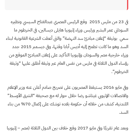
في 23 من مارس 2015 وقع الرئيس المصري عبدالفتاح السيسي ونظيره
السوداني عمر البشير ورئيس وزراء إثيوبيا هايلى ديسالين، في الخرطوم ما
سمي بوثيقة “إعلان مبادئ سد النهضة” والتي أعطت الشرعية القانونية لبناء
السد وهو ما كانت تطمح إليه أديس أبابا وقتها، وفي ديسمبر 2015 جدد
وزراء خارجية مصر والسودان وإثيوبيا التأكيد على إعلان المبادئ الموقع من
رؤساء الدول الثلاثة في مارس من نفس العام عبر وثيقة أطلق عليها “وثيقة
الخرطوم”.
وفي مايو 2016 يستيقظ المصريون على تصريح صادم أعلن عنه وزير الإعلام
والاتصالات الإثيوبي غيتاشو رضا خلال حوار له مع صحيفة “الشرق الأوسط”
اللندنية، كشف من خلاله أن حكومة بلاده توشك على إكمال 70% من بناء
السد.
وبعد عام تقريبًا وفي مايو 2017 وقع خلاف بين الدول الثلاثة (مصر – إثيوبيا