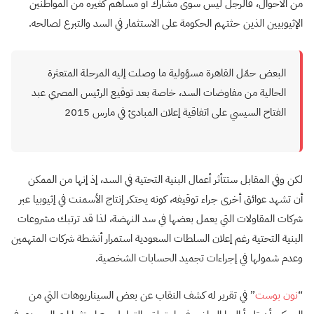
من الأحوال، فالرجل ليس سوى مشارك أو مساهم كغيره من المواطنين
الإثيوبيين الذين حثتهم الحكومة على الاستثمار في السد والتبرع لصالحه.
البعض حمّل القاهرة مسؤولية ما وصلت إليه المرحلة المتعثرة
الحالية من مفاوضات السد، خاصة بعد توقيع الرئيس المصري عبد
الفتاح السيسي على اتفاقية إعلان المبادئ في مارس 2015
لكن وفي المقابل ستتأثر أعمال البنية التحتية في السد، إذ إنها من الممكن
أن تشهد عوائق أخرى جراء توقيفه، كونه يحتكر إنتاج الأسمنت في إثيوبيا عبر
شركات المقاولات التي يعمل بعضها في سد النهضة، لذا قد ترتبك مشروعات
البنية التحتية رغم إعلان السلطات السعودية استمرار أنشطة شركات المتهمين
وعدم شمولها في إجراءات تجميد الحسابات الشخصية.
“
نون بوست
” في تقرير له كشف النقاب عن بعض السيناريوهات التي من