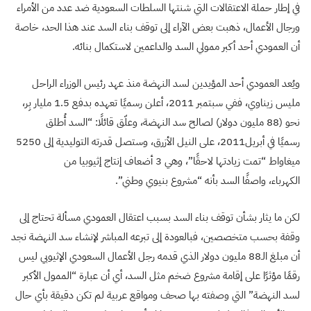
في إطار حملة الاعتقالات التي شنتها السلطات السعودية ضد عدد من الأمراء
ورجال الأعمال، ذهبت بعض الآراء إلى توقف بناء السد عند هذا الحد، خاصة
أن العمودي أحد أكبر ممولي السد والداعمين لاستكمال بنائه.
ويُعد العمودي أحد المؤيدين لسد النهضة منذ عهد رئيس الوزراء الراحل
مليس زيناوي، ففي سبتمبر 2011، أعلن رسميًا تعهده بدفع 1.5 مليار بِر،
نحو (88 مليون دولار) لصالح سد النهضة، وعلّق قائلًا: “السد أُطلق
رسميًا في أبريل2011، على النيل الأزرق، وستصل قدرته التوليدية إلى 5250
ميغاواط “تمت زيادتها لاحقًا”، وهي 3 أضعاف إنتاج إثيوبيا من
الكهرباء، واصفًا السد بأنه “مشروع بنيوي وطني”.
لكن ما يثار بشأن توقف بناء السد بسبب اعتقال العمودي مسألة تحتاج إلى
وقفة بحسب متخصصين، فبالعودة إلى تبرعه المباشر لإنشاء سد النهضة نجد
أن مبلغ الـ88 مليون دولار الذي قدمه رجل الأعمال السعودي الإثيوبي ليس
رقمًا مؤثرًا على إقامة مشروع ضخم مثل السد، أي أن عبارة “الممول الأكبر
لسد النهضة” التي وصفته بها صحف ومواقع عربية لم تكن دقيقة بأي حال