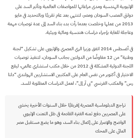
الإثيوبية الهندسية ومدى مراعاتها للمواصفات العالمية وتأثير السد على
دولتي المصب السودان ومصر، لتنتهي بعد عام تقريبًا وبالتحديد في مايو
2013 من عملها وخلصت بعدما رأت بدء بناء السد إلى عدة توصيات مهمة
وعاجلة للغاية بإجراء دراسات هندسية ومائية وبيئية.
في أغسطس 2014 اتفق وزيرا الري المصري والإثيوبي على تشكيل “لجنة
وطنية” من 12 مفاوضًا من الدولتين بجانب السودان، لتنفيذ توصيات
اللجنة الدولية المشكلة في 2012 من خلال مكتب استشاري عالمي، ليقع
الاختيار في أكتوبر من نفس العام على المكتبين الاستشاريين الهولندي “دلتا
رس” والمكتب الفرنسي “بي آر إل”، لعمل الدراسات المطلوبة للسد.
تراجع الدبلوماسية المصرية إفريقيًا خلال السنوات الأخيرة يخشى
على المصريين دفع ثمنه الفترة القادمة في ظل التعنت الإثيوبي
الواضح والإصرار على إكمال بناء السد، وهو ما يضع مستقبل مصر
المائي على المحك