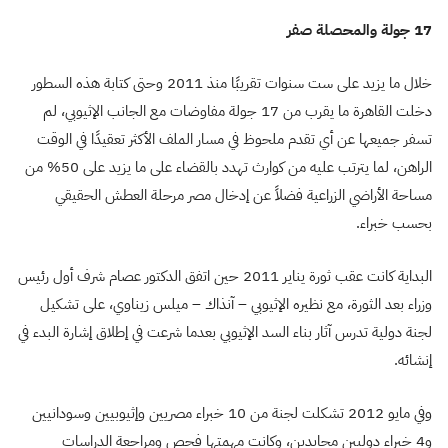
17 جولة والمحصلة صفر
خلال ما يزيد على ست سنوات تقريبًا منذ 2011 وحتى كتابة هذه السطور
دخلت القاهرة ما يقرب من 17 جولة مفاوضات مع الجانب الإثيوبي، لم
تسفر جميعها عن أي تقدم ملحوظ في مسار الملف الأكثر تعقيدًا في الوقت
الراهن، لما يترتب عليه من كوارث تهدد بالقضاء على ما يزيد على 50% من
مساحة الأراضي الزراعية فضلاً عن إدخال مصر مرحلة العطش الحقيقي
بحسب خبراء.
البداية كانت عقب ثورة يناير 2011 حين اتفق الدكتور عصام شرف أول رئيس
وزراء بعد الثورة، مع نظيره الإثيوبي – آنذاك – ميلس زيناوي، على تشكيل
لجنة دولية تدرس آثار بناء السد الإثيوبي بعدما شرعت في إطلاق إشارة البدء في
إنشائه.
وفي مايو 2012 تشكلت لجنة من 10 خبراء مصريين وإثيوبيين وسودانيين
و4 خبراء دوليين محايدين، وكانت مهمتها فحص ومراجعة الدراسات