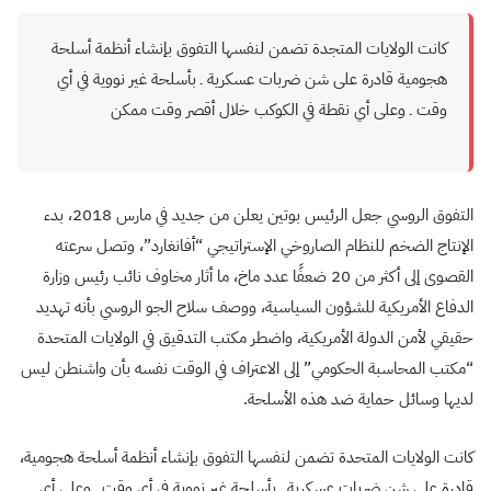
كانت الولايات المتجدة تضمن لنفسها التفوق بإنشاء أنظمة أسلحة
هجومية قادرة على شن ضربات عسكرية ـ بأسلحة غير نووية في أي
وقت ـ وعلى أي نقطة في الكوكب خلال أقصر وقت ممكن
التفوق الروسي جعل الرئيس بوتين يعلن من جديد في مارس 2018، بدء
الإنتاج الضخم للنظام الصاروخي الإستراتيجي “أفانغارد”، وتصل سرعته
القصوى إلى أكثر من 20 ضعفًا عدد ماخ، ما أثار مخاوف نائب رئيس وزارة
الدفاع الأمريكية للشؤون السياسية، ووصف سلاح الجو الروسي بأنه تهديد
حقيقي لأمن الدولة الأمريكية، واضطر مكتب التدقيق في الولايات المتحدة
“مكتب المحاسبة الحكومي” إلى الاعتراف في الوقت نفسه بأن واشنطن ليس
لديها وسائل حماية ضد هذه الأسلحة.
كانت الولايات المتحدة تضمن لنفسها التفوق بإنشاء أنظمة أسلحة هجومية،
قادرة على شن ضربات عسكرية ـ بأسلحة غير نووية في أي وقت ـ وعلى أي