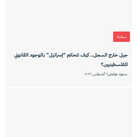
سياسة
جيل خارج السجل.. كيف تتحكم “إسرائيل” بالوجود القانوني
للفلسطينيين؟
سجود عوايص
٦ أغسطس ٢٠٢٦