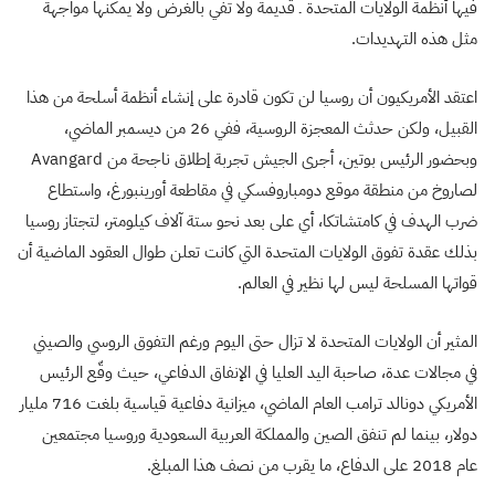
فيها أنظمة الولايات المتحدة ـ قديمة ولا تفي بالغرض ولا يمكنها مواجهة
مثل هذه التهديدات.
اعتقد الأمريكيون أن روسيا لن تكون قادرة على إنشاء أنظمة أسلحة من هذا
القبيل، ولكن حدثث المعجزة الروسية، ففي 26 من ديسمبر الماضي،
وبحضور الرئيس بوتين، أجرى الجيش تجربة إطلاق ناجحة من
Avangard
لصاروخ من منطقة موقع دومباروفسكي في مقاطعة أورينبورغ، واستطاع
ضرب الهدف في كامتشاتكا، أي على بعد نحو ستة آلاف كيلومتر، لتجتاز روسيا
بذلك عقدة تفوق الولايات المتحدة التي كانت تعلن طوال العقود الماضية أن
قواتها المسلحة ليس لها نظير في العالم.
المثير أن الولايات المتحدة لا تزال حتى اليوم ورغم التفوق الروسي والصيني
في مجالات عدة، صاحبة اليد العليا في الإنفاق الدفاعي، حيث وقّع الرئيس
الأمريكي دونالد ترامب العام الماضي، ميزانية دفاعية قياسية بلغت 716 مليار
دولار، بينما لم تنفق الصين والمملكة العربية السعودية وروسيا مجتمعين
عام 2018 على الدفاع، ما يقرب من نصف هذا المبلغ.