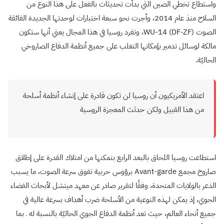
واستطاع تخطي الصين التي بدأت تحديثات بالفعل على هذا النوع من
السلاح منذ عام 2014، وأجرت نحو سبعة اختبارات لوحدتها الجديدة الفائقة
الصوت
WU-14 (DF-ZF
)، وتفرد روسيا في هذا المجال يعني أنها ستكون
مالكة لوسائل تدمير بإمكانها التغلب على جميع أنظمة الدفاع الصاروخي
الحاليّة.
اعتقد الأمريكيون أن روسيا لن تكون قادرة على إنشاء أنظمة أسلحة
من هذا القبيل ولكن حدثث المعجزة الروسية
استطاعت روسيا اللحاق بالبعد الرابع بتمكنها من امتلاك القدرة على إطلاق
صاروخ مجمع
Avant-garde
برؤوس حربية تفوق سرعة الصوت، ما يسبب
الذعر بالولايات المتحدة، وفقًا لتقرير صادر عن معهد ميتشل لأبحاث الفضاء
الجوي، إذ يمكن لهذه النوعية من الأسلحة ضرب أهداف بسرعة عالية في
جميع أنحاء العالم، حيث تعد أنظمة الدفاع الجوي الحاليّة بالنسبة له ـ بما