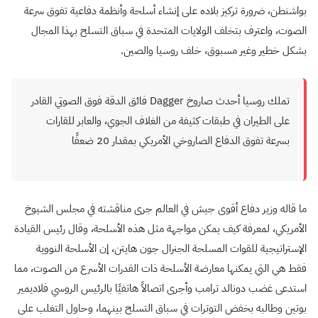
بواشنطن، ضرورة تركيز بلاده على إنشاء أسلحة وأنظمة دفاعية تفوق سرعة
الصوت، واعترف بتخلف الولايات المتحدة في سباق التسلح بهذا المجال
بشكل خطير وغير مسبوق، خلف روسيا والصين.
تملك روسيا أحدث صاروخ
Dagger
فائق الدقة فوق الصوتي القادر
على الطيران في طبقات كثيفة من الغلاف الجوي، والعابر للقارات
بسرعة تفوق الدفاع الصاروخي الأمريكي بمقدار 20 ضعفًا
ما قاله وزير دفاع أقوى جيش في العالم جرى مناقشته في مجلس الشيوخ
الأمريكي، لمعرفة كيف يمكن مواجهة مثل هذه الأسلحة، وقال رئيس القيادة
الإستراتيجية للقوات المسلحة الجنرال جون هايتن، إن الأسلحة النووية
فقط هي التي يمكنها معارضة الأسلحة ذات القدرات الأسرع من الصوت، مما
استدعى غضب دونالد ترامب وأجرى اتصالاً هاتفيًا بالرئيس الروسي فلاديمير
بوتين وطالبه بخفض التوترات في سباق التسلح بينهما، وحاول التغلب على