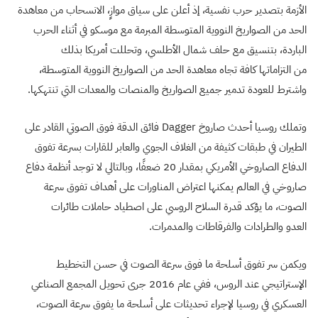
الأزمة بتصدير حرب نفسية، إذ أعلن على سياق موازٍ، الانسحاب من معاهدة
الحد من الصواريخ النووية المتوسطة المبرمة مع موسكو في أثناء الحرب
الباردة، بتنسيق مع حلف شمال الأطلسي، وتحللت أمريكا بذلك
من التزاماتها كافة تجاه معاهدة الحد من الصواريخ النووية المتوسطة،
واشترط للعودة تدمير جميع الصواريخ والمنصات والمعدات التي تنتهكها.
وتملك روسيا أحدث صاروخ
Dagger
فائق الدقة فوق الصوتي القادر على
الطيران في طبقات كثيفة من الغلاف الجوي والعابر للقارات بسرعة تفوق
الدفاع الصاروخي الأمريكي بمقدار 20 ضعفًا، وبالتالي لا توجد أنظمة دفاع
صاروخي في العالم يمكنها اعتراض المناورات على أهداف تفوق سرعة
الصوت، ما يؤكد قدرة السلاح الروسي على اصطياد حاملات طائرات
العدو والطرادات والفرقاطات والمدمرات.
ويكمن سر تفوق أسلحة ما فوق سرعة الصوت في حسن التخطيط
الإستراتيجي عند الروس، ففي عام 2016 جرى تحويل المجمع الصناعي
العسكري في روسيا لإجراء تحديثات على أسلحة ما يفوق سرعة الصوت،