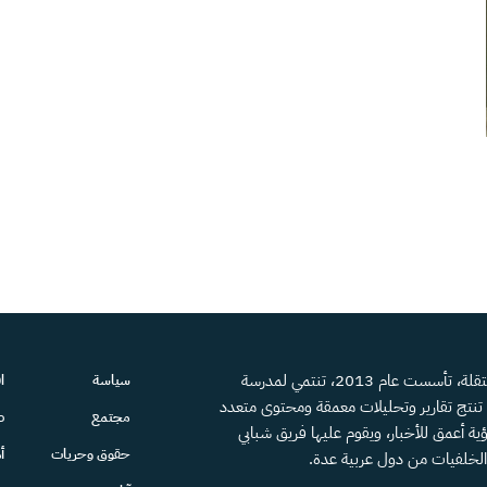
منصة إعلامية مستقلة، تأسست عام 2013، تنتمي لمدرسة
سياسة
ا
، تنتج تقارير وتحليلات معمقة ومحتوى متعدد
مجتمع
ص
ية أعمق للأخبار، ويقوم عليها فريق شبابي
حقوق وحريات
أ
الخلفيات من دول عربية عدة.