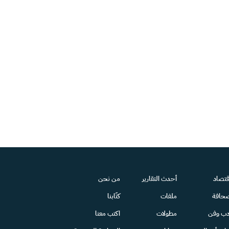
قتصاد
أحدث التقارير
من نحن
حافة
ملفات
كتّابنا
دب وفن
مطولات
اكتب معنا