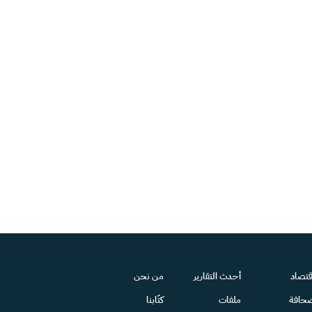
قتصاد
أحدث التقارير
من نحن
حافة
ملفات
كتّابنا