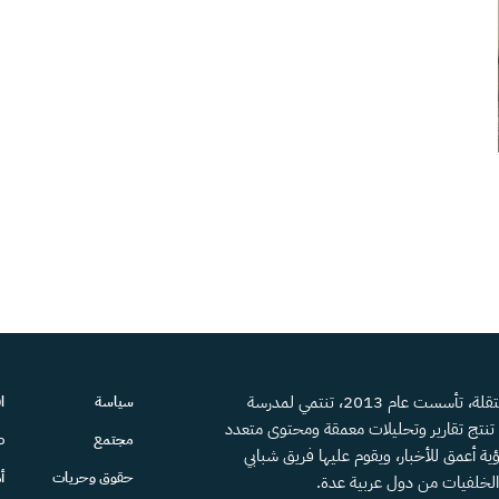
منصة إعلامية مستقلة، تأسست عام 2013، تنتمي لمدرسة
سياسة
ا
، تنتج تقارير وتحليلات معمقة ومحتوى متعدد
مجتمع
ص
ية أعمق للأخبار، ويقوم عليها فريق شبابي
حقوق وحريات
أ
الخلفيات من دول عربية عدة.