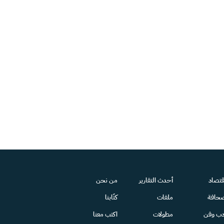
قتصاد
أحدث التقارير
من نحن
حافة
ملفات
كتّابنا
دب وفن
مطولات
اكتب معنا