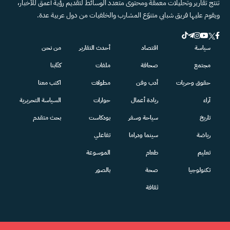
تنتج تقارير وتحليلات معمقة ومحتوى متعدد الوسائط لتقديم رؤية أعمق للأخبار،
ويقوم عليها فريق شبابي متنوّع المشارب والخلفيات من دول عربية عدة.
سياسة
اقتصاد
أحدث التقارير
من نحن
مجتمع
صحافة
ملفات
كتّابنا
حقوق وحريات
أدب وفن
مطولات
اكتب معنا
آراء
ريادة أعمال
حوارات
السياسة التحريرية
تاريخ
سياحة وسفر
بودكاست
بحث متقدم
رياضة
سينما ودراما
تفاعلي
تعليم
طعام
الموسوعة
تكنولوجيا
صحة
بالصور
ثقافة