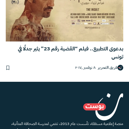
بدعوى التطبيع.. فيلم “القضية رقم 23” يثير جدلًا في
تونس
فريق التحرير
٨ نوفمبر ,٢٠١٧
منصة إعلامية مستقلة، تأسست عام 2013، تنتمي لمدرسة الصحافة المتأنية،