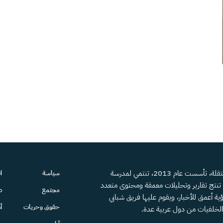
منصة إعلامية مستقلة، تأسست عام 2013، تنتمي لمدرسة
سياسة
ا
، تنتج تقارير وتحليلات معمقة ومحتوى متعدد
مجتمع
ص
ية أعمق للأخبار، ويقوم عليها فريق شبابي
حقوق وحريات
أ
الخلفيات من دول عربية عدة.