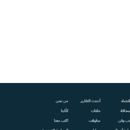
قتصاد
أحدث التقارير
من نحن
حافة
ملفات
كتّابنا
دب وفن
مطولات
اكتب معنا