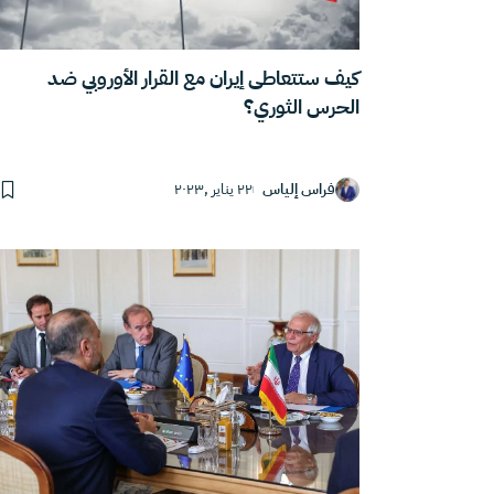
كيف ستتعاطى إيران مع القرار الأوروبي ضد
الحرس الثوري؟
فراس إلياس
٢٢ يناير ,٢٠٢٣