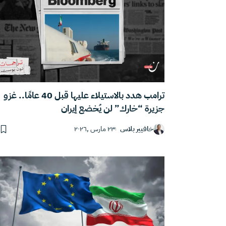
ترامب هدد بالاستيلاء عليها قبل 40 عامًا.. غزو
جزيرة “خارك” لن يُخضع إيران
خافيير بلاس
٢٣ مارس ,٢٠٢٦