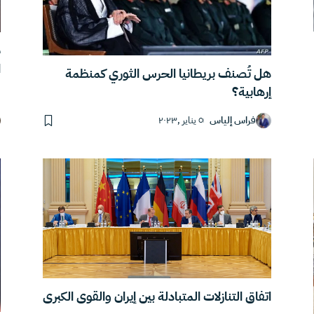
م
ا
هل تُصنف بريطانيا الحرس الثوري كمنظمة
إرهابية؟
فراس إلياس
٥ يناير ,٢٠٢٣
اتفاق التنازلات المتبادلة بين إيران والقوى الكبرى