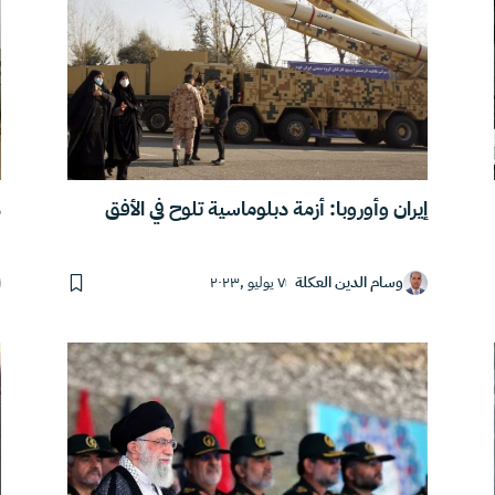
ه
إيران وأوروبا: أزمة دبلوماسية تلوح في الأفق
وسام الدين العكلة
٧ يوليو ,٢٠٢٣