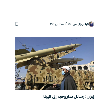
ا
فراس إلياس
١٨ أغسطس ,٢٠٢٢
إيران: رسائل صاروخية إلى فيينا
س
و