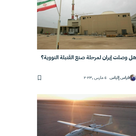
ل وصلت إيران لمرحلة صنع القنبلة النووية؟
فراس إلياس
٤ مارس ,٢٠٢٣