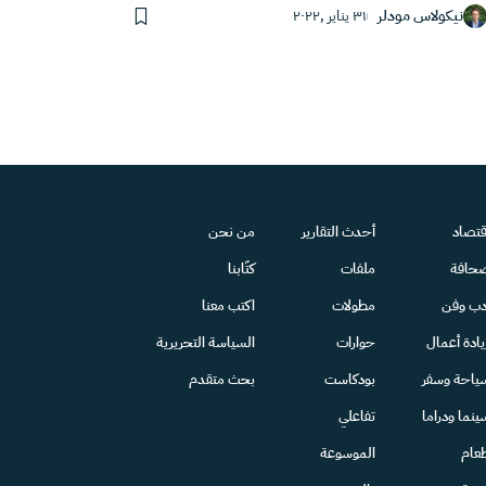
نيكولاس مودلر
٣١ يناير ,٢٠٢٢
قتصاد
أحدث التقارير
من نحن
حافة
ملفات
كتّابنا
دب وفن
مطولات
اكتب معنا
يادة أعمال
حوارات
السياسة التحريرية
ياحة وسفر
بودكاست
بحث متقدم
ينما ودراما
تفاعلي
عام
الموسوعة