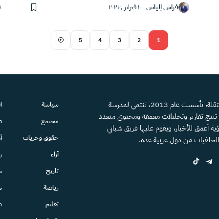
فراس إلياس
١٠ فبراير ,٢٠٢٢
5
4
3
2
1
منصة إعلامية مستقلة، تأسست عام 2013، تنتمي لمدرسة
سياسة
ا
، تنتج تقارير وتحليلات معمقة ومحتوى متعدد
مجتمع
ص
ية أعمق للأخبار، ويقوم عليها فريق شبابي
حقوق وحريات
أ
الخلفيات من دول عربية عدة.
آراء
ر
تاريخ
س
رياضة
س
تعليم
ط