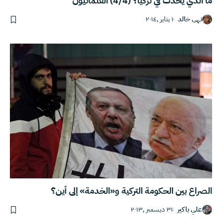
ما الذي يحدث في تركيا؟ (4/4) العلمانيون
نهى خالد
١ يناير ,٢٠١٤
الصراع بين الحكومة التركية و«الخدمة» إلى أين؟
علي باكير
٣١ ديسمبر ,٢٠١٣