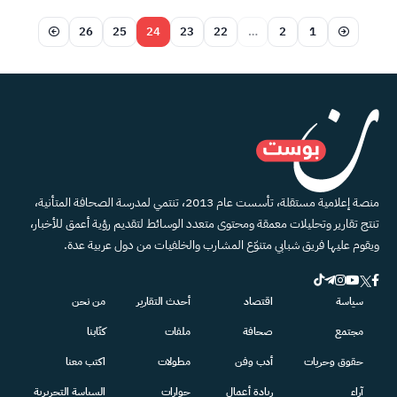
26
25
24
23
22
…
2
1
منصة إعلامية مستقلة، تأسست عام 2013، تنتمي لمدرسة الصحافة المتأنية،
تنتج تقارير وتحليلات معمقة ومحتوى متعدد الوسائط لتقديم رؤية أعمق للأخبار،
ويقوم عليها فريق شبابي متنوّع المشارب والخلفيات من دول عربية عدة.
سياسة
اقتصاد
أحدث التقارير
من نحن
مجتمع
صحافة
ملفات
كتّابنا
حقوق وحريات
أدب وفن
مطولات
اكتب معنا
آراء
ريادة أعمال
حوارات
السياسة التحريرية