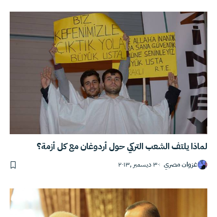
لماذا يلتف الشعب التركي حول أردوغان مع كل أزمة؟‎
غزوان مصري
٣٠ ديسمبر ,٢٠١٣