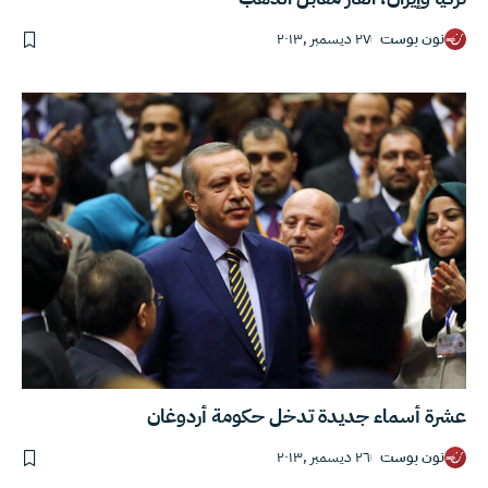
نون بوست
٢٧ ديسمبر ,٢٠١٣
عشرة أسماء جديدة تدخل حكومة أردوغان
نون بوست
٢٦ ديسمبر ,٢٠١٣