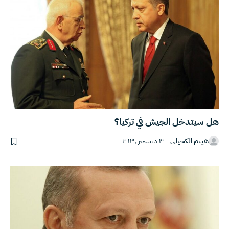
هل سيتدخل الجيش في تركيا؟
هيثم الكحيلي
٣٠ ديسمبر ,٢٠١٣