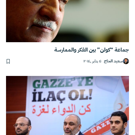
جماعة “كولن” بين الفكر والممارسة
سعيد الحاج
٤ يناير ,٢٠١٤