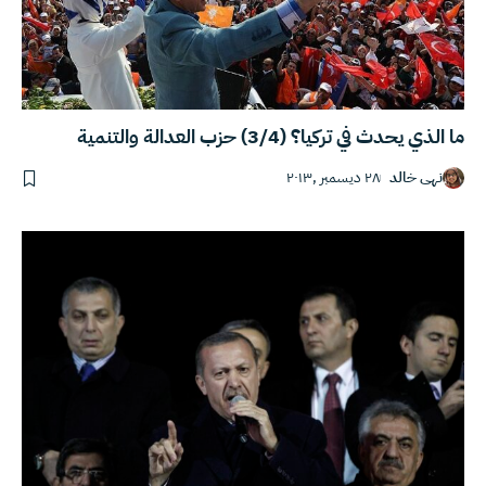
ما الذي يحدث في تركيا؟ (3/4) حزب العدالة والتنمية
نهى خالد
٢٨ ديسمبر ,٢٠١٣