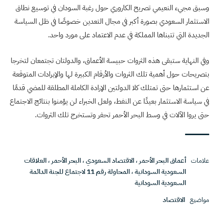
وسبق مجيء النعيمي تصريح الكاروري حول رغبة السودان في توسيع نطاق
الاستثمار السعودي بصورة أكبر في مجال التعدين خصوصًا في ظل السياسة
الجديدة التي تتبناها المملكة في عدم الاعتماد على مورد واحد.
وفي النهاية ستبقى هذه الثروات حبيسة الأعماق، والدولتان تجتمعان لتخرجا
بتصريحات حول أهمية تلك الثروات والأرقام الكبيرة لها والإيرادات المتوقعة
عن استثمارها حتى تمتلك كلا الدولتين الإرادة الكاملة المطلقة للمضي قدمًا
في سياسة الاستثمار بعيدًا عن النفط، ولعل الخبراء لن يؤمنوا بنتائج الاجتماع
حتى يروا الآلات في وسط البحر الأحمر تحفر وتستخرج تلك الثروات.
علامات
أعماق البحر الأحمر
،
الاقتصاد السعودي
،
البحر الأحمر
،
العلاقات
السعودية السودانية
،
المحاولة رقم 11 لاجتماع للجنة الدائمة
السعودية السودانية
مواضيع
الاقتصاد