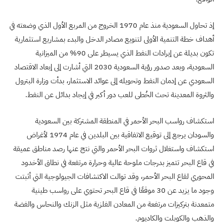
إذ تحاول السعودية منذ عام 1970 الخروج من المربع الأول الذي وضعته في
أهداف خطة التنمية الأولى لتنويع مصادر الدخل والبدء بمشاريع استثمارية
تكون بديلة عن إيرادات النفط الذي يسيطر على 90% من الميزانية
السعودية، وبعد صدور رؤية السعودية 2030 التي أشارت إلى إبعاد الاقتصاد
السعودي عن إدمان النفط وتحويله إلى عوائد الاستثمار، بدأت وزارة البترول
والثروة المعدينة تحث الخُطى للعب دور أكبر في إيجاد بدائل عن النفط.
استكشاف رواسب البحر الأحمر في المنطقة المشتركة بين السعودية
والسودان يرجع إلى توقيع الاتفاقية بين البلدين في عام 1974 لأغراض
استكشاف واستغلال ثروات البحر الأحمر والتي نتج عنها رصد مناطق عميقة
في قاع البحر تتميز بدرجات ملوحة عالية وحرارة مرتفعة في نطاق الأخدود
المحوري لقاع البحر الأحمر، وقد توالت الاكتشافات الجيولوجية التي أثبتت
وجود ما يزيد عن 30 موقعًا في قاع البحر تحتوي على رواسب طينية
متمعدنة بتركيزات مرتفعة من المعادن الفلزية مثل الزنك والنحاس والفضة
والذهب والكوبلت والكاديوم.