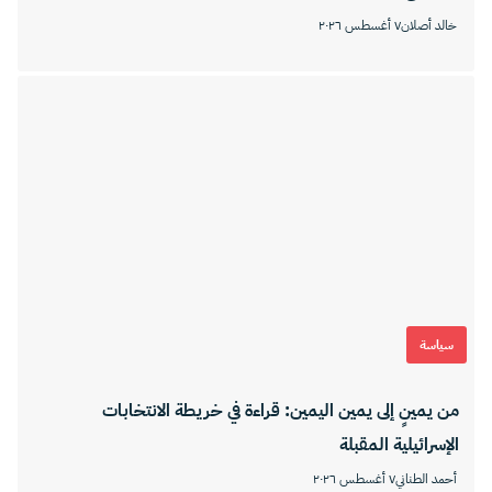
خالد أصلان
٧ أغسطس ٢٠٢٦
سياسة
من يمينٍ إلى يمين اليمين: قراءة في خريطة الانتخابات
الإسرائيلية المقبلة
أحمد الطناني
٧ أغسطس ٢٠٢٦