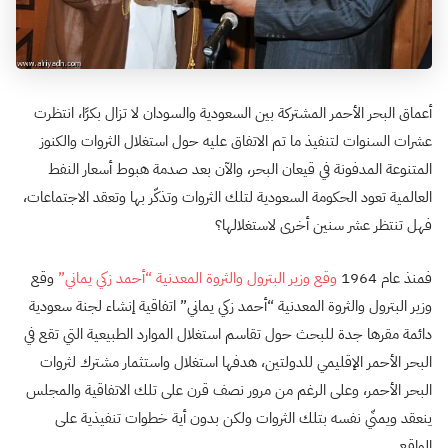
أعماق البحر الأحمر المشتركة بين السعودية والسودان لا تزال بكرًا، انتظرت
عشرات السنوات لتنفيذ ما تم الاتفاق عليه حول استغلال الثروات والكنوز
المتنوعة المدفونة في قيعان البحر، والآن بعد صدمة هبوط أسعار النفط
العالمية تعود الحكومة السعودية لتلك الثروات وتذكّر بها وتعقد الاجتماعات،
فهل تنتظر عشر سنين أخرى لاستغلالها؟
فمنذ عام
1964
وقع وزير البترول والثروة المعدنية “أحمد زكي يماني”
وقع
وزير البترول والثروة المعدنية “أحمد زكي يماني” اتفاقية إنشاء لجنة سعودية
دائمة مقرها جدة للبحث حول تقاسم استغلال الموارد الطبيعية التي تقع في
البحر الأحمر الإقليمي للدولتين، هدفها استغلال واستثمار مشترك لثروات
البحر الأحمر، وعلى الرغم من مرور نصف قرن على تلك الاتفاقية والمجلس
ينعقد ويمنّي نفسه بتلك الثروات ولكن بدون أية خطوات تنفيذية على
الواقع.