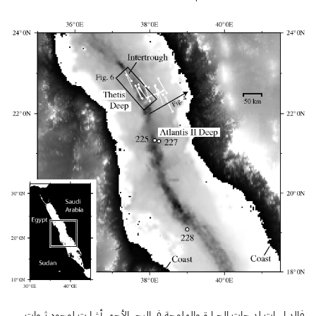
فالدراسات لدرجات الحرارة والملوحة في البحر الأحمر أشارت لوجود ثروات