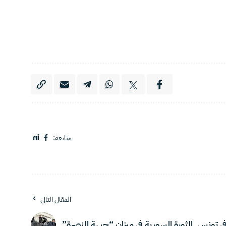
متابعة:
المقال التالي
الثورة السورية في ميزان “جبهة النصرة”