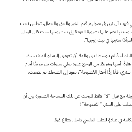
لٍ قررت أن تربي في عقولهم قيم الخير والحق والجمال، تجلس تحت
 وجدتها تصر عليها بضرورة العودة إلى بيت زوجها حيث ظل الرجل
رأة) سترتها في بيت زوجها”.
لبلد أحدٌ لم يتوسط لدى والدك كي تعودي إليه، لو أنه لا يحبك
ةً رأسها وشريطٌ من الوجع عمره ثماني سنوات يمر سريعًا أمام
ستري، فأنا إذًا أختار الفضيحة”، تعود إلى الضحك ثم تصمت،
لطويلة مع قول “لا” فقط للبحث عن تلك المساحة الصغيرة بين أن
ا فضلت على الستر، “الفضيحة”!
اتبة في عيادةٍ للطب النفسي داخل قطاع غزة.