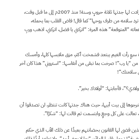
شاء الله لـ “مريم” أن تتم في بيت فضل “مستورةً” كما أرادت لها جدتها ثلاثة حروبٍ وسنة! منذ 2007م إلى ما قبل وقت،
ترد سلامه من طرف روحها” كما قال! فاض القلب بما يحمله،
ته “المتوقعة” هذه المرة: “اتركني يا فضل، اتركني، اذهب وربِ
 سروٍ رأت الغيم يبتعد فشمخت أكثر، مزق ملابسها كلها، وأمسك
ا من “يا رب”! صرخت بما تبقى من أنفاسها: “استروني” هذا كان آخر
ى سلامتك”!
ادي؟”، فأجابتها: “أولادك بخير”.
رجوها إلى بيت أبيها، حيث هناك جدتها كانت تنتظر، لن تصدقوا أن
 تعالت على كل وجعٍ وابتسمت ثم قالت لها: “شكرًا”.
لذين قضى لها القانون بحضانتهم بعيدًا عن ذلك الأب الذي حكم
ة”! تحمل قلبها الملآن “بما لا يعني أحد”، ولا تواعد أبدًا ذلك