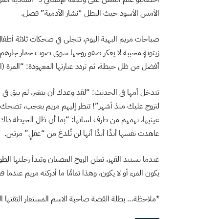
الأمس الأسود حيث البطل “نشاز الآدمية” فضل.
صباحات مريم البهية اليوم، تتجلى في ضحكات ثلاثة أطفا
زيتونةٍ محببة لا يعكر صفو روحها سوى صوت حمار جارهم،
أفضل من ظل حيطة، ثم تردد عبارتها المعهودة: “المرة (الم
تتدخل أمها في الحديث: “لقد وعدك أن يتغير، لم يبق في ا
لتزوج عليك منذ أشهر”! تنظر إليهم مريم بعجب، تضحك هاز
عينيها، تهمهم من طرف لسانها: “بما أن ظل الحيطة ذاك 
عاهدت نفسها أبدًا أبدًا أنها لن تُلدغ من “عقلٍ” مرتين.
عندما يستبد القهر، تعلن الروح العصيان وتبدأ رحلتها ا
يكون المرء أو لا يكون، وهذا تمامًا ما أدركته مريم عندم
*ملاحظة… بطلة القصة صاحبة الاسم المستعار التقتها الك