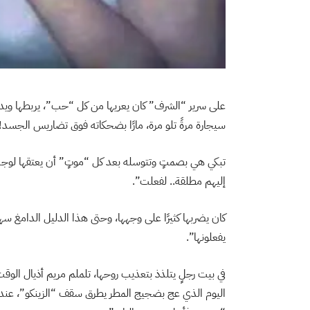
على سرير “الشرف” كان يعريها من كل “حب”، يربطها ويدس ف
سيجارة مرةً تلو مرة، مارًا بضحكاته فوق تضاريس الجسد!
تبكي هي بصمتٍ وتتوسله بعد كل “موتٍ” أن يعتقها لوجه
إليهم مطلقة.. لفعلت”.
كان يضربها كثيرًا على وجهها، وحتى هذا الدليل الدامغ س
يفعلونها”.
في بيت رجلٍ يتلذذ بتعذيب روحها، تلملم مريم أذيال الوق
اليوم الذي عج بضجيج المطر يطرق سقف “الزينكو”، عندم