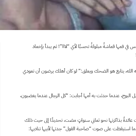
ي فمها قماشةً مبلولةً تحسبًا لأي “لااا”! ثم يبدأ بإخماد
 الله، يتابع هو الضحك ويعلق:” لو كان أهلك يرضون أن تعودي
هل البوح، عندما حدثت به أمها أجابت: “كل الرجال عندما يغضبون،
ت عائدةً بذاكرتها نحو ثماني سنواتٍ مضت، تحديدًا إلى حيث ذلك
ا استيقظت على صوت “صاحبة القول” جدتها لأبيها تناديها: