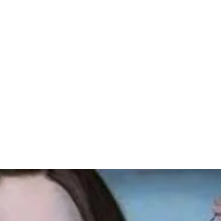
قتصاد
مجتمع
ثقافة
ملفات
معمقة
بودكاست
” فاختارت “الفضيحة”!