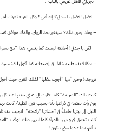
“تجهزي فأهل عريسٍ بالباب”.
– فضل! فضل يا جدتي؟ إنه أمي!! وكل القرية تعرف بأمر ت
– وماذا يعني ذلك؟ سيتغير بعد الزواج، والدك موافق فستر
– لكن يا جدتي! أخلاقه ليست كما ينبغي، هذا “تبع نسوا
– بذكائك تجعلينه خاتمًا في إصبعك، كما أقول لك: سترة ا
تزوجته! وحتى أمها “أجرت عقلها” لذلك الفرح حيث أخيرًا أ
كانت تلك “الميريمة” كلما نظرت إلى عيني جدتها عند كل زي
يوم رأت بعضه في ذراعها بأنه بسبب فرن الطينة، كانت ته
الليل إلى بيتها حاملةً في أحشائها “رائحته”، أنجبت منه ثل
كانت تبصق في وجهها بالمرآة كلما انتهى ذلك الوقت “القذر”
تتألم، فما عادوا حتى يبكون!