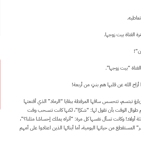
عاطيه.
ة الفتاة بيت زوجها.
ن”!
لفتاة “بيت زوجها”.
زاح الله عن قلبها هم بنتٍ من أربعة!
ارةٍ تبتسم، تتحسس ساقها المرقطة ببقايا “الرماد” الذي أقنعتها
م طوال الوقت بأن تقول لها: “شكرًا”، لكنها كانت تنسحب وقت
اثة أولاد! وكانت تسأل نفسها كل مرة: “أتراه يملك إحساسًا مثلنا؟”،
 المستقطع من حياتها اليومية، أما أبنائها الذين اعتادوا على أمهم