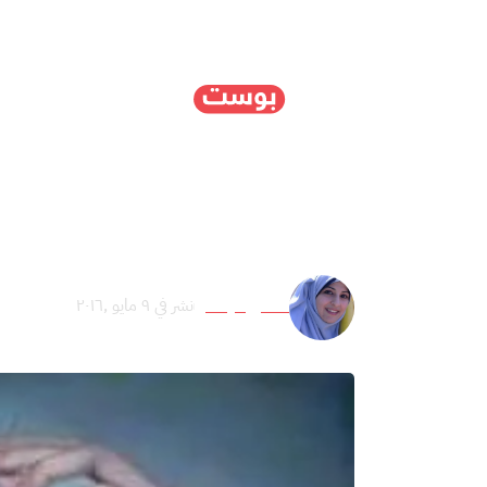
الرئيسية
سياسة
ا
حدّثوا مريم عن “السَّتر
آلاء أبو عيشة
نشر في ٩ مايو ,٢٠١٦