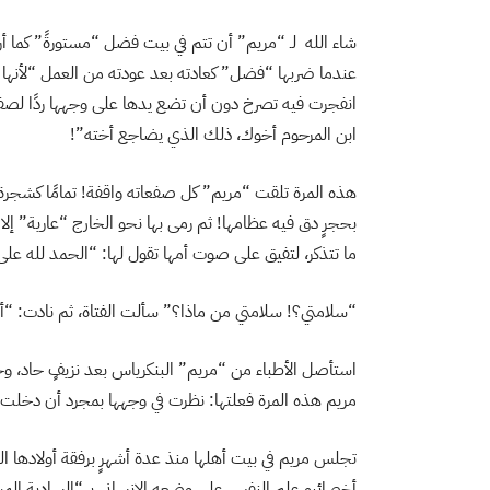
عندما ضربها “فضل” كعادته بعد عودته من العمل “لأنها 
انفجرت فيه تصرخ دون أن تضع يدها على وجهها ردًا لصفعا
ابن المرحوم أخوك، ذلك الذي يضاجع أخته”!
هذه المرة تلقت “مريم” كل صفعاته واقفة! تمامًا كشجرة
بحجرٍ دق فيه عظامها! ثم رمى بها نحو الخارج “عارية” إل
ما تتذكر، لتفيق على صوت أمها تقول لها: “الحمد لله عل
“سلامتي؟! سلامتي من ماذا؟” سألت الفتاة، ثم نادت: “أول
استأصل الأطباء من “مريم” البنكرياس بعد نزيفٍ حاد، وخ
مريم هذه المرة فعلتها: نظرت في وجهها بمجرد أن دخلت،
تجلس مريم في بيت أهلها منذ عدة أشهرٍ برفقة أولادها ا
أخصائيو علم النفس على وضعه الإنساني بـ “السادية المرضي