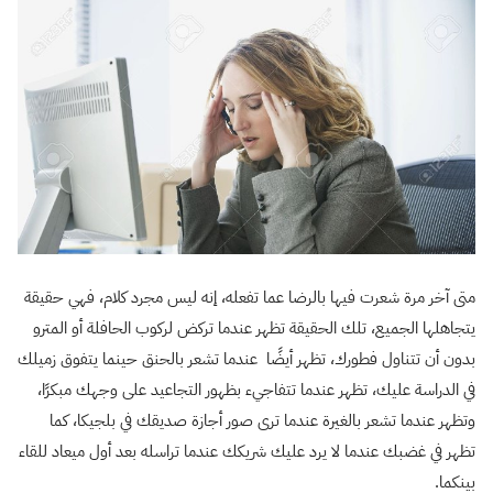
متى آخر مرة شعرت فيها بالرضا عما تفعله، إنه ليس مجرد كلام، فهي حقيقة
يتجاهلها الجميع، تلك الحقيقة تظهر عندما تركض لركوب الحافلة أو المترو
بدون أن تتناول فطورك، تظهر أيضًا عندما تشعر بالحنق حينما يتفوق زميلك
في الدراسة عليك، تظهر عندما تتفاجيء بظهور التجاعيد على وجهك مبكرًا،
وتظهر عندما تشعر بالغيرة عندما ترى صور أجازة صديقك في بلجيكا، كما
تظهر في غضبك عندما لا يرد عليك شريكك عندما تراسله بعد أول ميعاد للقاء
بينكما.