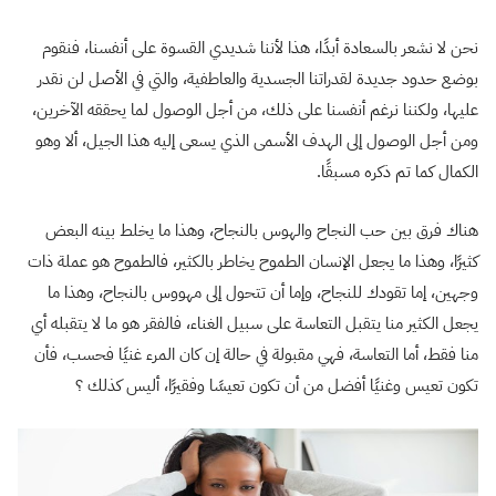
نحن لا نشعر بالسعادة أبدًا، هذا لأننا شديدي القسوة على أنفسنا، فنقوم
بوضع حدود جديدة لقدراتنا الجسدية والعاطفية، والتي في الأصل لن نقدر
عليها، ولكننا نرغم أنفسنا على ذلك، من أجل الوصول لما يحققه الآخرين،
ومن أجل الوصول إلى الهدف الأسمى الذي يسعى إليه هذا الجيل، ألا وهو
الكمال كما تم ذكره مسبقًا.
هناك فرق بين حب النجاح والهوس بالنجاح، وهذا ما يخلط بينه البعض
كثيرًا، وهذا ما يجعل الإنسان الطموح يخاطر بالكثير، فالطموح هو عملة ذات
وجهين، إما تقودك للنجاح، وإما أن تتحول إلى مهووس بالنجاح، وهذا ما
يجعل الكثير منا يتقبل التعاسة على سبيل الغناء، فالفقر هو ما لا يتقبله أي
منا فقط، أما التعاسة، فهي مقبولة في حالة إن كان المرء غنيًا فحسب، فأن
تكون تعيس وغنيًا أفضل من أن تكون تعيسًا وفقيرًا، أليس كذلك ؟