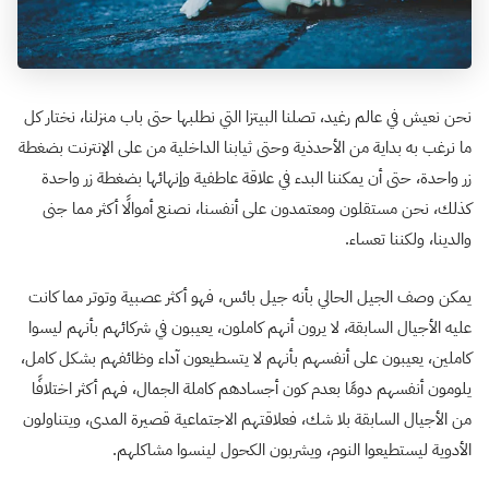
نحن نعيش في عالم رغيد، تصلنا البيتزا التي نطلبها حتى باب منزلنا، نختار كل
ما نرغب به بداية من الأحدذية وحتى ثيابنا الداخلية من على الإنترنت بضغطة
زر واحدة، حتى أن يمكننا البدء في علاقة عاطفية وإنهائها بضغطة زر واحدة
كذلك، نحن مستقلون ومعتمدون على أنفسنا، نصنع أموالًا أكثر مما جنى
والدينا، ولكننا تعساء.
يمكن وصف الجيل الحالي بأنه جيل بائس، فهو أكثر عصبية وتوتر مما كانت
عليه الأجيال السابقة، لا يرون أنهم كاملون، يعيبون في شركائهم بأنهم ليسوا
كاملين، يعيبون على أنفسهم بأنهم لا يتسطيعون آداء وظائفهم بشكل كامل،
يلومون أنفسهم دومًا بعدم كون أجسادهم كاملة الجمال، فهم أكثر اختلافًا
من الأجيال السابقة بلا شك، فعلاقتهم الاجتماعية قصيرة المدى، ويتناولون
الأدوية ليستطيعوا النوم، ويشربون الكحول لينسوا مشاكلهم.