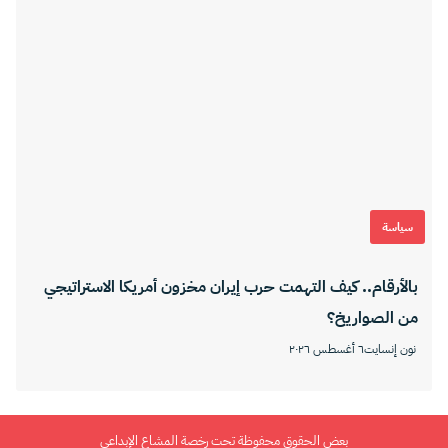
سياسة
بالأرقام.. كيف التهمت حرب إيران مخزون أمريكا الاستراتيجي
من الصواريخ؟
نون إنسايت
٦ أغسطس ٢٠٢٦
بعض الحقوق محفوظة تحت رخصة المشاع الإبداعي