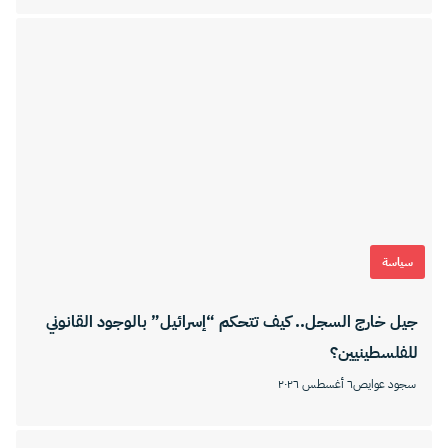
سياسة
جيل خارج السجل.. كيف تتحكم “إسرائيل” بالوجود القانوني
للفلسطينيين؟
سجود عوايص
٦ أغسطس ٢٠٢٦