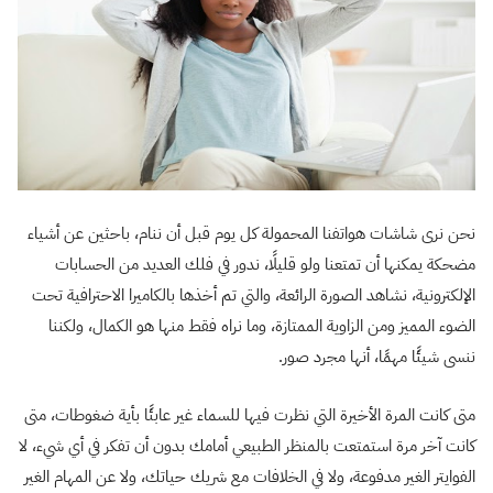
نحن نرى شاشات هواتفنا المحمولة كل يوم قبل أن ننام، باحثين عن أشياء
مضحكة يمكنها أن تمتعنا ولو قليلًا، ندور في فلك العديد من الحسابات
الإلكترونية، نشاهد الصورة الرائعة، والتي تم أخذها بالكاميرا الاحترافية تحت
الضوء المميز ومن الزاوية الممتازة، وما نراه فقط منها هو الكمال، ولكننا
ننسى شيئًا مهمًا، أنها مجرد صور.
متى كانت المرة الأخيرة التي نظرت فيها للسماء غير عابئًا بأية ضغوطات، متى
كانت آخر مرة استمتعت بالمنظر الطبيعي أمامك بدون أن تفكر في أي شيء، لا
الفوايتر الغير مدفوعة، ولا في الخلافات مع شريك حياتك، ولا عن المهام الغير