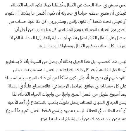
نحن نعيش في رحلة البحث عن الكمال، تُشغلنا دومًا فكرة الحياة الكاملة،
فيمكن أن نقضي معظم حياتنا في محاولة أن نكون أفضل ما يمكننا أن نكون،
أو نعيش تحت ضغط أن نكون رائعين ومشهورين، كل منا لديه حساب من
الصور مع الفتيات الجميلات ومع المشاهير، كل منا يحارب من أجل أن
يحصل على المال الكافي لمنزل فخم، أو لسيارة رائعة، إنها الحماسة التي لا
تعرف الكلل خلف تحقيق الكمال ومحاولة الوصول إليه.
ليس هذا فحسب، بل هذا الجيل يمكنه أن يصل من السرعة بأنه لا يستطيع
أن يلاحق انفاسه، فبعد كل ذلك الضغط من العمل المستمر، يجب على
الفرد منهم أن يمرح قليلًا، وأن يكون متأكدًا من أن ذلك المرح سيتم تسجيله
على كل حساباته في مواقع التواصل الإجتماعي، فالاستمتاع قليلًا في العطلة
بعد أسبوع طويل من العمل أصبح واجبًا من واجبات الحياة الكاملة، لذا
يسير المرء في السياق المعتاد، يعمل طويلًا، يذهب للاستمتاع في أحد الأندية
أو أحد الحانات في العطلة، ليسب مديره وينسى ضغط العمل، ثم يبدأ أسبوع
عمله من جديد، وذلك من أجل إشباع احتياجه للمرح.