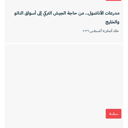
مدرعات الأناضول.. من حاجة الجيش التركي إلى أسواق الناتو
والخليج
خالد أصلان
٧ أغسطس ٢٠٢٦
سياسة