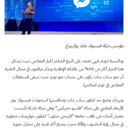
مؤسس شركة فيسبوك مارك زوكربيرغ
وبالنسبة لتويتر فهي تعتمد على البيع المباشر لكبار المعلنين حيث يشكل
هذا الخيار أكثر من 50% من عائداته الإعلانية ويذكر مراقبون في مجال التقنية
أن نمو سناب شات يكون على حساب نمو تويتر حيث تسعى لاستقطاب
المعلنين في تويتر لصالحها.
وبهدف وضع حد لتطور سناب شات ومنافستها استحوذت فيسبوك يوم
الأربعاء الماضي على شركة “فاسيو متريكس” وهي شركة ناشئة تأسست
بفضل أبحاث من طلاب جامعة “كارنيجي ميلون” لتطوير خوارزميات متطورة
في مجال رؤية الحاسوب والآلة بحيث يصبح أكثر قدرة على تحليل صورة