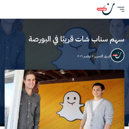
سهم سناب شات قريبًا في البورصة
فريق التحرير
٢٠ نوفمبر ٢٠١٦