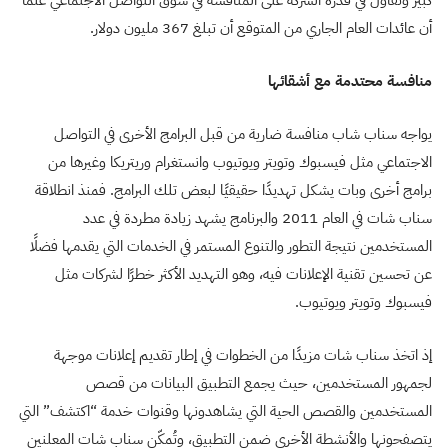
كبير وتفاؤل في قدرة الشركة على المنافسة في سوق التواصل الاجتماعي علمًا
أن عائدات العام الجاري من المتوقع أن تبلغ 367 مليون دولار.
منافسة محتدمة مع أشقائها
يواجه سناب شاب منافسة ضارية من قبل البرامج الأخرى في التواصل
الاجتماعي مثل فيسبوك وتويتر ويوتيوب وانستغرام وريتريكا وغيرها من
برامج أخرى وبات يشكل تهديدًا حقيقيًا لبعض تلك البرامج. فمنذ انطلاقة
سناب شات في العام 2011 والبرنامج يشهد زيادة مطردة في عدد
المستخدمين نتيجة التطور والتنوع المستمر في الخدمات التي يقدمها فضلًا
عن تحسين تقنية الإعلانات فيه، وهو التهديد الأكثر خطرًا لشركات مثل
فيسبوك وتويتر ويوتيوب.
إذ اتخذ سناب شات مزيدًا من الخطوات في إطار تقديم إعلانات موجهة
لجمهور المستخدمين، حيث يجمع التطبيق البيانات من قصص
المستخدمين والقصص الحية التي يشاهدونها وقنوات خدمة “اكتشف” التي
يتصفحونها والأنشطة الأخرى ضمن التطبيق، وتُمكّن سناب شات المعلنين