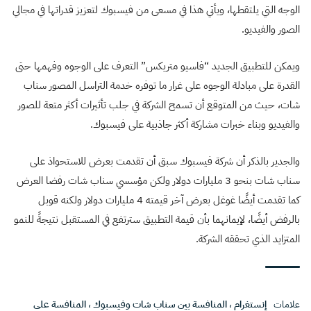
الوجه التي يلتقطها، ويأتي هذا في مسعى من فيسبوك لتعزيز قدراتها في مجالي
الصور والفيديو.
ويمكن للتطبيق الجديد “فاسيو متريكس” التعرف على الوجوه وفهمها حتى
القدرة على مبادلة الوجوه على غرار ما توفره خدمة التراسل المصور سناب
شات، حيث من المتوقع أن تسمح الشركة في جلب تأثيرات أكثر متعة للصور
والفيديو وبناء خبرات مشاركة أكثر جاذبية على فيسبوك.
والجدير بالذكر أن شركة فيسبوك سبق أن تقدمت بعرض للاستحواذ على
سناب شات بنحو 3 مليارات دولار ولكن مؤسسي سناب شات رفضا العرض
كما تقدمت أيضًا غوغل بعرض آخر قيمته 4 مليارات دولار ولكنه قوبل
بالرفض أيضًا، لإيمانهما بأن قيمة التطبيق سترتفع في المستقبل نتيجةً للنمو
المتزايد الذي تحققه الشركة.
علامات
إنستغرام
،
المنافسة بين سناب شات وفيسبوك
،
المنافسة على