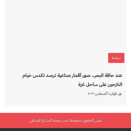
سياسة
عند حافة البحر.. صور أقمار صناعية ترصد تكدس خيام
النازحين على ساحل غزة
نور علوان
١٠ أغسطس ٢٠٢٦
بعض الحقوق محفوظة تحت رخصة المشاع الإبداعي