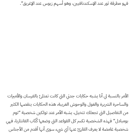
فهو مطرقة ثور عند الإسكندنافيين، وهو أسهم زيوس عند الإغريق”.
الأمر بالنسبة لي أنا يشبه حكايات جدتي التي كانت تمتلئ بالفرسان والأميرات
والساحرة الشريرة والغول والوحوش الغريبة، هذه الحكايات ينقصها الكثير
من التفاصيل التي تجعلك تتخيل، يشبه الأمر عند تولكين شخصية “توم
بومبادل” فهذه الشخصية تكسر كل القواعد التي وضعها كُتّاب الفانتازيا، فهي
شخصية غامضة لا يعرف القارئ عنها أي شيء سوى أنها أقدم من الأجناس