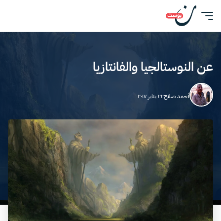
عن النوستالجيا والفانتازيا
أحمد صلاح
٢٢ يناير ٢٠١٧