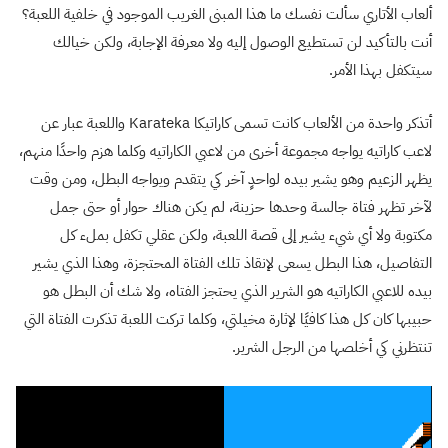
ألعاب الأتاري سألت نفسك ما هذا المبنى الغريب الموجود في خلفية اللعبة؟
أنت بالتأكيد لن تستطيع الوصول إليه ولا معرفة الإجابة، ولكن خيالك
سيتكفل بهذا الأمر.
أتذكر واحدة من الألعاب كانت تسمى كاراتيكا
Karateka
واللعبة عبار عن
لاعب كاراتيه يواجه مجموعة أخرى من لاعبي الكاراتيه وكلما هزم واحدًا منهم،
يظهر الزعيم وهو يشير بيده لواحدٍ آخر كي يتقدم ويواجه البطل، ومن وقت
لآخر تظهر فتاة جالسة وحدها حزينة، لم يكن هناك حوار أو حتى جمل
مكتوبة ولا أي شيء يشير إلى قصة اللعبة، ولكن عقلي تكفل بملء كل
التفاصيل، هذا البطل يسعى لإنقاذ تلك الفتاة المحتجزة، وهذا الذي يشير
بيده للاعبي الكاراتيه هو الشرير الذي يحتجز الفتاه، ولا شك أن البطل هو
حبيبها كان كل هذا كافيًا لإثارة مخيلتي، وكلما تركت اللعبة تذكرت الفتاة التي
تنتظرني كي أخلصها من الرجل الشرير.