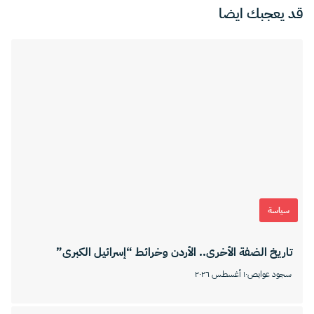
قد يعجبك ايضا
سياسة
تاريخ الضفة الأخرى.. الأردن وخرائط “إسرائيل الكبرى”
سجود عوايص
١٠ أغسطس ٢٠٢٦