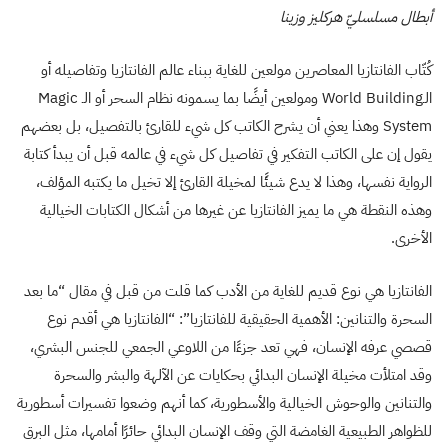
أبطال مسلسليّ هركليز وزينا
كُتّاب الفانتازيا المعاصرين مولعين للغاية ببناء عالم الفانتازيا وتفاصيله أو
الـ
World Building
ومولعين أيضًا بما يسمونه نظام السحر أو الـ
Magic
System
وهذا يعني أن يشرح الكاتب كل شيء للقارئ بالتفصيل، بل بعضهم
يقول إن على الكاتب التفكير في تفاصيل كل شيء في عالمه قبل أن يبدأ كتابة
الرواية نفسها، وهذا لا يدع شيئًا لمخيلة القارئ إلا تخيل ما يكتبه المؤلف،
وهذه النقطة هي ما يميز الفانتازيا عن غيرها من أشكال الكتابات الخيالية
الأخرى.
الفانتازيا هي نوع قديم للغاية من الأدب كما قلت من قبل في مقال “ما بعد
السحرة والتنانين: الأهمية الحقيقية للفانتازيا”: “الفانتازيا هي أقدم نوع
قصصي عرفه الإنسان، فهي تعد جزءًا من اللاوعي الجمعي للجنس البشري،
وقد امتلأت مخيلة الإنسان البدائي بحكايات عن الآلهة والبشر والسحرة
والتنانين والوحوش الخيالية والأسطورية، كما أنهم وضعوا تفسيرات أسطورية
للظواهر الطبيعية الغامضة التي وقف الإنسان البدائي حائرًا أمامها، مثل البرق