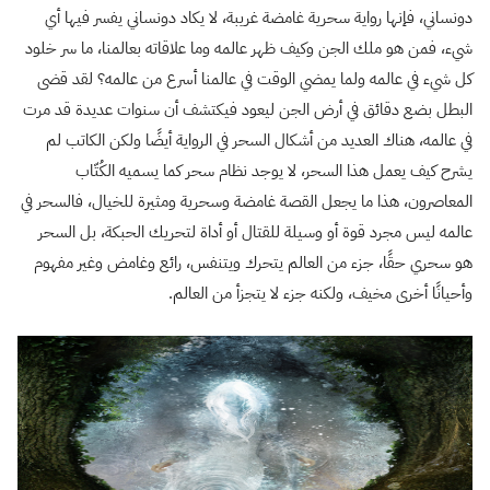
دونساني، فإنها رواية سحرية غامضة غريبة، لا يكاد دونساني يفسر فيها أي
شيء، فمن هو ملك الجن وكيف ظهر عالمه وما علاقاته بعالمنا، ما سر خلود
كل شيء في عالمه ولما يمضي الوقت في عالمنا أسرع من عالمه؟ لقد قضى
البطل بضع دقائق في أرض الجن ليعود فيكتشف أن سنوات عديدة قد مرت
في عالمه، هناك العديد من أشكال السحر في الرواية أيضًا ولكن الكاتب لم
يشرح كيف يعمل هذا السحر، لا يوجد نظام سحر كما يسميه الكُتّاب
المعاصرون، هذا ما يجعل القصة غامضة وسحرية ومثيرة للخيال، فالسحر في
عالمه ليس مجرد قوة أو وسيلة للقتال أو أداة لتحريك الحبكة، بل السحر
هو سحري حقًا، جزء من العالم يتحرك ويتنفس، رائع وغامض وغير مفهوم
وأحيانًا أخرى مخيف، ولكنه جزء لا يتجزأ من العالم.