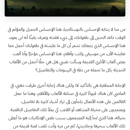
من منا لا ينتابه الإحساس بالنوستالجيا، هذا الإحساس الجميل والمؤلم في
الوقت ذاته، الحنين إلى طفولتك، إلى شيء فقدته وتعرف يقينًا أنه لن يعود،
هذا الإحساس الذي يجعلك تشعر أن كل ما عايشته في طفولتك أجمل مما
تعايشه الآن، من موسيقى وكتب وأفلام، هذا الإحساس مؤخرًا وأنا ألعب
بعض ألعاب الأتاري القديمة وسألت نفسي هل هي حقًا أجمل من الألعاب
الحديثة بكل ما تحمله من دقة في الرسومات والتفاصيل؟
الإجابة المنطقية هي بالتأكيد لا! ولكن هناك إجابة أخرى طرقت ذهني، في
الماضي كان هناك قيودًا كثيرة في صناعة الألعاب والأفلام، وهذا ما جعل
القائمين على هذه الأعمال يلجأون إلى ترك أشياء كثيرة بلا تفاصيل،
ويعتمدون على مخيلة المشاهد أو اللاعب كي يملأ تلك التفاصيل الناقصة
بخياله، هذا الذي لجأ إليه المصممون بسبب نقص الإمكانيات هو ما أعطى
تلك الألعاب سحرها وجاذبيتها، كم من مرة وأنت تلعب لعبة قديمة من