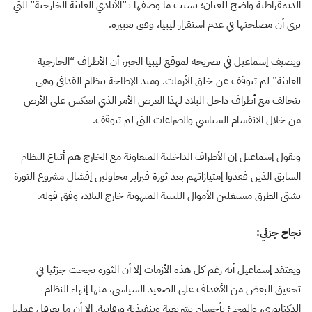
الديمقراطية واضح للعيان؛ بسبب ما وصفها بـ”الأيادي العابثة الخارجية” التي
ترى أن مصلحتها في عدم استقرار ليبيا، وفق تعبيره.
ويضيف إسماعيل في تصريحه لموقع ليبيا الخبر، أن الأطراف “الخارجية
العابثة” لم تتوقف عن خلق الأزمات. ومنذ الإطاحة بنظام القذافي وهي
تتحالف مع أطراف داخل البلاد لهذا الغرض الأمر الذي انعكس على الأرض
من خلال الانقسام السياسي والصراعات التي لم تتوقف.
ويقول إسماعيل إن الأطراف الداخلية المتعاونة مع الخارج هم أتباع النظام
السابق الذين فقدوا إمتيازاتهم بعد ثورة فبراير محاولين إفشال مشروع الثورة
بشتى الطرق مستغلين الأموال الليبية المنهوبة خارج البلاد، وفق قوله.
نجاح جزئي:
ويعتقد إسماعيل أنه رغم كل هذه الأزمات إلا أن الثورة نجحت جزئيا في
تحقيق البعض من الأهداف على الصعيد السياسي، منها إنهاء النظام
الدكتاتوري، والمجئ بأجسام تشريعية وتنفيذية ورقابية. إلا أن ما يعرقل عملها