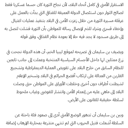
الاستقرار الأمني في كامل أنحاء البلاد، لأن نجاح الثورة كان حسما عسكريا فقط
لصالح الثوار دون استئصال الدولة العميقة للقذافي التي بدأت بالعمل على
عرقلة مسيرة الثورة من خلال زعزت الأمن في البلاد بتنفيذ عمليات اغتيال
وإخفاء قسري وشراء للذم لإيصال رسالة للمواطن بأن الثورة فشلت لتصل به
إلى طريق مسدود لا يجد فيه حلا إلا بعودة نظام القذافي، وفق قوله
ويضيف بن سليمان في تصريحه لموقع ليبيا الخبر، أن هذه الدولة نجحت في
زرع ممثلين لها داخل الأجسام السياسية المنتخبة وعملت إلى جانب تابعين
للنظام السابق من خارج البلاد على تقويض العملية الديمقراطية وتشجيع
الفارين من العدالة على ارتكاب أفضع الجرائم في البلاد وتسخير الإعلام
لشيطنت أطراف دون أخرى وخلطت الأوراق على المواطن حتى وصلت
البلاد إلى ماهي عليه من إنعدام الأمن وانتشار للفوضى وغياب ملحوظ
لسلطة حقيقبة للقانون على الأرض.
وبين بن سليمان أن تدهور الوضع الأمني أدى إلى صعود فئة باحثة عن
السلطة أشعلت فتيل الحروب التي لم تنتهي متذرعة بمحاربة الإرهاب إضافة