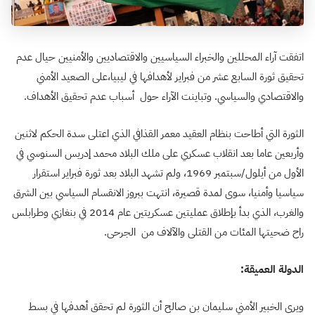
اتفقت آراء المحللين والخبراء السياسيين والاقتصاديين والأمنيين حيال عدم
تحقيق ثورة السابع عشر من فبراير لأهدافها في ليبيا،على الصعيد الأمني
والاقتصادي والسياسي. وتباينت الآراء حول أسباب عدم تحقيق الأهداف.
الثورة التي أطاحت بنظام العقيد معمر القذافي الذي اعتلى سدة الحكم لاثنين
وأربعين عاما بعد انقلاب عسكري على ملك البلاد محمد إدريس السنوسي في
الأول من أيلول/سبتمبر 1969، ولم تشهد البلاد بعد ثورة فبراير استقرار
سياسيا وأمنيا، سوى لمدة قصيرة، انتهت ببروز الانقسام السياسي بين الشرق
والغرب، الذي بدأ بإطلاق عمليتين عسكريتين عام 2014 في بنغازي وطرابلس
راح ضحيتها المئات من القتلى والآلاف من الجرحى.
الدولة العميقة:
ويرى الخبير الأمني سليمان بن صالح أن الثورة لم تحقق أهدفها في بسط