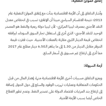
إغلاق الموانئ النفطية:
وأشار الدلفاق إلى أن الأزمة الاقتصادية بدأت مع إغلاق الموانئ النفطية عام
2013؛ نتيجة الانقسام السياسي مبينا أن الإغلاق؛ تسبب في انخفاض معدل
النقد الأجنبي بمصرف ليبيا المركزي- لأن ليبيا دولة ريعية والنفط هو المصدر
الوحيد للنقد الأجنبي- الذي أدى إلى استغلال تجار السوق السوداء، ليرافقه
انخفاض قيمة الدينار الليبي مقارنة بالعملات الأجنبية. حيث قفزت قيمة
الدولار مقابل الدينار من 1.30 إلى ما يناهز الـ6.50 دينار مطلع عام 2017
مما أدى إلى ارتفاع غير مسبوق في أسعار السلع.
أزمة السيولة:
ويعزو الدلفاق مسببات أخرى للأزمة الاقتصادية منها، إهدار المال من قبل
الحكومات المتعاقبة وعمليات تهريب الوقود والسلع إلى دول الجوار. إضافة
إلى ارتفاع بند المرتبات لاعتماد الدولة على تصدير النفط. وعدم تطور القطاع
الخاص أيضا بسبب الأزمة الأمنية.