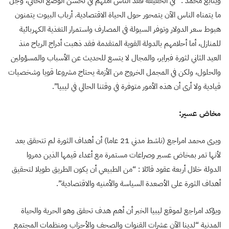
ويتابع محمد : “في الحقيقة فقد الناس أملهم في تحسن الوضع الحالي، وجل
ما يتمناه الناس الآن يتمحور حول الحياة الاقتصادية. أرباب البيوت يتمنون
هبوط سعر الدولار وتوفر السيولة في المصارف واستمرار التغذية الكهربائية
للمنازل، أما أحلامهم بالدولة القوية المتقدمة فقد ذهبت أدراج الرياح منذ
العيد الثاني لثورة فبراير، والمجال لا يتسع للحديث عن الأسباب والمسؤولين
والحلول، ولكن في المجمل الخروج من الأزمة يحتاج مشروعا قويا وشخصيات
قيادية ولا أرى أن هذه الأمور متوفرة في وقتنا الحالي في ليبيا”.
مخاض عسير:
ويرى محمد امراجع (ناشط مدني 21 عاما) أن أهداف الثورة لم تتحقق بعد
لأنها تمر بمخاض عسير وصراعات مستمرة مع أعداء قيمها الذين دمروا
الدولة خلال أربعة عقود قائلا : “من الطبيعي أن يكون الطريق طويلا لتحقيق
أهداف الثورة على الأصعدة السياسة والأمنيه والاقتصادية”.
ويؤكد امراجع لموقع ليبيا الخبر أن أهم هدف تحقق وهو الحرية والحياة
المدنية “لدينا الآن عشرات القنوات والصحف والأحزاب ومنظمات المجتمع