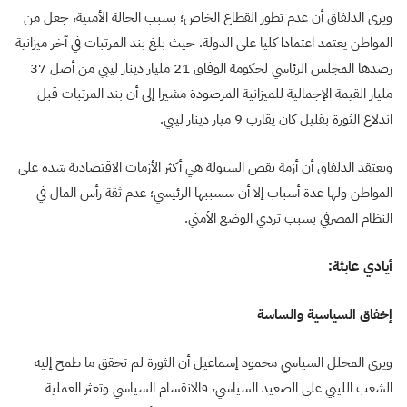
ويرى الدلفاق أن عدم تطور القطاع الخاص؛ بسبب الحالة الأمنية، جعل من
المواطن يعتمد اعتمادا كليا على الدولة. حيث بلغ بند المرتبات في آخر ميزانية
رصدها المجلس الرئاسي لحكومة الوفاق 21 مليار دينار ليبي من أصل 37
مليار القيمة الإجمالية للميزانية المرصودة مشيرا إلى أن بند المرتبات قبل
اندلاع الثورة بقليل كان يقارب 9 ميار دينار ليبي.
ويعتقد الدلفاق أن أزمة نقص السيولة هي أكثر الأزمات الاقتصادية شدة على
المواطن ولها عدة أسباب إلا أن سسببها الرئيسي؛ عدم ثقة رأس المال في
النظام المصرفي بسبب تردي الوضع الأمني.
أيادي عابثة:
إخفاق السياسية والساسة
ويرى المحلل السياسي محمود إسماعيل أن الثورة لم تحقق ما طمح إليه
الشعب الليبي على الصعيد السياسي، فالانقسام السياسي وتعثر العملية