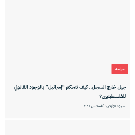
سياسة
جيل خارج السجل.. كيف تتحكم “إسرائيل” بالوجود القانوني
للفلسطينيين؟
سجود عوايص
٦ أغسطس ٢٠٢٦